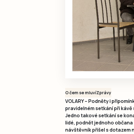
O čem se mluví
Zprávy
VOLARY – Podněty i připomínk
pravidelném setkání při kávě
Jedno takové setkání se konalo
lidé, podnět jednoho občana se
návštěvník přišel s dotazem