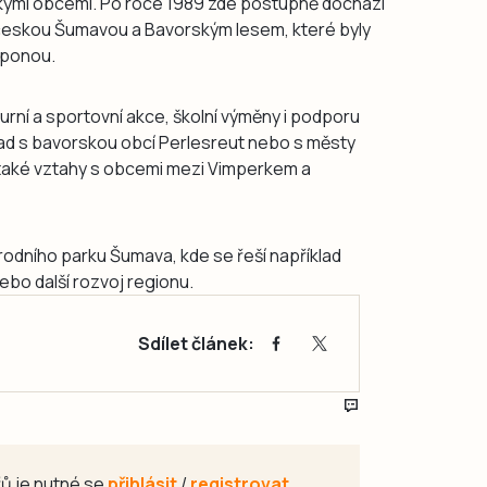
skými obcemi. Po roce 1989 zde postupně dochází
českou Šumavou a Bavorským lesem, které byly
oponou.
rní a sportovní akce, školní výměny i podporu
klad s bavorskou obcí Perlesreut nebo s městy
u také vztahy s obcemi mezi Vimperkem a
odního parku Šumava, kde se řeší například
nebo další rozvoj regionu.
Sdílet článek:
ů je nutné se
přihlásit
/
registrovat
.