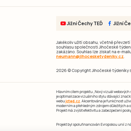
Jižní Čechy TEĎ
Jižní Č
Jakékoliv užití obsahu, včetně převzetí
souhlasu společnosti Jihočeské týdeník
zakázáno. Souhlas lze získat na e-mailu
neumann@jihocesketydeniky.cz
.
2026 © Copyright Jihočeské týdeníky s.
Hlavním cílem projektu „Nový vizuál webových st
je optimalizace vizuálního stylu stávající zna
webu
jcted.cz
. Akcentována je funkčnost uživ
moderním a přehledným zdrojem důležitých a ov
Projekt má zvýšit efektivitu a zabezpečení pos
Projekt byl spolufinancován Evropskou unií z 