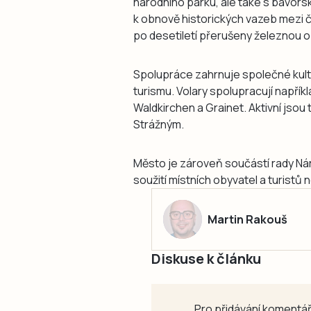
národního parku, ale také s bavor
k obnově historických vazeb mezi 
po desetiletí přerušeny železnou 
Spolupráce zahrnuje společné kultu
turismu. Volary spolupracují napří
Waldkirchen a Grainet. Aktivní jso
Strážným.
Město je zároveň součástí rady Nár
soužití místních obyvatel a turistů 
Martin Rakouš
Diskuse k článku
Pro přidávání komentář