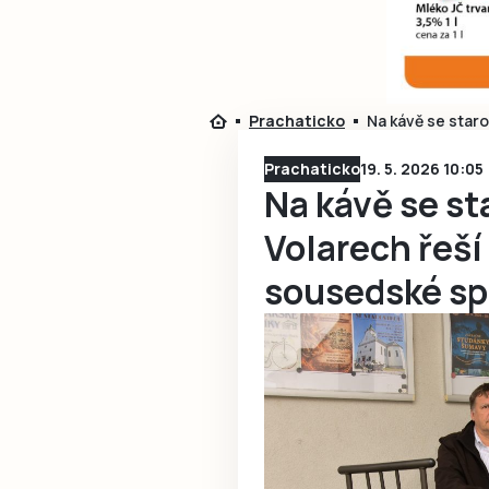
Prachaticko
Na kávě se staro
Prachaticko
19. 5. 2026 10:05
Na kávě se st
Volarech řeší 
sousedské sp