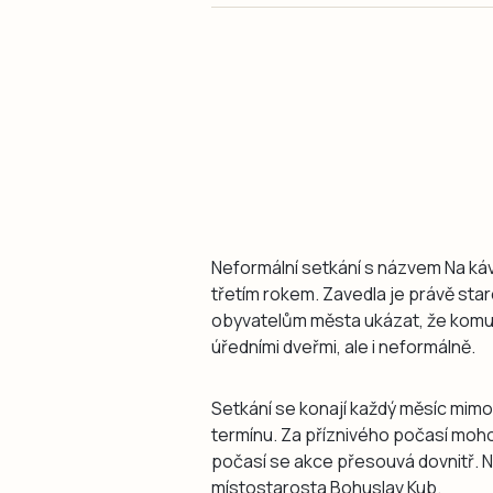
Neformální setkání s názvem Na káv
třetím rokem. Zavedla je právě star
obyvatelům města ukázat, že komun
úředními dveřmi, ale i neformálně.
Setkání se konají každý měsíc mim
termínu. Za příznivého počasí mohou
počasí se akce přesouvá dovnitř. N
místostarosta Bohuslav Kub.