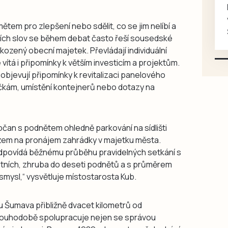
Koupím na své projekty
veškeré náhradní díly na
ětem pro zlepšení nebo sdělit, co se jim nelíbí a
Škoda 100, Š105, Š120, mimo
 jejích slov se během debat často řeší sousedské
karosářských, nepoužité a
zený obecní majetek. Převládají individuální
původní výroby, jednotlivě i
vítá i připomínky k větším investicím a projektům.
větší množství, nabídku
objevují připomínky k revitalizaci panelového
prosím pouze na e-mail:
vičkám, umístění kontejnerů nebo dotazy na
svorpi@seznam.cz.
bčan s podnětem ohledně parkování na sídlišti
otazem na pronájem zahrádky v majetku města.
dpovídá běžnému průběhu pravidelných setkání s
ístních, zhruba do deseti podnětů a s průměrem
smysl,“ vysvětluje místostarosta Kub.
ku Šumava přibližně dvacet kilometrů od
dlouhodobě spolupracuje nejen se správou