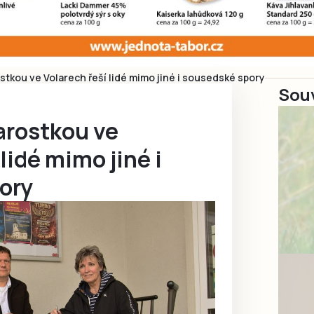
stkou ve Volarech řeší lidé mimo jiné i sousedské spory
Souv
arostkou ve
lidé mimo jiné i
ory