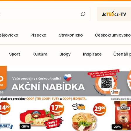
dějovicko
Písecko
Strakonicko
Českokrumlovsko
E-mail
Sport
Kultura
Blogy
Inspirace
Čtenáři p
Heslo
P
Přihlás
Ještě nemám ú