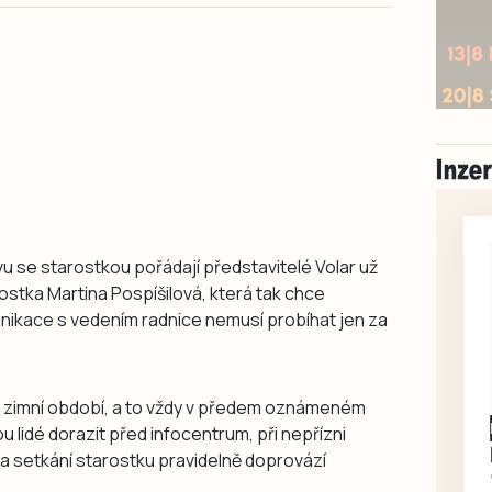
u se starostkou pořádají představitelé Volar už
ostka Martina Pospíšilová, která tak chce
ikace s vedením radnice nemusí probíhat jen za
o zimní období, a to vždy v předem oznámeném
Písecko
Dohodou
 lidé dorazit před infocentrum, při nepřízni
Koupím díly na Škoda
a setkání starostku pravidelně doprovází
100, 105, 120