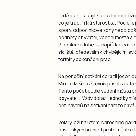
„Lidé mohou přijít s problémem, nám
co je trápí,“ říká starostka. Podle
spory, odpočinkové zóny nebo poško
podněty obyvatel, vedení města ale 
V poslední době se například často 
sídliště, především k chybějícím la
termíny dokončení prací.
Na pondělní setkání dorazil jeden o
Míru a další návštěvník přišel s d
Tento počet podle vedení města o
obyvateli. „Vždy dorazí jednotky m
pěti návrhů na setkání nám to dává 
Volary leží na území Národního par
bavorských hranic. I proto město 