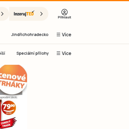
Přihlásit
Více
Jindřichohradecko
Více
íší
Speciální přílohy
Prachaticko
Inzerce
Obnovit heslo
řihlásit se
it se přes Facebook
čet, chci se
Registrovat