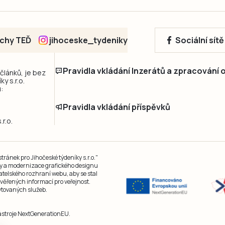
echy TEĎ
jihoceske_tydeniky
Sociální sít
Pravidla vkládání Inzerátů a zpracování
 článků, je bez
y s.r.o.
:
Pravidla vkládání příspěvků
r.o.
ránek pro Jihočeské týdeníky s.r.o."
čky a modernizace grafického designu
atelského rozhraní webu, aby se stal
ěřených informací pro veřejnost.
kytovaných služeb.
nástroje NextGenerationEU.