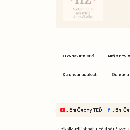
O vydavatelství
Naše novi
Kalendář událostí
Ochrana 
Jižní Čechy TEĎ
Jižní Č
Jakékoliv užití obsahu, včetně převzetí