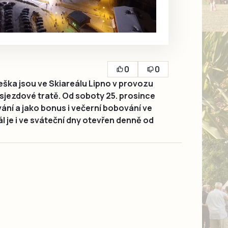
0
0
ška jsou ve Skiareálu Lipno v provozu
 sjezdové tratě. Od soboty 25. prosince
ání a jako bonus i večerní bobování ve
l je i ve sváteční dny otevřen denně od