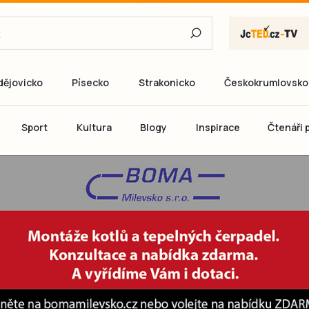
dějovicko
Písecko
Strakonicko
Českokrumlovsko
E-mail
Sport
Kultura
Blogy
Inspirace
Čtenáři p
Heslo
P
Přihlás
Ještě nemám ú