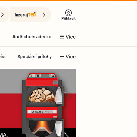
Přihlásit
Více
Jindřichohradecko
Více
íší
Speciální přílohy
Prachaticko
Inzerce
Obnovit heslo
řihlásit se
it se přes Facebook
čet, chci se
Registrovat