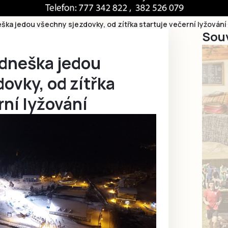
ška jedou všechny sjezdovky, od zítřka startuje večerní lyžování
Souv
 dneška jedou
ovky, od zítřka
rní lyžování