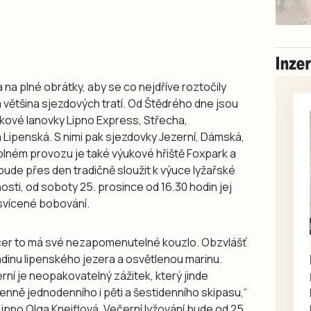
 na plné obrátky, aby se co nejdříve roztočily
 většina sjezdových tratí. Od Štědrého dne jsou
čkové lanovky Lipno Express, Střecha,
Lipenská. S nimi pak sjezdovky Jezerní, Dámská,
 plném provozu je také výukové hřiště Foxpark a
 bude přes den tradičně sloužit k výuce lyžařské
nosti, od soboty 25. prosince od 16.30 hodin jej
osvícené bobování.
Milevsko
ečer to má své nezapomenutelné kouzlo. Obzvlášť
Zdarma / za odvoz
Daruji do dobrých
adinu lipenského jezera a osvětlenou marinu.
rukou kotě
rní je neopakovatelný zážitek, který jinde
cenně jednodenního i pěti a šestidenního skipasu,“
Daruji do dobrých rukou
Lipno Olga Kneiflová. Večerní lyžování bude od 25.
kotě-kočka, odčervené,