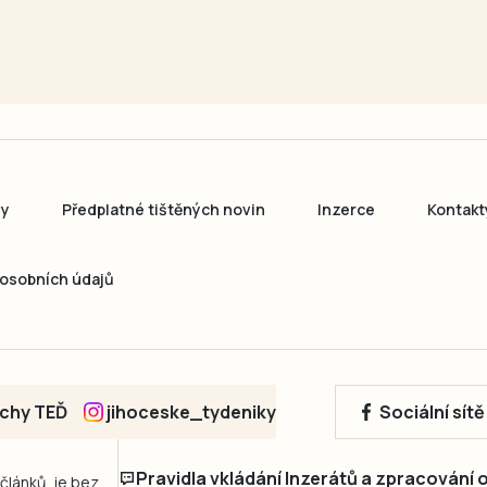
ny
Předplatné tištěných novin
Inzerce
Kontakt
osobních údajů
echy TEĎ
jihoceske_tydeniky
Sociální sít
Pravidla vkládání Inzerátů a zpracování
 článků, je bez