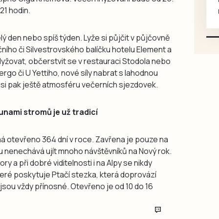
21 hodin.
mazlivé, ihned k odběru.
celý den nebo spíš týden. Lyže si půjčit v půjčovně
čního či Silvestrovského balíčku hotelu Element a
lyžovat, občerstvit se v restauraci Stodola nebo
rgo či U Yettiho, nové síly nabrat s lahodnou
t si pak ještě atmosféru večerních sjezdovek.
nami stromů je už tradicí
á otevřeno 364 dní v roce. Zavřena je pouze na
ěvu nenechává ujít mnoho návštěvníků na Nový rok.
 a při dobré viditelnosti i na Alpy se nikdy
teré poskytuje Ptačí stezka, která doprovází
jsou vždy přínosné. Otevřeno je od 10 do 16