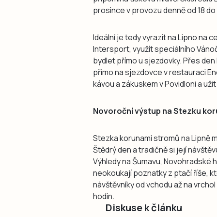
prosince v provozu denně od 18 do 
Ideální je tedy vyrazit na Lipno na 
Intersport, využít speciálního Váno
bydlet přímo u sjezdovky. Přes den 
přímo na sjezdovce v restauraci Ene
kávou a zákuskem v Povidloni a uži
Novoroční výstup na Stezku koru
Stezka korunami stromů na Lipně m
Štědrý den a tradičně si její návšt
Výhledy na Šumavu, Novohradské hory
neokoukají poznatky z ptačí říše, k
návštěvníky od vchodu až na vrchol 
hodin.
Diskuse k článku