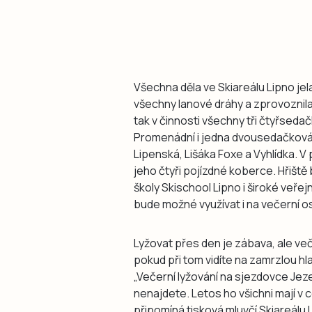
Všechna děla ve Skiareálu Lipno jela
všechny lanové dráhy a zprovoznila
tak v činnosti všechny tři čtyřseda
Promenádní i jedna dvousedačková 
Lipenská, Lišáka Foxe a Vyhlídka. V
jeho čtyři pojízdné koberce. Hřiště
školy Skischool Lipno i široké veřej
bude možné využívat i na večerní 
Lyžovat přes den je zábava, ale v
pokud při tom vidíte na zamrzlou hl
„Večerní lyžování na sjezdovce Jeze
nenajdete. Letos ho všichni mají v 
připomíná tisková mluvčí Skiareálu 