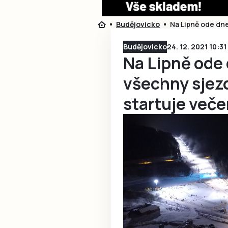
Budějovicko
Na Lipně ode dne
Budějovicko
24. 12. 2021 10:31
Na Lipně ode
všechny sjezd
startuje veče