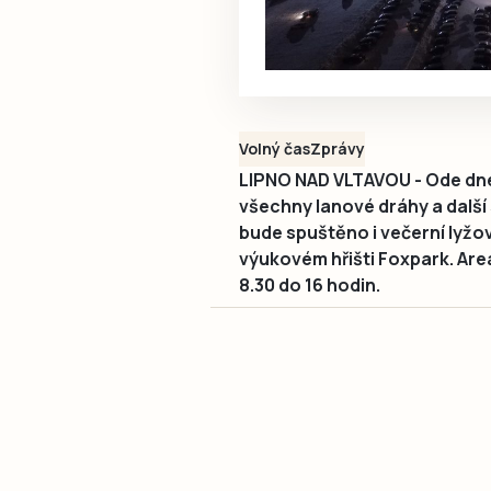
Volný čas
Zprávy
LIPNO NAD VLTAVOU - Ode dne
všechny lanové dráhy a další
bude spuštěno i večerní lyžov
výukovém hřišti Foxpark. Areá
8.30 do 16 hodin.