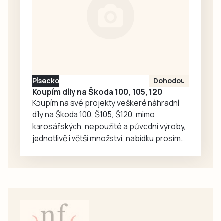
přepojí, ale
telefon vyzvání
marně. Ve 14.36
společnost ČEVAK
zveřejnila, že
velká havárie se
týká Pražského a
Písecko
Dohodou
Náchodského
Koupím díly na Škoda 100, 105, 120
sídliště, Píseckého
Koupím na své projekty veškeré náhradní
rozcestí,…
díly na Škoda 100, Š105, Š120, mimo
karosářských, nepoužité a původní výroby,
jednotlivě i větší množství, nabídku prosím
pouze na e-mail: svorpi@seznam.cz.