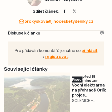
Sdílet článek:
prokyskova@jihocesketydeniky.cz
Diskuse k článku
Pro přidávání komentářů je nutné se
přihlásit
/
registrovat
.
Související články
před 19
Písecko
minutami
Vodní elektrárna
na přehradě Orlík
projde
modernizací za
SOLENICE –
osm miliard
V rámci největší