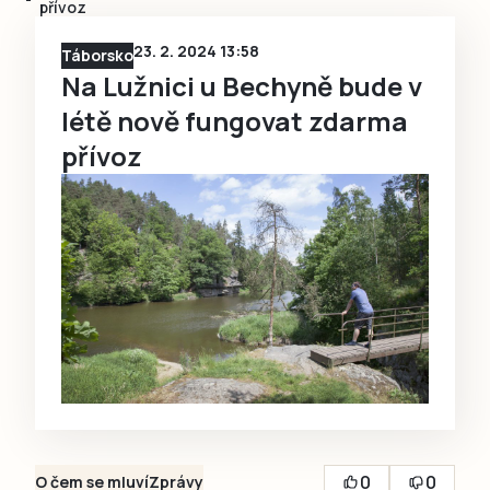
přívoz
23. 2. 2024 13:58
Táborsko
Na Lužnici u Bechyně bude v
létě nově fungovat zdarma
přívoz
0
0
O čem se mluví
Zprávy