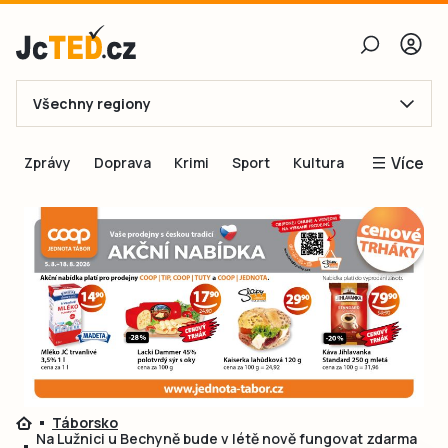
Všechny regiony
E-mail
Více
Zprávy
Doprava
Krimi
Sport
Kultura
Heslo
Blogy
Obnovit heslo
Inspirace
Čtenáři píší
Přihlásit se
Speciální přílohy
Přihlásit se přes Facebook
Inzerce
Ještě nemám účet, chci se
Registrovat
Táborsko
Na Lužnici u Bechyně bude v létě nově fungovat zdarma