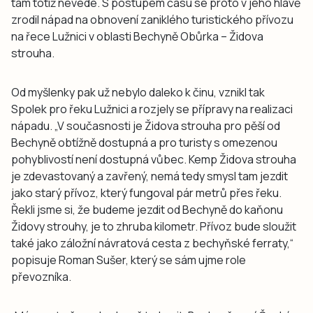
tam totiž nevede. S postupem času se proto v jeho hlavě
zrodil nápad na obnovení zaniklého turistického přívozu
na řece Lužnici v oblasti Bechyně Obůrka – Židova
strouha.
Od myšlenky pak už nebylo daleko k činu, vznikl tak
Spolek pro řeku Lužnici a rozjely se přípravy na realizaci
nápadu. „V současnosti je Židova strouha pro pěší od
Bechyně obtížně dostupná a pro turisty s omezenou
pohyblivostí není dostupná vůbec. Kemp Židova strouha
je zdevastovaný a zavřený, nemá tedy smysl tam jezdit
jako starý přívoz, který fungoval pár metrů přes řeku.
Řekli jsme si, že budeme jezdit od Bechyně do kaňonu
Židovy strouhy, je to zhruba kilometr. Přívoz bude sloužit
také jako záložní návratová cesta z bechyňské ferraty,“
popisuje Roman Sušer, který se sám ujme role
převozníka.