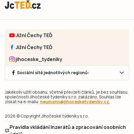
Jižní Čechy TEĎ
Jižní Čechy TEĎ
jihoceske_tydeniky
Sociální sítě jednotlivých regionů:
Jakékoliv užití obsahu, včetně převzetí článků, je bez souhlasu
společnosti Jihočeské týdeníky s.r.o. zakázáno. Souhlas lze
získat na e-mailu:
neumann@jihocesketydeniky.cz
.
2026 © Copyright Jihočeské týdeníky s.r.o.
Pravidla vkládání Inzerátů a zpracování osobních