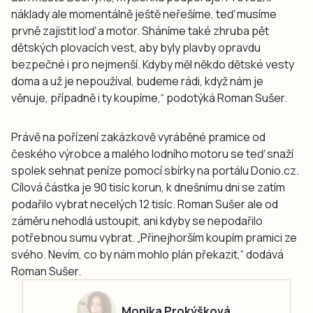
náklady ale momentálně ještě neřešíme, teď musíme
prvně zajistit loď a motor. Sháníme také zhruba pět
dětských plovacích vest, aby byly plavby opravdu
bezpečné i pro nejmenší. Kdyby měl někdo dětské vesty
doma a už je nepoužíval, budeme rádi, když nám je
věnuje, případně i ty koupíme,“ podotýká Roman Sušer.
Právě na pořízení zakázkově vyráběné pramice od
českého výrobce a malého lodního motoru se teď snaží
spolek sehnat peníze pomocí sbírky na portálu Donio.cz.
Cílová částka je 90 tisíc korun, k dnešnímu dni se zatím
podařilo vybrat necelých 12 tisíc. Roman Sušer ale od
záměru nehodlá ustoupit, ani kdyby se nepodařilo
potřebnou sumu vybrat. „Přinejhorším koupím pramici ze
svého. Nevím, co by nám mohlo plán překazit,“ dodává
Roman Sušer.
Monika Prokýšková