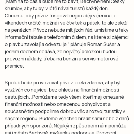
„Mám na to čas a bude mě to bavit, Bechyně není Český
Krumlov, aby tu byl v létě nával turistů každý den.
Chceme, aby přívoz fungoval nejpozději v červnu, o
víkendech určitě, možná i ve čtvrtek a pátek, to ale záleží
na penězích. Přívoz nebude mít jízdní řád, umístíme u řeky
informační tabule s telefonním číslem, na které si zájemci
o plavbu zavolají a odvezu je,“ plánuje Roman Sušer a
jedním dechem dodává, že největší položkou budou
provozní náklady, třeba na benzin a servis motorové
pramice.
Spolek bude provozovat přívoz zcela zdarma, aby byl
využíván co nejvíce, bez ohledu na finanční možnosti
cestujících. „Pomůžeme tedy všem, kteří mají omezené
finanční možnosti nebo omezenou pohyblivost a
současně tím podpoříme dobrou věc a rozvoj turistiky v
našem regionu. Budeme všechno hradit sami nebo z darů
případných sponzorů. Nějakým způsobem nám pomůže
asi i město Bechyně, myšlenku podporuje. Provozní