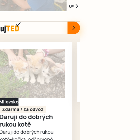
seniory
Nově
na
společnosti
Milísku
smích,
0
zrekonstruovaný
mezinárodním
ČEVAK,
potěšily
zmrzlina
dvorek
tahu
voda
seniory
a
u
mezi
byla
povídání
Infocentra
Třeboní,
kolem
o
pro
Suchdolem
půl
životě.
seniory
nad
osmé
Tak
nabízí
Lužnicí
večer
vypadalo
bezbariérový
a
znovu
středeční
přístup,
hraničním
spuštěna.
dopoledne
novou
přechodem
5.
dlažbu,
v
srpna
lavičky
Halámkách
v
i
regulovat
Písecko
Dohodou
Domově
květinovou
semafory.
Koupím díly na Škoda
s
výzdobu.
Opravy
100, 105, 120
pečovatelskou
Vzniklo
mají
Koupím na své projekty
službou
tak
podle
veškeré náhradní díly na
v
příjemné
plánu
Škoda 100, Š105, Š120, mimo