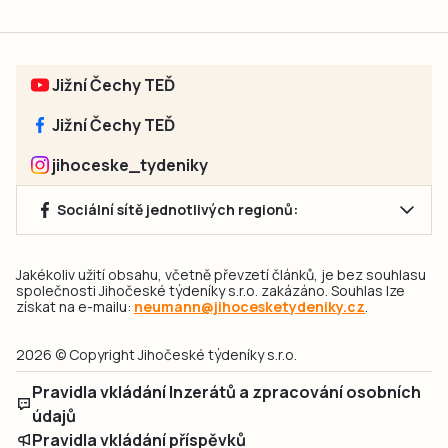
Jižní Čechy TEĎ
Jižní Čechy TEĎ
jihoceske_tydeniky
Sociální sítě jednotlivých regionů:
Jakékoliv užití obsahu, včetně převzetí článků, je bez souhlasu
společnosti Jihočeské týdeníky s.r.o. zakázáno. Souhlas lze
získat na e-mailu:
neumann@jihocesketydeniky.cz
.
2026 © Copyright Jihočeské týdeníky s.r.o.
Pravidla vkládání Inzerátů a zpracování osobních
údajů
Pravidla vkládání příspěvků