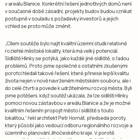
v areálu Blanice. Konkrétní řešení jednotlivých domů není
v současné době zásadní, projekty budov budou vznikat
postupně v souladu s požadavky investorů a jejich
vzhled se proto může změnit.
„Cílem soutěže bylo najít kvalitní územní studii relativně
rozlehlé městské lokality, která má velký potenciál.
Sídliště Hlinky se potýká, jako každé jiné sídliště, s řadou
problémů. Proto jsme společně s ostatními zkušenými
porotci hledali takové řešení, které přinese lepší kvalitu
života nejen v nově navrženém městském souboru, ale i
do celé čtvrti a povede k udržitelnému rozvoji města. Byli
jsme potěšeni, když soutěž ukázala, že lze sídlišti Hlinky
pomoci novou zástavbou v areálu Blanice a že je možné
kvalitním řešením propojit město i sídliště s touto
lokalitou,“ řekl architekt Petr Hornát, předseda poroty,
který působí jako vedoucí odboru regionálního rozvoje a
územního plánování Jihočeského kraje. V porotě