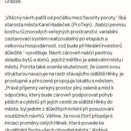
Grasse.
„Vítězný návrh patřil od počátku mezi favority poroty,“ říká
starosta města Karel Hladeček (ProTejn). „Nabízí pevnou
kostru různorodých veřejných prostranství, variabilní
zastavovací systém realizovatelný po etapách a
celkovou hospodárnost, což bude při hledání investorů
důležité,“ vysvětluje. Návrh zároveň nabízí pestrou
skladbu bytů a domů, jejichž měřítko je adekvátní místu i
městu. Porota také ocenila skutečnost, že území svou
strukturou navazuje na rastr stávajícího sídliště Hlinky, je
prostupné a přirozeně propojuje lokalitu s městem.
„Právě příjemný veřejný prostor plný zeleně a míst k
odpočinku, který bude zároveň podporovat pohyb
pěších a cyklistů při jejich cestě ze sídliště Hlinky do
města, byl jedním z důležitých kritérií při posuzování
soutěžních návrhů. Věříme, že nová čtvrť přispěje k
iniciaci proměny celých Hlinek, která povede ke
zkvalitnění života všech obyvatel města,“ dodává