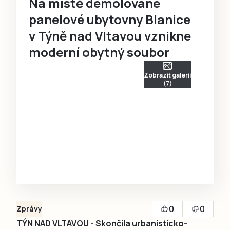
Na místě demolované
panelové ubytovny Blanice
v Týně nad Vltavou vznikne
moderní obytný soubor
Zobrazit galerii
(7)
0
0
Zprávy
TÝN NAD VLTAVOU - Skončila urbanisticko-