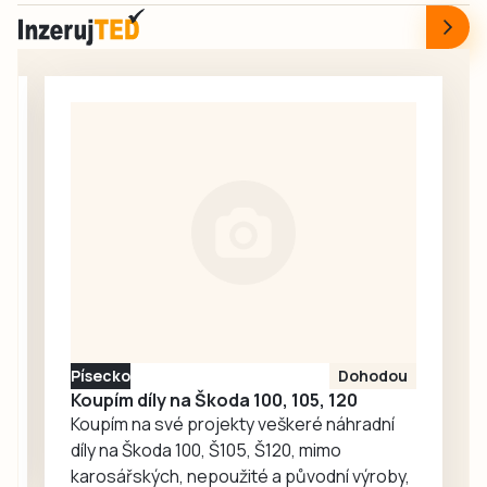
dodávky značky
vodovodu, která
Iveco se převrhl
se během stavby
přepravovaný sud
ukázala jako
se síranem
nezbytná.
železitým, který
vytekl na silnici.
Hasiči látku
likvidovali,
policisté
usměrňovali
dopravu.
Písecko
Dohodou
Koupím díly na Škoda 100, 105, 120
Koupím na své projekty veškeré náhradní
díly na Škoda 100, Š105, Š120, mimo
karosářských, nepoužité a původní výroby,