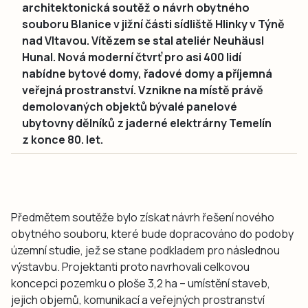
architektonická soutěž o návrh obytného
souboru Blanice v jižní části sídliště Hlinky v Týně
nad Vltavou. Vítězem se stal ateliér Neuhäusl
Hunal. Nová moderní čtvrť pro asi 400 lidí
nabídne bytové domy, řadové domy a příjemná
veřejná prostranství. Vznikne na místě právě
demolovaných objektů bývalé panelové
ubytovny dělníků z jaderné elektrárny Temelín
z konce 80. let.
Předmětem soutěže bylo získat návrh řešení nového
obytného souboru, které bude dopracováno do podoby
územní studie, jež se stane podkladem pro následnou
výstavbu. Projektanti proto navrhovali celkovou
koncepci pozemku o ploše 3,2 ha – umístění staveb,
jejich objemů, komunikací a veřejných prostranství