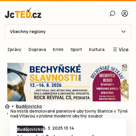
Všechny regiony
E-mail
Více
Zprávy
Doprava
Krimi
Sport
Kultura
Heslo
Blogy
Obnovit heslo
Inspirace
Čtenáři píší
Přihlásit se
Speciální přílohy
Přihlásit se přes Facebook
Inzerce
Budějovicko
Na místě demolované panelové ubytovny Blanice v Týně
Ještě nemám účet, chci se
Registrovat
nad Vltavou vznikne moderní obytný soubor
5. 3. 2025 13:14
Budějovicko