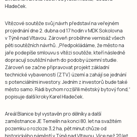
Hladeček.
Vítězové soutěže svůj návrh představí na veřejném
projednání dne 2. dubna od 17 hodin v MDK Sokolovna
v Týně nad Vltavou. Zároveň proběhne vernisáž všech
pěti soutěžních návrhů. „Předpokládáme, že město na
jaře podepíše smlouvu s vítězi soutěže, kteří následně
dopracují soutěžní návrh do podoby územní studie.
Zároveň se začne připravovat projekt základní
technické vybavenosti (ZTV) území a zahájí se jednání
s potenciálními investory. Jedním z investorů bude také
město samo. Rádi bychom rozšířili městský bytový fond,“
popisuje další kroky Karel Hladeček.
Areál Blanice byl vystavěn pro dělníky a další
zaměstnance JE Temelín na konci 80. let na svažitém
pozemku o rozloze 3,2 ha, pět minut chůze od
historického náměstí v Týně nad Vltavou. Více než 20 let