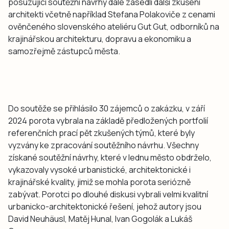
posuzující soutěžní návrhy dále zasedli další zkušení
architekti včetně například Stefana Polakoviče z cenami
ověnčeného slovenského ateliéru Gut Gut, odborníků na
krajinářskou architekturu, dopravu a ekonomiku a
samozřejmě zástupců města.
Do soutěže se přihlásilo 30 zájemců o zakázku, v září
2024 porota vybrala na základě předložených portfolií
referenčních prací pět zkušených týmů, které byly
vyzvány ke zpracování soutěžního návrhu. Všechny
získané soutěžní návrhy, které v lednu město obdrželo,
vykazovaly vysoké urbanistické, architektonické i
krajinářské kvality, jimiž se mohla porota seriózně
zabývat. Porotci po dlouhé diskusi vybrali velmi kvalitní
urbanicko-architektonické řešení, jehož autory jsou
David Neuhäusl, Matěj Hunal, Ivan Gogolák a Lukáš