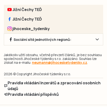
Jižní Čechy TEĎ
Jižní Čechy TEĎ
jihoceske_tydeniky
Sociální sítě jednotlivých regionů:
Jakékoliv užití obsahu, včetně převzetí článků, je bez souhlasu
společnosti Jihočeské týdeníky s.r.o. zakázáno. Souhlas lze
získat na e-mailu:
neumann@jihocesketydeniky.cz
.
2026 © Copyright Jihočeské týdeníky s.r.o.
Pravidla vkládání Inzerátů a zpracování osobních
údajů
Pravidla vkládání příspěvků