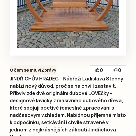
0
0
O čem se mluví
Zprávy
JINDŘICHŮV HRADEC – Nábřeží Ladislava Stehny
nabízí nový důvod, proč se na chvíli zastavit.
Přibyly zde dvě originální dubové LOVEčky –
designové lavičky z masivního dubového dřeva,
které spojují poctivé řemeslné zpracování s
nadčasovým vzhledem. Nabídnou příjemné místo
k odpočinku, setkávání i chvíle strávené v
jednom z nejkrásnějších zákoutí Jindřichova