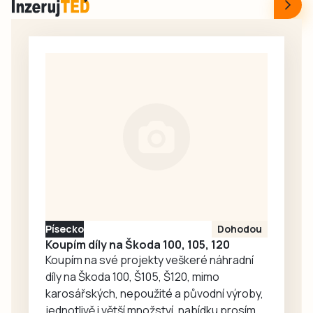
marně. Ve 14.36
došlo ve čtvrtek 6.
společnost ČEVAK
srpna krátce po
zveřejnila, že
13. hodině ke
velká havárie se
střetu nákladního
týká Pražského a
automobilu s
Náchodského
vlakem. Provoz je
sídliště, Píseckého
do odvolání
rozcestí,…
zastaven.
Písecko
Dohodou
Koupím díly na Škoda 100, 105, 120
Koupím na své projekty veškeré náhradní
díly na Škoda 100, Š105, Š120, mimo
karosářských, nepoužité a původní výroby,
jednotlivě i větší množství, nabídku prosím