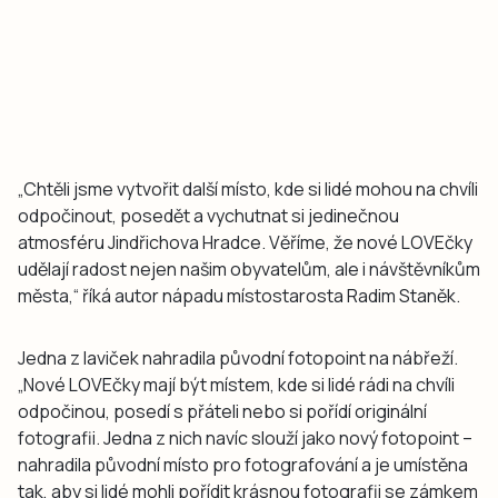
„Chtěli jsme vytvořit další místo, kde si lidé mohou na chvíli
odpočinout, posedět a vychutnat si jedinečnou
atmosféru Jindřichova Hradce. Věříme, že nové LOVEčky
udělají radost nejen našim obyvatelům, ale i návštěvníkům
města,“ říká autor nápadu místostarosta Radim Staněk.
Jedna z laviček nahradila původní fotopoint na nábřeží.
„Nové LOVEčky mají být místem, kde si lidé rádi na chvíli
odpočinou, posedí s přáteli nebo si pořídí originální
fotografii. Jedna z nich navíc slouží jako nový fotopoint –
nahradila původní místo pro fotografování a je umístěna
tak, aby si lidé mohli pořídit krásnou fotografii se zámkem