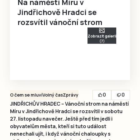
Na náměstí Míru v
Jindřichově Hradci se
rozsvítil vánoční strom
Zobrazit galerii
(7)
0
0
O čem se mluví
Volný čas
Zprávy
JINDŘICHŮV HRADEC – Vánoční strom na náměstí
Míru v Jindřichově Hradci se rozsvítil v sobotu
27. listopadu navečer. Ještě před tím jedli i
obyvatelům města, kteří si tuto událost
nenechali ujít, i když vánoční chaloupky s