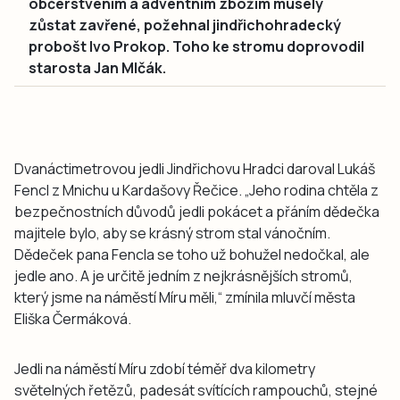
občerstvením a adventním zbožím musely
zůstat zavřené, požehnal jindřichohradecký
probošt Ivo Prokop. Toho ke stromu doprovodil
starosta Jan Mlčák.
Dvanáctimetrovou jedli Jindřichovu Hradci daroval Lukáš
Fencl z Mnichu u Kardašovy Řečice. „Jeho rodina chtěla z
bezpečnostních důvodů jedli pokácet a přáním dědečka
majitele bylo, aby se krásný strom stal vánočním.
Dědeček pana Fencla se toho už bohužel nedočkal, ale
jedle ano. A je určitě jedním z nejkrásnějších stromů,
který jsme na náměstí Míru měli,“ zmínila mluvčí města
Eliška Čermáková.
Jedli na náměstí Míru zdobí téměř dva kilometry
světelných řetězů, padesát svítících rampouchů, stejné