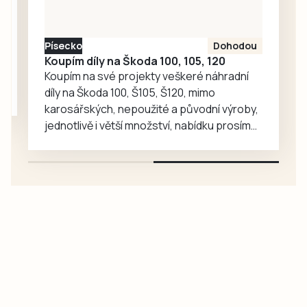
setkávání,
odpočinek i
společné aktivity.
Písecko
Dohodou
Koupím díly na Škoda 100, 105, 120
Koupím na své projekty veškeré náhradní
díly na Škoda 100, Š105, Š120, mimo
karosářských, nepoužité a původní výroby,
jednotlivě i větší množství, nabídku prosím
pouze na e-mail: svorpi@seznam.cz.