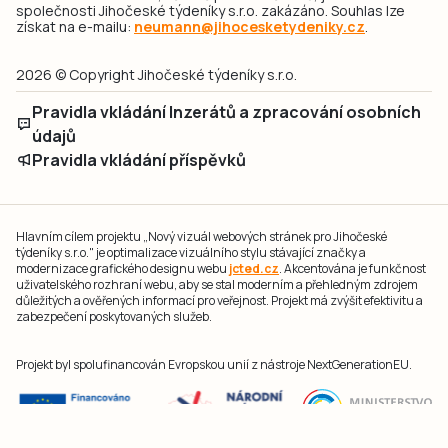
společnosti Jihočeské týdeníky s.r.o. zakázáno. Souhlas lze
získat na e-mailu:
neumann@jihocesketydeniky.cz
.
2026 © Copyright Jihočeské týdeníky s.r.o.
Pravidla vkládání Inzerátů a zpracování osobních
údajů
Pravidla vkládání příspěvků
Hlavním cílem projektu „Nový vizuál webových stránek pro Jihočeské
týdeníky s.r.o." je optimalizace vizuálního stylu stávající značky a
modernizace grafického designu webu
jcted.cz
. Akcentována je funkčnost
uživatelského rozhraní webu, aby se stal moderním a přehledným zdrojem
důležitých a ověřených informací pro veřejnost. Projekt má zvýšit efektivitu a
zabezpečení poskytovaných služeb.
Projekt byl spolufinancován Evropskou unií z nástroje NextGenerationEU.