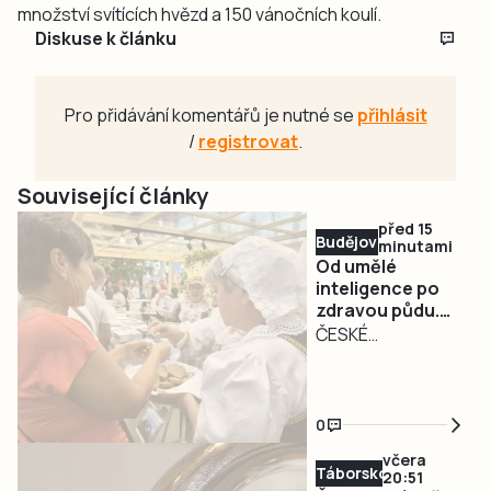
množství svítících hvězd a 150 vánočních koulí.
Diskuse k článku
Pro přidávání komentářů je nutné se
přihlásit
/
registrovat
.
Související články
před 15
Budějovicko
minutami
Od umělé
inteligence po
zdravou půdu.
Země živitelka
ČESKÉ
představí
BUDĚJOVICE –
inovace napříč
Mezinárodní
celým agrárním
agrosalon Země
sektorem
0
Živitelka s
včera
podtitulem
Táborsko
20:51