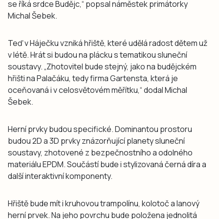
se říká srdce Budějc,“ popsal náměstek primátorky
Michal Šebek.
Teď v Háječku vzniká hřiště, které udělá radost dětem už
v létě. Hrát si budou na plácku s tematikou sluneční
soustavy. „Zhotovitel bude stejný, jako na budějckém
hřišti na Palačáku, tedy firma Gartensta, která je
oceňovaná i v celosvětovém měřítku,“ dodal Michal
Šebek.
Herní prvky budou specifické. Dominantou prostoru
budou 2D a 3D prvky znázorňující planety sluneční
soustavy, zhotovené z bezpečnostního a odolného
materiálu EPDM. Součástí bude i stylizovaná černá díra a
další interaktivní komponenty.
Hřiště bude mít i kruhovou trampolínu, kolotoč a lanový
herní prvek. Na jeho povrchu bude položena jednolitá