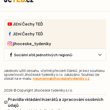
Jižní Čechy TEĎ
Jižní Čechy TEĎ
jihoceske_tydeniky
Sociální sítě jednotlivých regionů:
Jakékoliv užití obsahu, včetně převzetí článků, je bez souhlasu
společnosti Jihočeské týdeníky s.r.o. zakázáno. Souhlas lze
získat na e-mailu:
neumann@jihocesketydeniky.cz
.
2026 © Copyright Jihočeské týdeníky s.r.o.
Pravidla vkládání Inzerátů a zpracování osobních
údajů