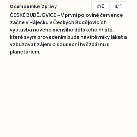
0
1
O čem se mluví
Zprávy
ČESKÉ BUDĚJOVICE – V první polovině července
začne v Háječku v Českých Budějovicích
výstavba nového menšího dětského hřiště,
které svým provedením bude návštěvníky lákat a
vzbuzovat zájem o sousední hvězdárnu s
planetáriem.