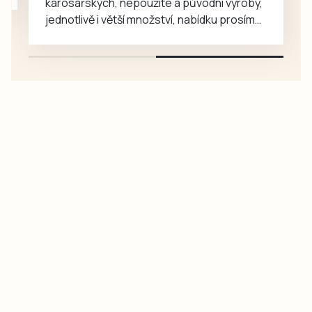
karosářských, nepoužité a původní výroby,
jednotlivě i větší množství, nabídku prosím
pouze na e-mail: svorpi@seznam.cz.