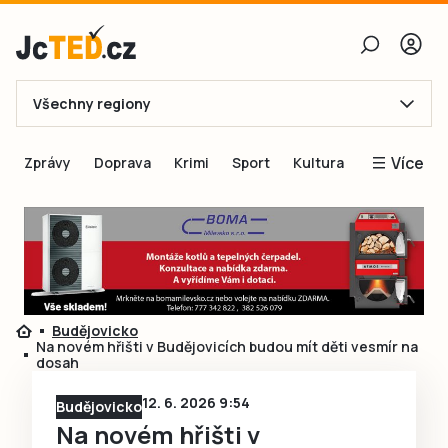
Všechny regiony
E-mail
Více
Zprávy
Doprava
Krimi
Sport
Kultura
Heslo
Blogy
Obnovit heslo
Inspirace
Čtenáři píší
Přihlásit se
Speciální přílohy
Budějovicko
Přihlásit se přes Facebook
Inzerce
Na novém hřišti v Budějovicích budou mít děti vesmír na
dosah
Ještě nemám účet, chci se
Registrovat
12. 6. 2026 9:54
Budějovicko
Na novém hřišti v