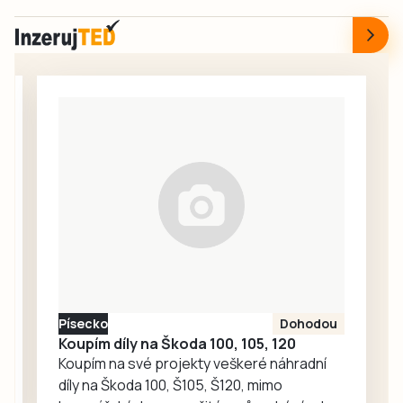
rekonstrukce
dalším
nádražní budovy
sportovcům.
v Táboře. Začal
srpen a neděje se
nic. Redakce
proto oslovila
Správu železnic
se žádostí o
vysvětlení.
Ředitelka odboru
komunikace Nela
Friebová
odpověděla.
Písecko
Dohodou
Koupím díly na Škoda 100, 105, 120
Koupím na své projekty veškeré náhradní
díly na Škoda 100, Š105, Š120, mimo