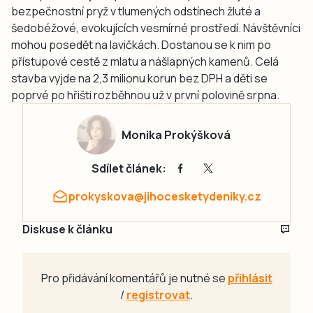
bezpečnostní pryž v tlumených odstínech žluté a
šedobéžové, evokujících vesmírné prostředí. Návštěvníci
mohou posedět na lavičkách. Dostanou se k nim po
přístupové cestě z mlatu a nášlapných kamenů. Celá
stavba vyjde na 2,3 milionu korun bez DPH a děti se
poprvé po hřišti rozběhnou už v první polovině srpna.
Monika Prokýšková
Sdílet článek:
prokyskova@jihocesketydeniky.cz
Diskuse k článku
Pro přidávání komentářů je nutné se
přihlásit
/
registrovat
.