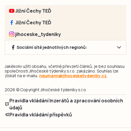
Jižní Čechy TEĎ
Jižní Čechy TEĎ
jihoceske_tydeniky
Sociální sítě jednotlivých regionů:
Jakékoliv užití obsahu, včetně převzetí článků, je bez souhlasu
společnosti Jihočeské týdeníky s.r.o. zakázáno. Souhlas lze
získat na e-mailu:
neumann@jihocesketydeniky.cz
.
2026 © Copyright Jihočeské týdeníky s.r.o.
Pravidla vkládání Inzerátů a zpracování osobních
údajů
Pravidla vkládání příspěvků