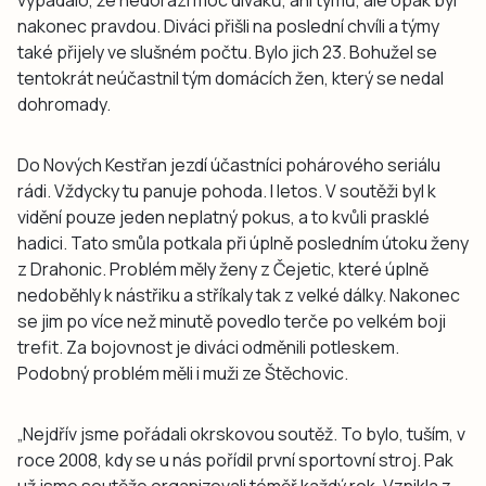
nakonec pravdou. Diváci přišli na poslední chvíli a týmy
také přijely ve slušném počtu. Bylo jich 23. Bohužel se
tentokrát neúčastnil tým domácích žen, který se nedal
dohromady.
Do Nových Kestřan jezdí účastníci pohárového seriálu
rádi. Vždycky tu panuje pohoda. I letos. V soutěži byl k
vidění pouze jeden neplatný pokus, a to kvůli prasklé
hadici. Tato smůla potkala při úplně posledním útoku ženy
z Drahonic. Problém měly ženy z Čejetic, které úplně
nedoběhly k nástřiku a stříkaly tak z velké dálky. Nakonec
se jim po více než minutě povedlo terče po velkém boji
trefit. Za bojovnost je diváci odměnili potleskem.
Podobný problém měli i muži ze Štěchovic.
„Nejdřív jsme pořádali okrskovou soutěž. To bylo, tuším, v
roce 2008, kdy se u nás pořídil první sportovní stroj. Pak
už jsme soutěže organizovali téměř každý rok. Vznikla z