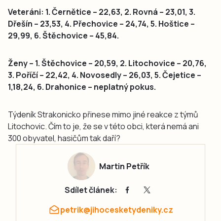
Veteráni: 1. Černětice – 22,63, 2. Rovná – 23,01, 3.
Dřešín – 23,53, 4. Přechovice – 24,74, 5. Hoštice –
29,99, 6. Štěchovice – 45,84.
Ženy – 1. Štěchovice – 20,59, 2. Litochovice – 20,76,
3. Poříčí – 22,42, 4. Novosedly – 26,03, 5. Čejetice –
1,18,24, 6. Drahonice – neplatný pokus.
Týdeník Strakonicko přinese mimo jiné reakce z týmů
Litochovic. Čím to je, že se v této obci, která nemá ani
300 obyvatel, hasičům tak daří?
Martin Petřík
Sdílet článek:
petrik@jihocesketydeniky.cz