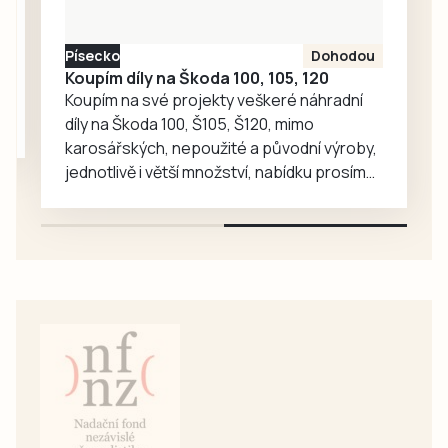
Písecko
Dohodou
Koupím díly na Škoda 100, 105, 120
Koupím na své projekty veškeré náhradní
díly na Škoda 100, Š105, Š120, mimo
karosářských, nepoužité a původní výroby,
jednotlivě i větší množství, nabídku prosím
pouze na e-mail: svorpi@seznam.cz.