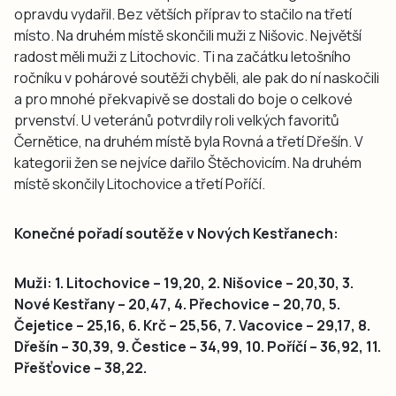
opravdu vydařil. Bez větších příprav to stačilo na třetí
místo. Na druhém místě skončili muži z Nišovic. Největší
radost měli muži z Litochovic. Ti na začátku letošního
ročníku v pohárové soutěži chyběli, ale pak do ní naskočili
a pro mnohé překvapivě se dostali do boje o celkové
prvenství. U veteránů potvrdily roli velkých favoritů
Černětice, na druhém místě byla Rovná a třetí Dřešín. V
kategorii žen se nejvíce dařilo Štěchovicím. Na druhém
místě skončily Litochovice a třetí Poříčí.
Konečné pořadí soutěže v Nových Kestřanech:
Muži: 1. Litochovice – 19,20, 2. Nišovice – 20,30, 3.
Nové Kestřany – 20,47, 4. Přechovice – 20,70, 5.
Čejetice – 25,16, 6. Krč – 25,56, 7. Vacovice – 29,17, 8.
Dřešín – 30,39, 9. Čestice – 34,99, 10. Poříčí – 36,92, 11.
Přešťovice – 38,22.