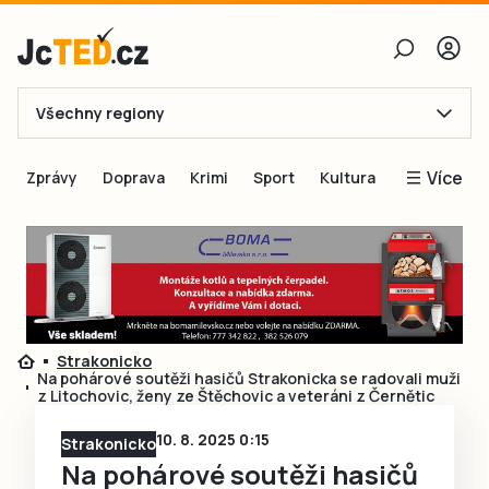
Všechny regiony
E-mail
Více
Zprávy
Doprava
Krimi
Sport
Kultura
Heslo
Blogy
Obnovit heslo
Inspirace
Čtenáři píší
Přihlásit se
Speciální přílohy
Strakonicko
Přihlásit se přes Facebook
Inzerce
Na pohárové soutěži hasičů Strakonicka se radovali muži
z Litochovic, ženy ze Štěchovic a veteráni z Černětic
Ještě nemám účet, chci se
Registrovat
10. 8. 2025 0:15
Strakonicko
Na pohárové soutěži hasičů