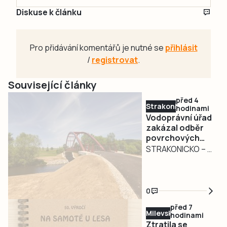
Diskuse k článku
Pro přidávání komentářů je nutné se
přihlásit
/
registrovat
.
Související články
před 4
Strakonicko
hodinami
Vodoprávní úřad
zakázal odběr
povrchových
vod na
STRAKONICKO – V
Strakonicku
reakci na
současné
hydrologické
0
podmínky vydal
před 7
Městský úřad
Milevsko
hodinami
Strakonice
Ztratila se