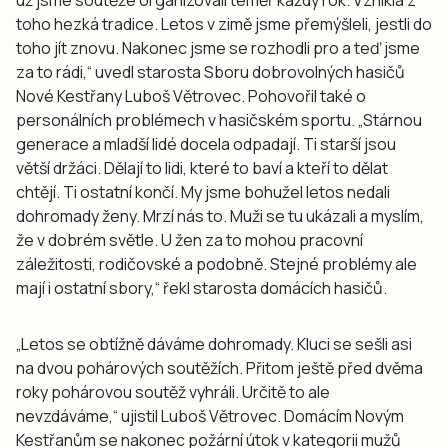
toho hezká tradice. Letos v zimě jsme přemýšleli, jestli do
toho jít znovu. Nakonec jsme se rozhodli pro a teď jsme
za to rádi,“ uvedl starosta Sboru dobrovolných hasičů
Nové Kestřany Luboš Větrovec. Pohovořil také o
personálních problémech v hasičském sportu. „Stárnou
generace a mladší lidé docela odpadají. Ti starší jsou
větší držáci. Dělají to lidi, které to baví a kteří to dělat
chtějí. Ti ostatní končí. My jsme bohužel letos nedali
dohromady ženy. Mrzí nás to. Muži se tu ukázali a myslím,
že v dobrém světle. U žen za to mohou pracovní
záležitosti, rodičovské a podobně. Stejné problémy ale
mají i ostatní sbory,“ řekl starosta domácích hasičů.
„Letos se obtížně dáváme dohromady. Kluci se sešli asi
na dvou pohárových soutěžích. Přitom ještě před dvěma
roky pohárovou soutěž vyhráli. Určitě to ale
nevzdáváme,“ ujistil Luboš Větrovec. Domácím Novým
Kestřanům se nakonec požární útok v kategorii mužů