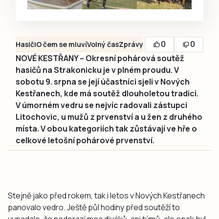
0
0
Hasiči
O čem se mluví
Volný čas
Zprávy
NOVÉ KESTŘANY – Okresní pohárová soutěž
hasičů na Strakonicku je v plném proudu. V
sobotu 9. srpna se její účastníci sjeli v Nových
Kestřanech, kde má soutěž dlouholetou tradici.
V úmorném vedru se nejvíc radovali zástupci
Litochovic, u mužů z prvenství a u žen z druhého
místa. V obou kategoriích tak zůstávají ve hře o
celkové letošní pohárové prvenství.
Stejně jako před rokem, tak i letos v Nových Kestřanech
panovalo vedro. Ještě půl hodiny před soutěží to
vypadalo, že nedorazí moc diváků, ani týmů, ale opak byl