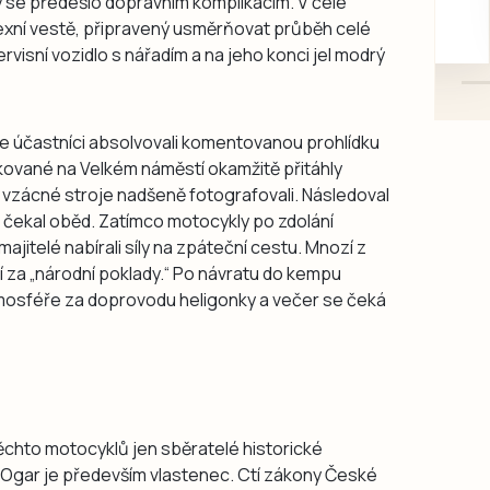
y se předešlo dopravním komplikacím. V čele
mazlivé, ihned k odběru.
lexní vestě, připravený usměrňovat průběh celé
rvisní vozidlo s nářadím a na jeho konci jel modrý
de účastníci absolvovali komentovanou prohlídku
kované na Velkém náměstí okamžitě přitáhly
 si vzácné stroje nadšeně fotografovali. Následoval
 čekal oběd. Zatímco motocykly po zdolání
ajitelé nabírali síly na zpáteční cestu. Mnozí z
 za „národní poklady.“ Po návratu do kempu
mosféře za doprovodu heligonky a večer se čeká
ěchto motocyklů jen sběratelé historické
u Ogar je především vlastenec. Ctí zákony České