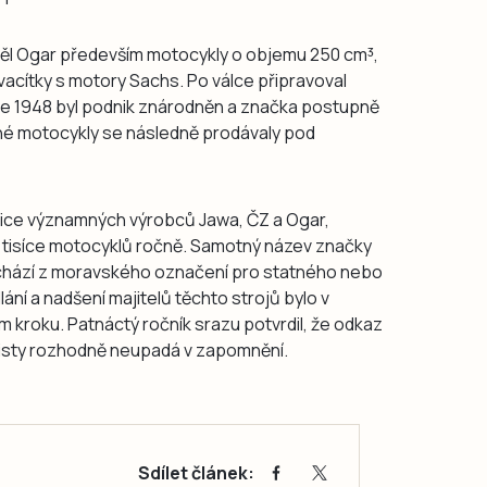
ěl Ogar především motocykly o objemu 250 cm³,
vacítky s motory Sachs. Po válce připravoval
ce 1948 byl podnik znárodněn a značka postupně
né motocykly se následně prodávaly pod
jice významných výrobců Jawa, ČZ a Ogar,
 tisíce motocyklů ročně. Samotný název značky
chází z moravského označení pro statného nebo
ní a nadšení majitelů těchto strojů bylo v
 kroku. Patnáctý ročník srazu potvrdil, že odkaz
isty rozhodně neupadá v zapomnění.
Sdílet článek: