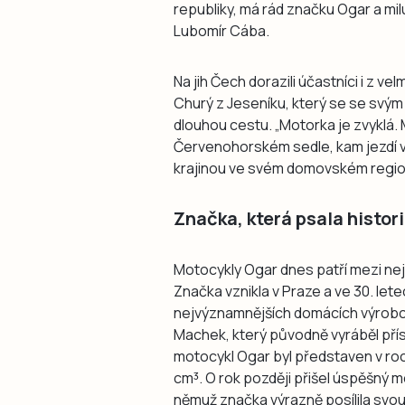
republiky, má rád značku Ogar a milu
Lubomír Cába.
Na jih Čech dorazili účastníci i z ve
Churý z Jeseníku, který se se svým
dlouhou cestu. „Motorka je zvyklá
Červenohorském sedle, kam jezdí v
krajinou ve svém domovském regio
Značka, která psala histo
Motocykly Ogar dnes patří mezi ne
Značka vznikla v Praze a ve 30. lete
nejvýznamnějších domácích výrobců
Machek, který původně vyráběl přísl
motocykl Ogar byl představen v ro
cm³. O rok později přišel úspěšný
němuž značka výrazně posílila svou 