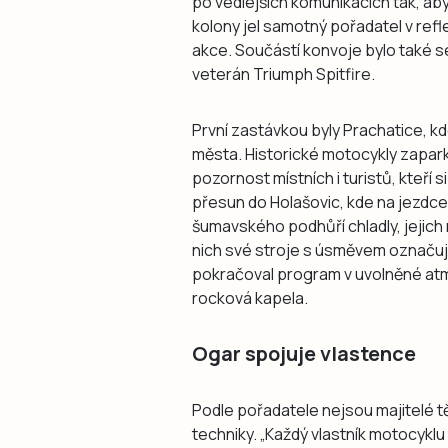
po vedlejších komunikacích tak, ab
kolony jel samotný pořadatel v ref
akce. Součástí konvoje bylo také se
veterán Triumph Spitfire.
První zastávkou byly Prachatice, k
města. Historické motocykly zapar
pozornost místních i turistů, kteří
přesun do Holašovic, kde na jezdce
šumavského podhůří chladly, jejich m
nich své stroje s úsměvem označují
pokračoval program v uvolněné at
rocková kapela.
Ogar spojuje vlastence
Podle pořadatele nejsou majitelé t
techniky. „Každý vlastník motocykl