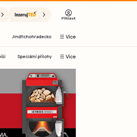
Přihlásit
Více
Jindřichohradecko
Více
íší
Speciální přílohy
Prachaticko
Inzerce
Obnovit heslo
řihlásit se
it se přes Facebook
čet, chci se
Registrovat