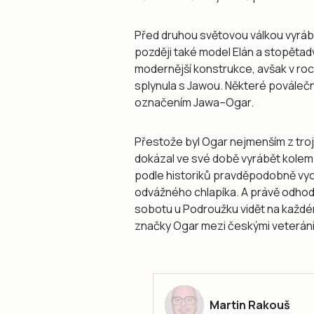
Před druhou světovou válkou vyráb
později také model Elán a stopětad
modernější konstrukce, avšak v ro
splynula s Jawou. Některé pováleč
označením Jawa–Ogar.
Přestože byl Ogar nejmenším z tro
dokázal ve své době vyrábět kolem
podle historiků pravděpodobně vy
odvážného chlapíka. A právě odhodlá
sobotu u Podroužku vidět na každém
značky Ogar mezi českými veterán
Martin Rakouš