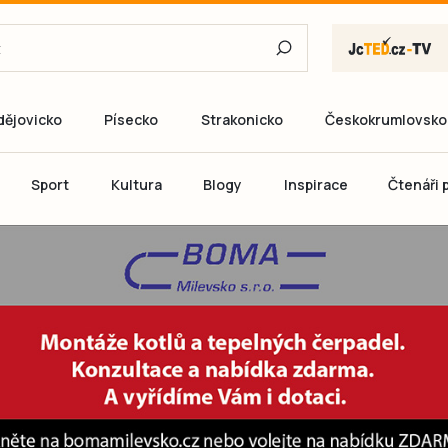
dějovicko
Písecko
Strakonicko
Českokrumlovsko
E-mail
Sport
Kultura
Blogy
Inspirace
Čtenáři p
Heslo
P
Přihlás
Ještě nemám ú