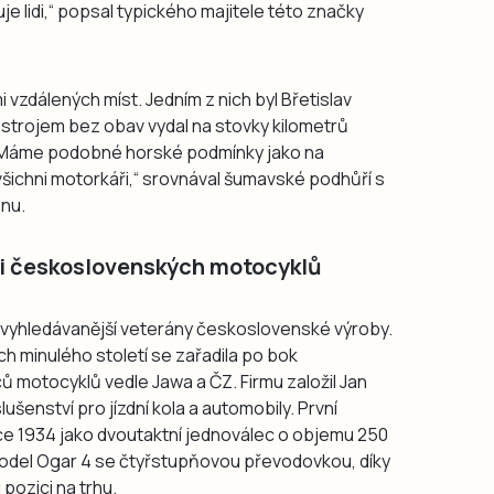
je lidi,“ popsal typického majitele této značky
lmi vzdálených míst. Jedním z nich byl Břetislav
 strojem bez obav vydal na stovky kilometrů
. Máme podobné horské podmínky jako na
šichni motorkáři,“ srovnával šumavské podhůří s
nu.
rii československých motocyklů
jvyhledávanější veterány československé výroby.
ch minulého století se zařadila po bok
 motocyklů vedle Jawa a ČZ. Firmu založil Jan
ušenství pro jízdní kola a automobily. První
ce 1934 jako dvoutaktní jednoválec o objemu 250
 model Ogar 4 se čtyřstupňovou převodovkou, díky
pozici na trhu.