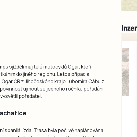
u sjížděli majitelé motocyklů Ogar, kteří
káním do jiného regionu. Letos připadla
u Ogar ČR z Jihočeského kraje Lubomíra Cábu z
 povinnost ujmout se jednoho ročníku pořádání
vysvětlil pořadatel.
Milevsko
Zdarma / za odvoz
rachatice
Daruji do dobrých
rukou kotě
Daruji do dobrých rukou
ní spanilá jízda. Trasa byla pečlivě naplánována
kotě-kočka, odčervené,