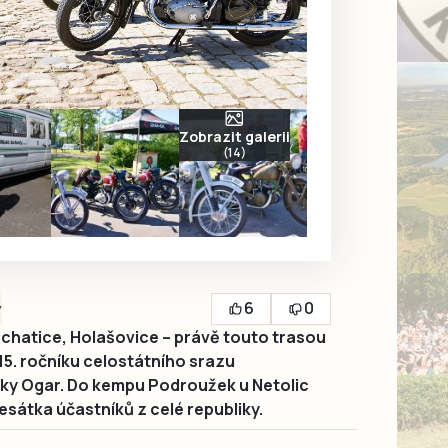
Zobrazit galerii
(14)
6
0
y
chatice, Holašovice – právě touto trasou
 15. ročníku celostátního srazu
ky Ogar. Do kempu Podroužek u Netolic
esátka účastníků z celé republiky.