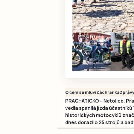
O čem se mluví
Záchranka
Zpráv
PRACHATICKO – Netolice, Pra
vedla spanilá jízda účastníků
historických motocyklů znač
dnes dorazilo 25 strojů a pad