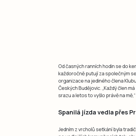
Od časných ranních hodin se do kemp
každoročně putují za společným set
organizace na jediného člena Klub
Českých Budějovic. „Každý člen má
srazu a letos to vyšlo právě na mě,“ 
Spanilá jízda vedla přes P
Jedním z vrcholů setkání byla tradič