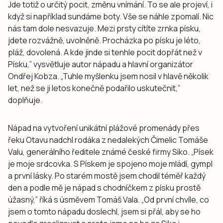
Jde totiž o určitý pocit, změnu vnímání. To se ale projeví, i
když si například sundáme boty. Vše se náhle zpomalí. Nic
nás tam dole nesvazuje. Mezi prsty cítíte zrnka písku,
jdete rozvážně, uvolněně. Procházka po písku je léto,
pláž, dovolená. A kde jinde si tenhle pocit dopřát než v
Písku,” vysvětluje autor nápadu a hlavní organizátor
Ondřej Kobza. „Tuhle myšlenku jsem nosil v hlavě několik
let, než se ji letos konečně podařilo uskutečnit,”
doplňuje.
Nápad na vytvoření unikátní plážové promenády přes
řeku Otavu nadchl rodáka z nedalekých Čimelic Tomáše
Valu, generálního ředitele známé české firmy Siko. „Písek
je moje srdcovka. S Pískem je spojeno moje mládí, gympl
a první lásky. Po starém mostě jsem chodil téměř každý
den a podle mě je nápad s chodníčkem z písku prostě
úžasný,” říká s úsměvem Tomáš Vala. „Od první chvíle, co
jsem o tomto nápadu doslechl, jsem si přál, aby se ho