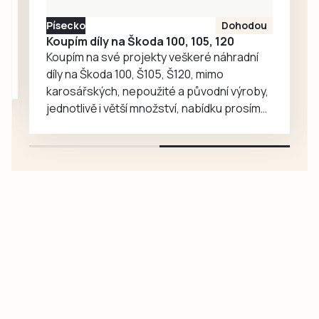
Písecko
Dohodou
Koupím díly na Škoda 100, 105, 120
Koupím na své projekty veškeré náhradní
díly na Škoda 100, Š105, Š120, mimo
karosářských, nepoužité a původní výroby,
jednotlivě i větší množství, nabídku prosím
pouze na e-mail: svorpi@seznam.cz.