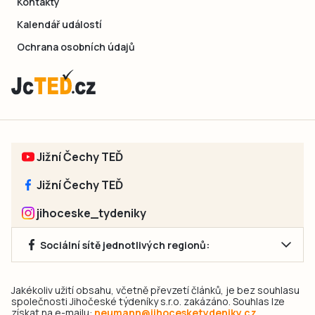
Kontakty
Kalendář událostí
Ochrana osobních údajů
Jižní Čechy TEĎ
Jižní Čechy TEĎ
jihoceske_tydeniky
Sociální sítě jednotlivých regionů:
Jakékoliv užití obsahu, včetně převzetí článků, je bez souhlasu
společnosti Jihočeské týdeníky s.r.o. zakázáno. Souhlas lze
získat na e-mailu:
neumann@jihocesketydeniky.cz
.