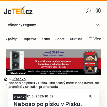
Všechny regiony
E-mail
Více
Zprávy
Doprava
Krimi
Sport
Kultura
Heslo
Blogy
Obnovit heslo
Inspirace
Čtenáři píší
Přihlásit se
Speciální přílohy
Písecko
Přihlásit se přes Facebook
Inzerce
Naboso po písku v Písku. Historický most nad Otavou se
promění v unikátní promenádu
Ještě nemám účet, chci se
Registrovat
17. 6. 2026 10:52
1
Písecko
Naboso po písku v Písku.