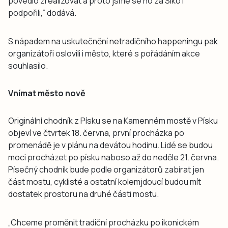
povedlo zrealizovat a proto jsme se ho za Siko i
podpořili,” dodává.
S nápadem na uskutečnění netradičního happeningu pak
organizátoři oslovili i město, které s pořádáním akce
souhlasilo.
Vnímat město nově
Originální chodník z Písku se na Kamenném mostě v Písku
objeví ve čtvrtek 18. června, první procházka po
promenádě je v plánu na devátou hodinu. Lidé se budou
moci procházet po písku naboso až do neděle 21. června.
Písečný chodník bude podle organizátorů zabírat jen
část mostu, cyklisté a ostatní kolemjdoucí budou mít
dostatek prostoru na druhé části mostu.
„Chceme proměnit tradiční procházku po ikonickém