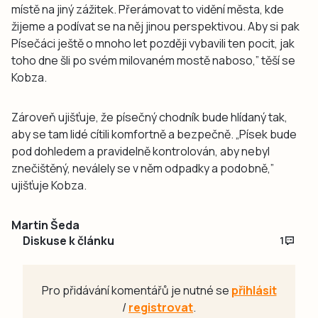
místě na jiný zážitek. Přerámovat to vidění města, kde
žijeme a podívat se na něj jinou perspektivou. Aby si pak
Písečáci ještě o mnoho let později vybavili ten pocit, jak
toho dne šli po svém milovaném mostě naboso,” těší se
Kobza.
Zároveň ujišťuje, že písečný chodník bude hlídaný tak,
aby se tam lidé cítili komfortně a bezpečně. „Písek bude
pod dohledem a pravidelně kontrolován, aby nebyl
znečištěný, neválely se v něm odpadky a podobně,”
ujišťuje Kobza.
Martin Šeda
Diskuse k článku
1
Pro přidávání komentářů je nutné se
přihlásit
/
registrovat
.