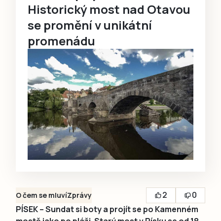
Historický most nad Otavou
se promění v unikátní
promenádu
2
0
O čem se mluví
Zprávy
PÍSEK – Sundat si boty a projít se po Kamenném
mostě jako po pláži. Starý most v Písku se od 18.