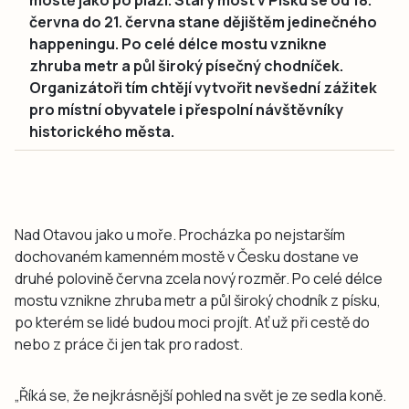
června do 21. června stane dějištěm jedinečného
happeningu. Po celé délce mostu vznikne
zhruba metr a půl široký písečný chodníček.
Organizátoři tím chtějí vytvořit nevšední zážitek
pro místní obyvatele i přespolní návštěvníky
historického města.
Nad Otavou jako u moře. Procházka po nejstarším
dochovaném kamenném mostě v Česku dostane ve
druhé polovině června zcela nový rozměr. Po celé délce
mostu vznikne zhruba metr a půl široký chodník z písku,
po kterém se lidé budou moci projít. Ať už při cestě do
nebo z práce či jen tak pro radost.
„Říká se, že nejkrásnější pohled na svět je ze sedla koně.