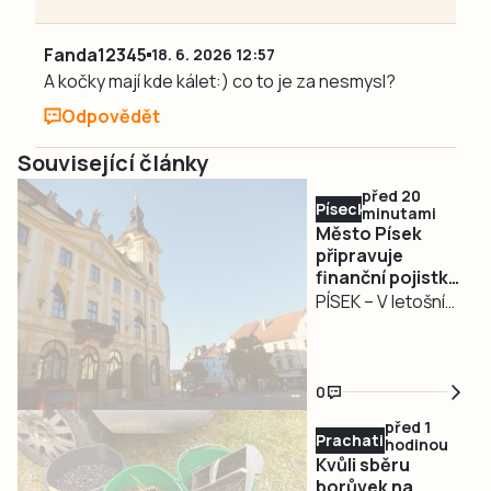
Fanda12345
18. 6. 2026 12:57
A kočky mají kde kálet:) co to je za nesmysl?
Odpovědět
Související články
před 20
Písecko
minutami
Město Písek
připravuje
finanční pojistku
kvůli časovému
PÍSEK – V letošním
posunu dotací u
mimořádném
rozjetých
investičním roce
investic
se u části příjmů
0
města Písek,
před 1
zejména dotací,
Prachaticko
hodinou
pravděpodobně
Kvůli sběru
posune jejich
borůvek na