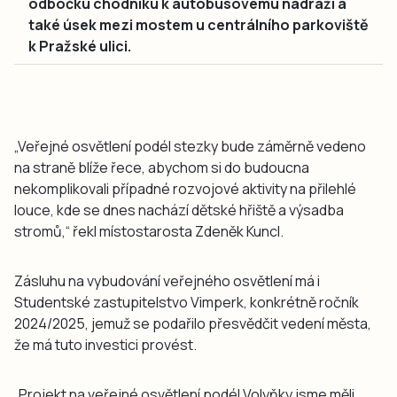
odbočku chodníku k autobusovému nádraží a
také úsek mezi mostem u centrálního parkoviště
k Pražské ulici.
„Veřejné osvětlení podél stezky bude záměrně vedeno
na straně blíže řece, abychom si do budoucna
nekomplikovali případné rozvojové aktivity na přilehlé
louce, kde se dnes nachází dětské hřiště a výsadba
stromů,“ řekl místostarosta Zdeněk Kuncl.
Zásluhu na vybudování veřejného osvětlení má i
Studentské zastupitelstvo Vimperk, konkrétně ročník
2024/2025, jemuž se podařilo přesvědčit vedení města,
že má tuto investici provést.
„Projekt na veřejné osvětlení podél Volyňky jsme měli