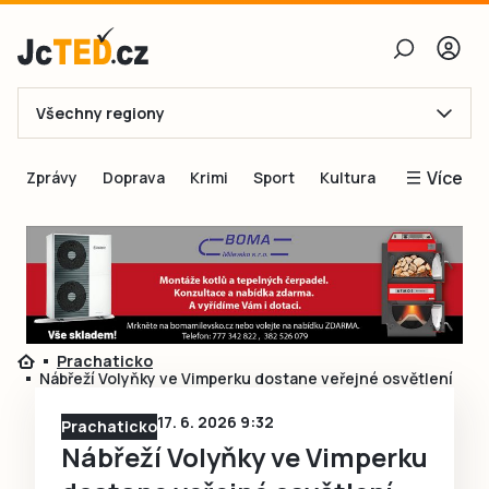
Všechny regiony
E-mail
Více
Zprávy
Doprava
Krimi
Sport
Kultura
Heslo
Blogy
Obnovit heslo
Inspirace
Čtenáři píší
Přihlásit se
Speciální přílohy
Prachaticko
Přihlásit se přes Facebook
Inzerce
Nábřeží Volyňky ve Vimperku dostane veřejné osvětlení
Ještě nemám účet, chci se
Registrovat
17. 6. 2026 9:32
Prachaticko
Nábřeží Volyňky ve Vimperku