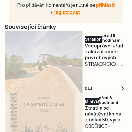
Pro přidávání komentářů je nutné se
přihlásit
/
registrovat
.
Související články
před 5
Strakonicko
hodinami
Vodoprávní úřad
zakázal odběr
povrchových
vod na
STRAKONICKO – V
Strakonicku
reakci na
současné
hydrologické
0
podmínky vydal
před 8
Městský úřad
Milevsko
hodinami
Strakonice
Ztratila se
opatření obecné
návštěvní kniha
z oslav 50. výročí
povahy, kterým
filmu Na samotě
OBDĚNICE –
dočasně omezuje
u lesa.