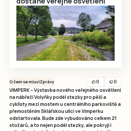
dostane veřejné osvětlení
0
0
O čem se mluví
Zprávy
VIMPERK – Výstavba nového veřejného osvětlení
na nábřeží Volyňky podél stezky pro pěší a
cyklisty mezi mostem u centrálního parkoviště a
přemostěním Sklářskou ulicí ve Vimperku
odstartovala. Bude zde vybudováno celkem 21
stožárů, a to nejen podél stezky, ale pokryjí i