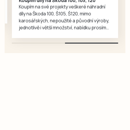
Koupím díly na Škoda 100, 105, 120
Koupím na své projekty veškeré náhradní
díly na Škoda 100, Š105, Š120, mimo
karosářských, nepoužité a původní výroby,
jednotlivě i větší množství, nabídku prosím
pouze na e-mail: svorpi@seznam.cz.