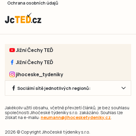
Ochrana osobních údajů
Jižní Čechy TEĎ
Jižní Čechy TEĎ
jihoceske_tydeniky
Sociální sítě jednotlivých regionů:
Jakékoliv užití obsahu, včetně převzetí článků, je bez souhlasu
společnosti Jihočeské týdeníky s.r.o. zakázáno. Souhlas lze
získat na e-mailu:
neumann@jihocesketydeniky.cz
.
2026 © Copyright Jihočeské týdeníky s.r.o.