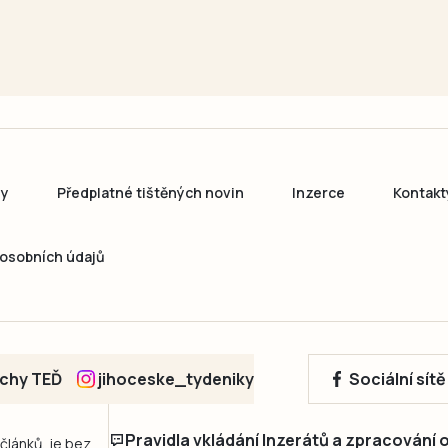
ny
Předplatné tištěných novin
Inzerce
Kontakt
osobních údajů
echy TEĎ
jihoceske_tydeniky
Sociální sít
Pravidla vkládání Inzerátů a zpracování
 článků, je bez