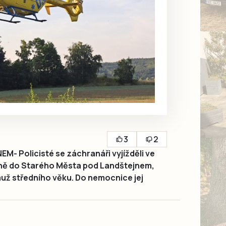
3
2
 Policisté se záchranáři vyjížděli ve
dině do Starého Města pod Landštejnem,
muž středního věku. Do nemocnice jej