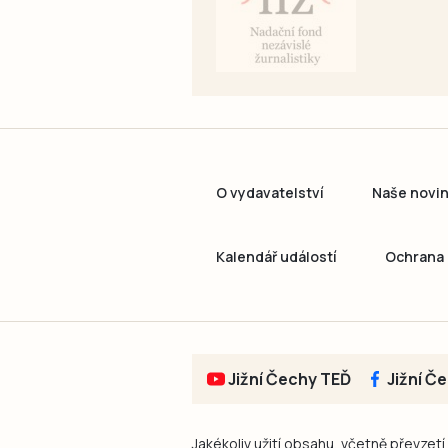
O vydavatelství
Naše novi
Kalendář událostí
Ochrana 
Jižní Čechy TEĎ
Jižní Č
Jakékoliv užití obsahu, včetně převzetí