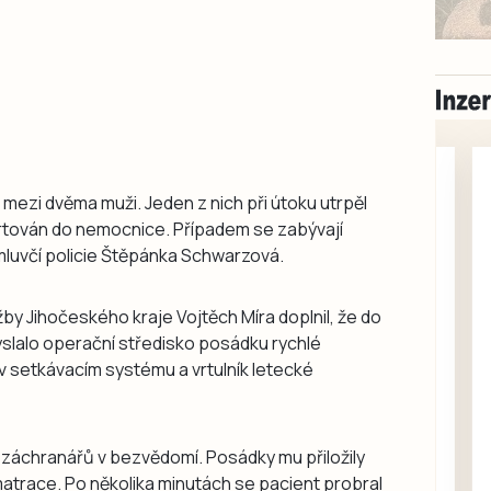
u mezi dvěma muži. Jeden z nich při útoku utrpěl
portován do nemocnice. Případem se zabývají
a mluvčí policie Štěpánka Schwarzová.
by Jihočeského kraje Vojtěch Míra doplnil, že do
lalo operační středisko posádku rychlé
Milevsko
v setkávacím systému a vrtulník letecké
Zdarma / za odvoz
Daruji do dobrých
rukou kotě
u záchranářů v bezvědomí. Posádky mu přiložily
Daruji do dobrých rukou
é matrace. Po několika minutách se pacient probral
kotě-kočka, odčervené,