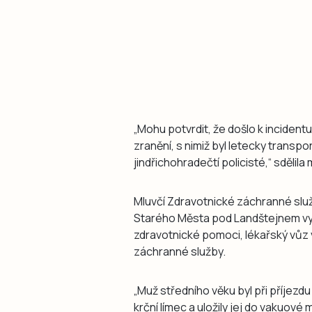
„Mohu potvrdit, že došlo k incident
zranění, s nimiž byl letecky trans
jindřichohradečtí policisté,“ sdělil
Mluvčí Zdravotnické záchranné služ
Starého Města pod Landštejnem vys
zdravotnické pomoci, lékařský vůz 
záchranné služby.
„Muž středního věku byl při příjezd
krční límec a uložily jej do vakuov