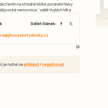
dezřením na středně těžké poranění hlavy
mazlivé, ihned k odběru.
jovické nemocnice,“ sdělil Vojtěch Míra.
á
Sdílet článek:
va@jihocesketydeniky.cz
ů je nutné se
přihlásit
/
registrovat
.