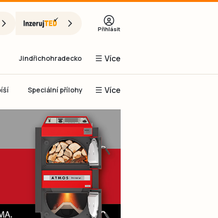
Přihlásit
Více
Jindřichohradecko
Více
íší
Speciální přílohy
Prachaticko
Inzerce
Obnovit heslo
řihlásit se
it se přes Facebook
čet, chci se
Registrovat