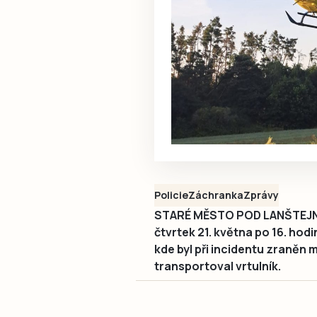
Policie
Záchranka
Zprávy
STARÉ MĚSTO POD LANŠTEJNEM-
čtvrtek 21. května po 16. ho
kde byl při incidentu zraněn 
transportoval vrtulník.