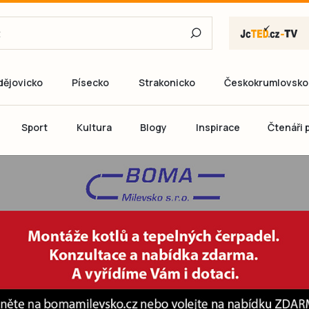
dějovicko
Písecko
Strakonicko
Českokrumlovsko
E-mail
Sport
Kultura
Blogy
Inspirace
Čtenáři p
Heslo
P
Přihlás
Ještě nemám ú