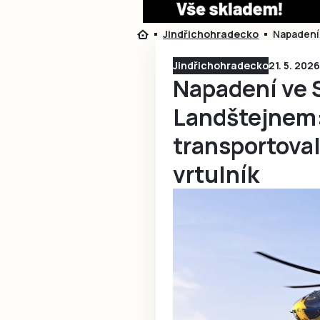
Jindřichohradecko
Napadení
Jindřichohradecko
21. 5. 202
Napadení ve 
Landštejnem
transportova
vrtulník