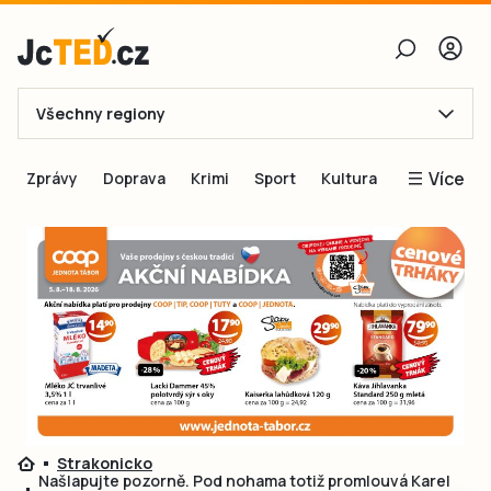
Všechny regiony
E-mail
Více
Zprávy
Doprava
Krimi
Sport
Kultura
Heslo
Blogy
Obnovit heslo
Inspirace
Čtenáři píší
Přihlásit se
Speciální přílohy
Přihlásit se přes Facebook
Inzerce
Ještě nemám účet, chci se
Registrovat
Strakonicko
Našlapujte pozorně. Pod nohama totiž promlouvá Karel