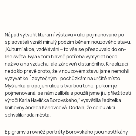
Nápad vytvořit literární výstavu v ulici pojmenované po
spisovateli vznikl minulý podzim během nouzového stavu.
„Kulturní akce, vzdělávání – to vše se přesouvalo do on-
line světa. Byla v tom hlavně potřeba vymyslet něco
naživo a na vzduchu, ale zároveň distančního. K realizaci
nedošlo právě proto, že v nouzovém stavu jsme nemohli
vyzývat ke ´zbytečným´ pochůzkám na určité místo.
Myšlenka propojení ulice s tvorbou toho, po kom je
pojmenovaná, se nám zalíbila a použili jsme ji u příležitosti
výročí Karla Havlíčka Borovského,“ vysvětlila ředitelka
knihovny Andrea Karlovcová. Dodala, že celou akci
schválila rada města.
Epigramy a rovněž portréty Borovského jsou nastříkány