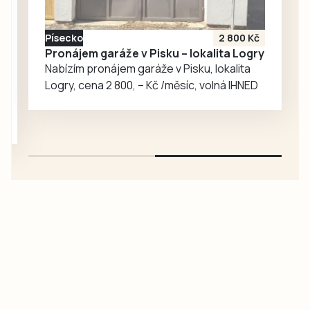
aby získal
nezávislé ocenění
Písecko
2 800 Kč
klubu a jeho…
Pronájem garáže v Pisku – lokalita Logry
Nabízím pronájem garáže v Pisku, lokalita
Logry, cena 2 800, – Kč /měsíc, volná IHNED