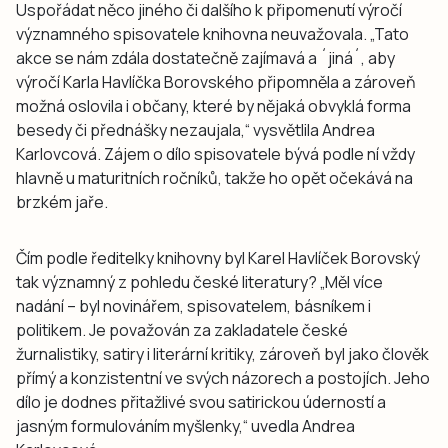
Uspořádat něco jiného či dalšího k připomenutí výročí
významného spisovatele knihovna neuvažovala. „Tato
akce se nám zdála dostatečně zajímavá a ´jiná´, aby
výročí Karla Havlíčka Borovského připomněla a zároveň
možná oslovila i občany, které by nějaká obvyklá forma
besedy či přednášky nezaujala,“ vysvětlila Andrea
Karlovcová. Zájem o dílo spisovatele bývá podle ní vždy
hlavně u maturitních ročníků, takže ho opět očekává na
brzkém jaře.
Čím podle ředitelky knihovny byl Karel Havlíček Borovský
tak významný z pohledu české literatury? „Měl více
nadání – byl novinářem, spisovatelem, básníkem i
politikem. Je považován za zakladatele české
žurnalistiky, satiry i literární kritiky, zároveň byl jako člověk
přímý a konzistentní ve svých názorech a postojích. Jeho
dílo je dodnes přitažlivé svou satirickou úderností a
jasným formulováním myšlenky,“ uvedla Andrea