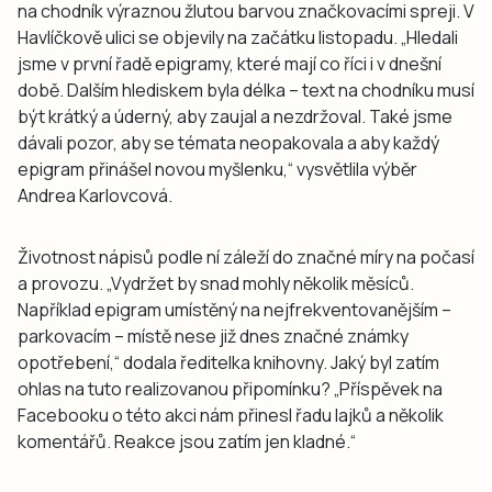
na chodník výraznou žlutou barvou značkovacími spreji. V
Havlíčkově ulici se objevily na začátku listopadu. „Hledali
jsme v první řadě epigramy, které mají co říci i v dnešní
době. Dalším hlediskem byla délka – text na chodníku musí
být krátký a úderný, aby zaujal a nezdržoval. Také jsme
dávali pozor, aby se témata neopakovala a aby každý
epigram přinášel novou myšlenku,“ vysvětlila výběr
Andrea Karlovcová.
Životnost nápisů podle ní záleží do značné míry na počasí
a provozu. „Vydržet by snad mohly několik měsíců.
Například epigram umístěný na nejfrekventovanějším –
parkovacím – místě nese již dnes značné známky
opotřebení,“ dodala ředitelka knihovny. Jaký byl zatím
ohlas na tuto realizovanou připomínku? „Příspěvek na
Facebooku o této akci nám přinesl řadu lajků a několik
komentářů. Reakce jsou zatím jen kladné.“