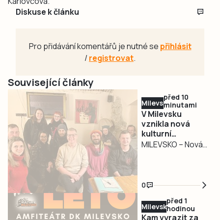
Karlovcová.
Diskuse k článku
Pro přidávání komentářů je nutné se
přihlásit
/
registrovat
.
Související články
před 10
Milevsko
minutami
V Milevsku
vznikla nová
kulturní
platforma.
MILEVSKO – Nová
Propojuje
kulturní platforma
nezávislou
vznikla nedávno
scénu
v Milevsku.
0
Jmenuje se
před 1
MileKulturněSpolu
Milevsko
hodinou
a sdružuje spolky,
Kam vyrazit za