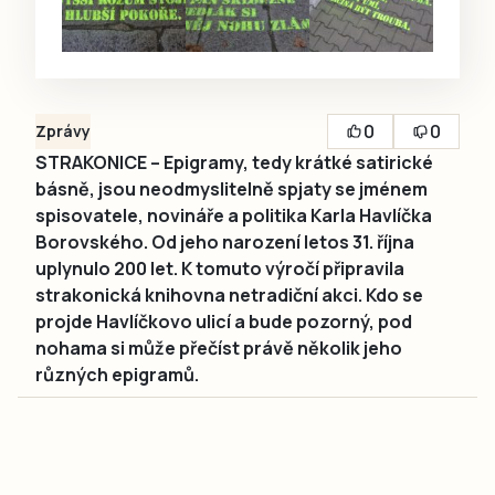
0
0
Zprávy
STRAKONICE – Epigramy, tedy krátké satirické
básně, jsou neodmyslitelně spjaty se jménem
spisovatele, novináře a politika Karla Havlíčka
Borovského. Od jeho narození letos 31. října
uplynulo 200 let. K tomuto výročí připravila
strakonická knihovna netradiční akci. Kdo se
projde Havlíčkovo ulicí a bude pozorný, pod
nohama si může přečíst právě několik jeho
různých epigramů.