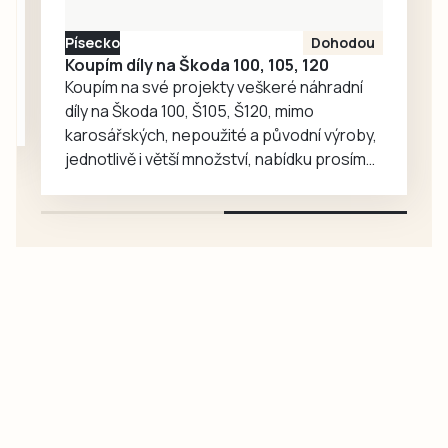
vzrostl. Zoo se
proto rozhodla, že
Písecko
Dohodou
je zájemcům
Koupím díly na Škoda 100, 105, 120
představí
Koupím na své projekty veškeré náhradní
mnohem…
díly na Škoda 100, Š105, Š120, mimo
karosářských, nepoužité a původní výroby,
jednotlivě i větší množství, nabídku prosím
pouze na e-mail: svorpi@seznam.cz.