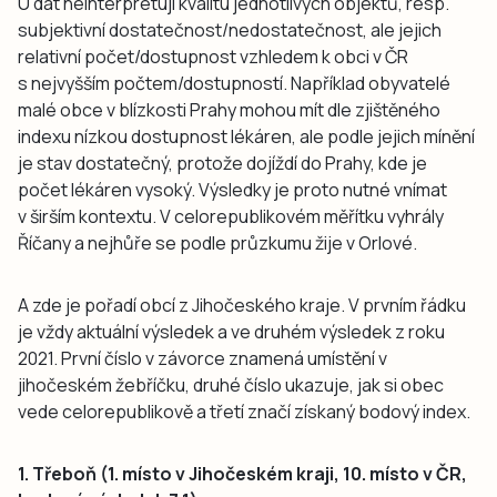
U dat neinterpretují kvalitu jednotlivých objektů, resp.
subjektivní dostatečnost/nedostatečnost, ale jejich
relativní počet/dostupnost vzhledem k obci v ČR
s nejvyšším počtem/dostupností. Například obyvatelé
malé obce v blízkosti Prahy mohou mít dle zjištěného
indexu nízkou dostupnost lékáren, ale podle jejich mínění
je stav dostatečný, protože dojíždí do Prahy, kde je
počet lékáren vysoký. Výsledky je proto nutné vnímat
v širším kontextu. V celorepublikovém měřítku vyhrály
Říčany a nejhůře se podle průzkumu žije v Orlové.
A zde je pořadí obcí z Jihočeského kraje. V prvním řádku
je vždy aktuální výsledek a ve druhém výsledek z roku
2021. První číslo v závorce znamená umístění v
jihočeském žebříčku, druhé číslo ukazuje, jak si obec
vede celorepublikově a třetí značí získaný bodový index.
1. Třeboň (1. místo v Jihočeském kraji, 10. místo v ČR,