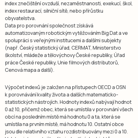
index znečištění ovzduší, nezaměstnanosti, exekucí, škol,
index restaurací, silniční sítě, nebo přírůstku
obyvatelstva.
Data pro porovnání společnost získává
automatizovaným robotickým vytěžováním Big Dat a ve
spolupráci s veřejnými institucemi a dalšími subjekty
(např. Český statistický úřad, CERMAT, Ministerstvo
školství, mládeže a tělovýchovy České republiky, Úřad
práce České republiky, Unie filmových distributorů,
Cenová mapa a další).
Výpočet indexů je založen na přístupech OECD a OSN
k porovnávání kvality života a dalších matematicko-
statistických nástrojích. Hodnoty indexů nabývají hodnot
0 až 10, přičemž obec, která se umístila v porovnání všech
obcí na posledním místě má hodnotu 0 a ta, která se
umístila na prvním místě, má hodnotu 10. Ostatní obce
jsou dle relativního vztahu rozdistribuovány mezi 0 a 10.