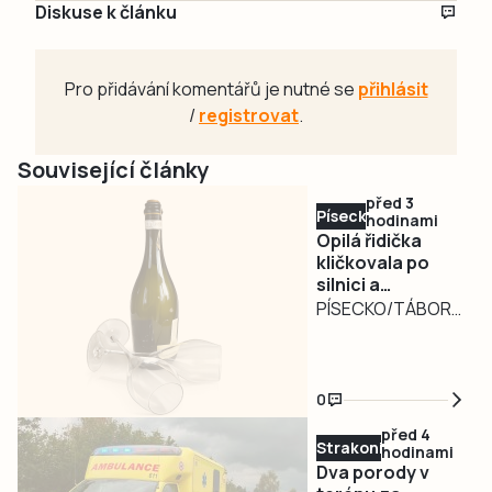
Diskuse k článku
Pro přidávání komentářů je nutné se
přihlásit
/
registrovat
.
Související články
před 3
Písecko
hodinami
Opilá řidička
kličkovala po
silnici a
ohrožovala
PÍSECKO/TÁBORSKO
ostatní.
– Nebezpečně
Nadýchala téměř
kličkující osobní
3,3 promile
automobil
0
zaměstnal ve
před 4
středu v poledne
Strakonicko
hodinami
písecké policisty.
Dva porody v