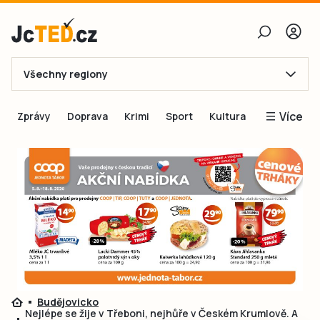
Všechny regiony
E-mail
Více
Zprávy
Doprava
Krimi
Sport
Kultura
Heslo
Blogy
Obnovit heslo
Inspirace
Čtenáři píší
Přihlásit se
Speciální přílohy
Přihlásit se přes Facebook
Inzerce
Ještě nemám účet, chci se
Registrovat
Budějovicko
Nejlépe se žije v Třeboni, nejhůře v Českém Krumlově. A