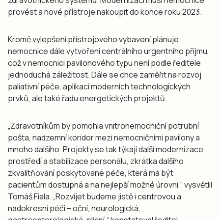
provést a nové přístroje nakoupit do konce roku 2023.
Kromě vylepšení přístrojového vybavení plánuje
nemocnice dále vytvoření centrálního urgentního příjmu,
což v nemocnici pavilonového typu není podle ředitele
jednoduchá záležitost. Dále se chce zaměřit na rozvoj
paliativní péče, aplikaci moderních technologických
prvků, ale také řadu energetických projektů.
„Zdravotníkům by pomohla vnitronemocniční potrubní
pošta, nadzemní koridor mezi nemocničními pavilony a
mnoho dalšího. Projekty se tak týkají další modernizace
prostředí a stabilizace personálu, zkrátka dalšího
zkvalitňování poskytované péče, která má být
pacientům dostupná a na nejlepší možné úrovni,“ vysvětlil
Tomáš Fiala. „Rozvíjet budeme jistě i centrovou a
nadokresní péči – oční, neurologická,
gastroenterologická, plicní,“ konstatoval ředitel.