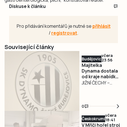
Diskuse k článku
Pro přidávání komentářů je nutné se
přihlásit
/
registrovat
.
Související články
včera
Budějovicko
23:56
Majitelka
Dynama dostala
od kraje nabídku
na odkup akcií za
JIŽNÍ ČECHY –
32,55 milionu
Jihočeský kraj ve
středu 5. srpna
předložil majitelce
0
SK Dynamo České
včera
Budějovice
Českokrumlovsko
18:41
oficiální nabídku
V Mříči hořel stroj