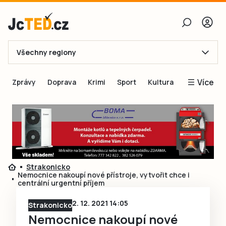
Všechny regiony
E-mail
Více
Zprávy
Doprava
Krimi
Sport
Kultura
Heslo
Blogy
Obnovit heslo
Inspirace
Čtenáři píší
Přihlásit se
Speciální přílohy
Strakonicko
Přihlásit se přes Facebook
Inzerce
Nemocnice nakoupí nové přístroje, vytvořit chce i
centrální urgentní příjem
Ještě nemám účet, chci se
Registrovat
2. 12. 2021 14:05
Strakonicko
Nemocnice nakoupí nové