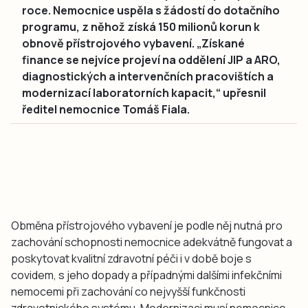
roce. Nemocnice uspěla s žádostí do dotačního
programu, z něhož získá 150 milionů korun k
obnově přístrojového vybavení. „Získané
finance se nejvíce projeví na oddělení JIP a ARO,
diagnostických a intervenčních pracovištích a
modernizací laboratorních kapacit,“ upřesnil
ředitel nemocnice Tomáš Fiala.
Obměna přístrojového vybavení je podle něj nutná pro
zachování schopnosti nemocnice adekvátně fungovat a
poskytovat kvalitní zdravotní péči i v době boje s
covidem, s jeho dopady a případnými dalšími infekčními
nemocemi při zachování co nejvyšší funkčnosti
zdravotnického systému. Modernizaci musí nemocnice