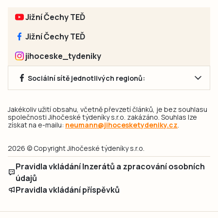
Jižní Čechy TEĎ
Jižní Čechy TEĎ
jihoceske_tydeniky
Sociální sítě jednotlivých regionů:
Jakékoliv užití obsahu, včetně převzetí článků, je bez souhlasu
společnosti Jihočeské týdeníky s.r.o. zakázáno. Souhlas lze
získat na e-mailu:
neumann@jihocesketydeniky.cz
.
2026 © Copyright Jihočeské týdeníky s.r.o.
Pravidla vkládání Inzerátů a zpracování osobních
údajů
Pravidla vkládání příspěvků