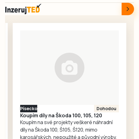
od 18 hodin v
železniční
bazénu v Táboře
obecní knihovně
infrastruktury.
a v něm kotě v
diskutovat…
Gepard Infra
přepravce. Všiml
zároveň uzavřel
si ho svědek, který
smlouvu se
zalarmoval
Státním fondem
městskou policii.
dopravní…
Strážníci kotě
zachránili ve chvíli,
kdy začínalo
kolabovat.
Písecko
Dohodou
Koupím díly na Škoda 100, 105, 120
Koupím na své projekty veškeré náhradní
díly na Škoda 100, Š105, Š120, mimo
karosářských, nepoužité a původní výroby,