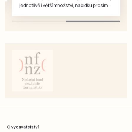
jednotlivě i větší množství, nabídku prosím
pouze na e-mail: svorpi@seznam.cz.
O vydavatelství