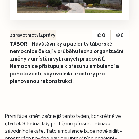
0
0
zdravotnictví
Zprávy
TÁBOR – Návštěvníky a pacienty táborské
nemocnice čekají v průběhu ledna organizační
změny v umístění vybraných pracovišť.
Nemocnice přistupuje k přesunu ambulancí a
pohotovosti, aby uvolnila prostory pro
plánovanou rekonstrukci.
První fáze změn začne již tento týden, konkrétně ve
čtvrtek 8. ledna, kdy proběhne přesun ordinace
závodního lékaře. Tato ambulance bude nově sídlit v
prostorách nového pavilonu infekčního oddělení v