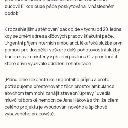
budově E, kde bude péče poskytována i v následném
období.
K rozsáhlejšímu stěhování pak dojde v týdnu od 20. ledna,
kdy se změní adresa klíčových pracovišť akutní péče.
Urgentní příjem interních ambulancí, lékařská služba první
pomoci pro dospělé i veškeré další pohotovostní služby
budou nově umístěny v přízemí pavilonu C v prostorách,
které dříve využívalo oddělení rehabilitace.
„Plánujeme rekonstrukci urgentního příjmu a proto
potřebujeme přestěhovat z těch prostor ambulance,
abychom tam mohli zahájit stavební úpravy,“ uvedla
mluvčí táborské nemocnice Jana Háková s tím, že cílem
celého projektu je vybudování nového a špičkově
vybaveného pracoviště.