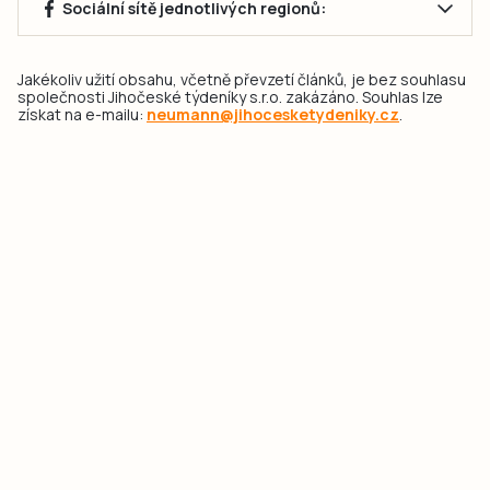
Sociální sítě jednotlivých regionů:
Jakékoliv užití obsahu, včetně převzetí článků, je bez souhlasu
společnosti Jihočeské týdeníky s.r.o. zakázáno. Souhlas lze
získat na e-mailu:
neumann@jihocesketydeniky.cz
.
2026 © Copyright Jihočeské týdeníky s.r.o.
Pravidla vkládání Inzerátů a zpracování osobních
údajů
Pravidla vkládání příspěvků
Hlavním cílem projektu „Nový vizuál webových stránek pro Jihočeské
týdeníky s.r.o." je optimalizace vizuálního stylu stávající značky a
modernizace grafického designu webu
jcted.cz
. Akcentována je funkčnost
uživatelského rozhraní webu, aby se stal moderním a přehledným zdrojem
důležitých a ověřených informací pro veřejnost. Projekt má zvýšit efektivitu a
zabezpečení poskytovaných služeb.
Projekt byl spolufinancován Evropskou unií z nástroje NextGenerationEU.