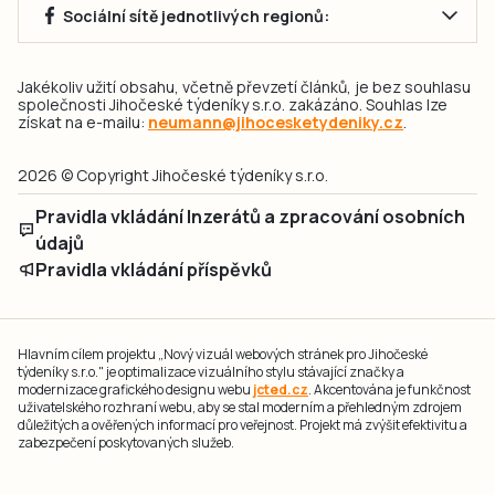
Sociální sítě jednotlivých regionů:
Jakékoliv užití obsahu, včetně převzetí článků, je bez souhlasu
společnosti Jihočeské týdeníky s.r.o. zakázáno. Souhlas lze
získat na e-mailu:
neumann@jihocesketydeniky.cz
.
2026 © Copyright Jihočeské týdeníky s.r.o.
Pravidla vkládání Inzerátů a zpracování osobních
údajů
Pravidla vkládání příspěvků
Hlavním cílem projektu „Nový vizuál webových stránek pro Jihočeské
týdeníky s.r.o." je optimalizace vizuálního stylu stávající značky a
modernizace grafického designu webu
jcted.cz
. Akcentována je funkčnost
uživatelského rozhraní webu, aby se stal moderním a přehledným zdrojem
důležitých a ověřených informací pro veřejnost. Projekt má zvýšit efektivitu a
zabezpečení poskytovaných služeb.