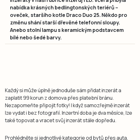
nabídka krásných bedlingtonských teriérů –
oveček, staršího kotle Draco Duo 25. Někdo pro
změnu shání starší dřevěné telefonní sloupy.
Anebo stolní lampu s keramickým podstavcem
bílé nebo šedé barvy.
Každý si může úplně jednoduše sám přidat inzerát a
zaplatit 99 korun z domova přes platební bránu.
Nezapomeňte připojit fotky! I když samozřejmě inzerát
lze vydat i bez fotografií. Inzertní doba je dva měsíce, lze
také topovat a vracet svůj inzerát stále dopředu.
Prohlédněte si jednotlivé kategorie od bytů přes auta,