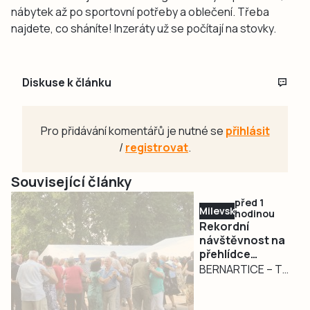
nábytek až po sportovní potřeby a oblečení. Třeba
najdete, co sháníte! Inzeráty už se počítají na stovky.
Diskuse k článku
Pro přidávání komentářů je nutné se
přihlásit
/
registrovat
.
Související články
před 1
Milevsko
hodinou
Rekordní
návštěvnost na
přehlídce
dechovek v
BERNARTICE – To
Bernarticích. Na
organizátoři
Český rozhlas
bernartické
jsou lidé