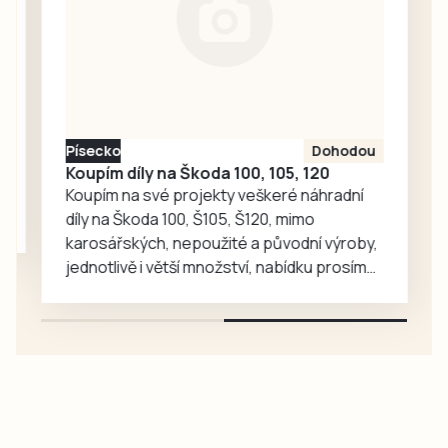
zmizela návštěvní
kniha, do níž po
celý den
zapisovali své
vzkazy a kresby
účastníci pochodu
Písecko
Dohodou
i…
Koupím díly na Škoda 100, 105, 120
Koupím na své projekty veškeré náhradní
díly na Škoda 100, Š105, Š120, mimo
karosářských, nepoužité a původní výroby,
jednotlivě i větší množství, nabídku prosím
pouze na e-mail: svorpi@seznam.cz.