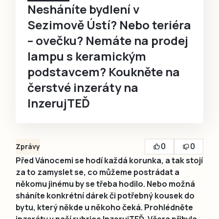
Nesháníte bydlení v
Sezimově Ústí? Nebo teriéra
– ovečku? Nemáte na prodej
lampu s keramickým
podstavcem? Koukněte na
čerstvé inzeráty na
InzerujTEĎ
0
0
Zprávy
Před Vánocemi se hodí každá korunka, a tak stojí
za to zamyslet se, co můžeme postrádat a
někomu jinému by se třeba hodilo. Nebo možná
sháníte konkrétní dárek či potřebný kousek do
bytu, který někde u někoho čeká. Prohlédněte
inzeráty v naší rubrice InzerujTEĎ. Včera přibyla