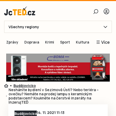
Všechny regiony
E-mail
Více
Zprávy
Doprava
Krimi
Sport
Kultura
Heslo
Blogy
Obnovit heslo
Inspirace
Čtenáři píší
Přihlásit se
Speciální přílohy
Budějovicko
Přihlásit se přes Facebook
Inzerce
Nesháníte bydlení v Sezimově Ústí? Nebo teriéra –
ovečku? Nemáte na prodej lampu s keramickým
Ještě nemám účet, chci se
Registrovat
podstavcem? Koukněte na čerstvé inzeráty na
InzerujTEĎ
14. 11. 2021 11:13
Budějovicko