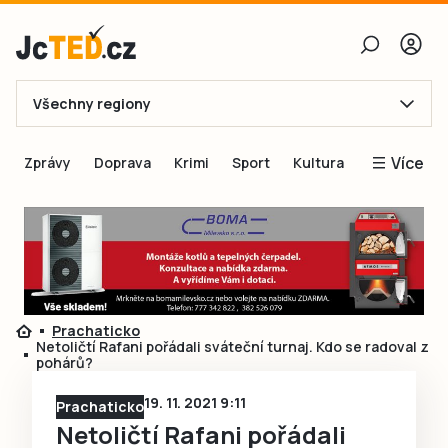
Všechny regiony
E-mail
Více
Zprávy
Doprava
Krimi
Sport
Kultura
Heslo
Blogy
Obnovit heslo
Inspirace
Čtenáři píší
Přihlásit se
Speciální přílohy
Prachaticko
Přihlásit se přes Facebook
Inzerce
Netoličtí Rafani pořádali sváteční turnaj. Kdo se radoval z
pohárů?
Ještě nemám účet, chci se
Registrovat
19. 11. 2021 9:11
Prachaticko
Netoličtí Rafani pořádali