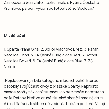
Zaslouženě brali zlato, hezké finále s Rytíři z Českého
Krumlova, parádní výkon i od fotbalistů ze Sedlece.“
Mladší žáci:
1. Sparta Praha Girls, 2. Sokoli Vlachovo Březí, 3. Rafani
Netolice Ohaři, 4. FA České Budějovice Red, 5. Rafani
Netolice Boxeři, 6. FA České Budějovice Blue, 7. ZŠ
Netolice.
„Nejsledovanější byla kategorie mladších žáků, kterou
ozdobily svojí účastí dívky z pražské Sparty. Naprosto
hladce prošly základní skupinou a v semifinále narazily na
naše Rafany, kteří ve druhé skupině skončili smolně druzí.
A i teď Rafani ztratili těsné vedení a holkám podlehli. V boji