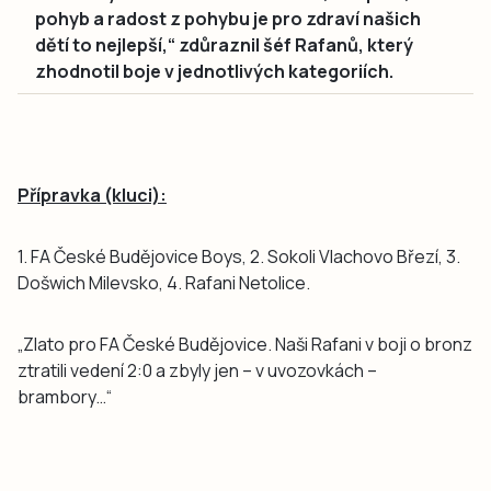
pohyb a radost z pohybu je pro zdraví našich
dětí to nejlepší,“ zdůraznil šéf Rafanů, který
zhodnotil boje v jednotlivých kategoriích.
Přípravka (kluci):
1. FA České Budějovice Boys, 2. Sokoli Vlachovo Březí, 3.
Došwich Milevsko, 4. Rafani Netolice.
„Zlato pro FA České Budějovice. Naši Rafani v boji o bronz
ztratili vedení 2:0 a zbyly jen – v uvozovkách –
brambory…“