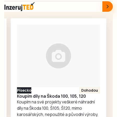
proti…
srpnový víkend
utvořené druhé
celostátní turnaj
české ligy.
dospělých
Jihočeši do třetí
kategorie C v
ligy vstoupili
Bažantnici. Do
výborně, pražskou
singla šel jako
Admiru…
nejvýše nasazený
Jiří Kubeš z
Lokomotivy Zdice
(1995) a došel až
do finále, kam
vstupoval jako
favorit proti
čtyřce turnaje
Písecko
Dohodou
Tomáši Vencovi z
Koupím díly na Škoda 100, 105, 120
LTC Humpolec….
Koupím na své projekty veškeré náhradní
díly na Škoda 100, Š105, Š120, mimo
karosářských, nepoužité a původní výroby,