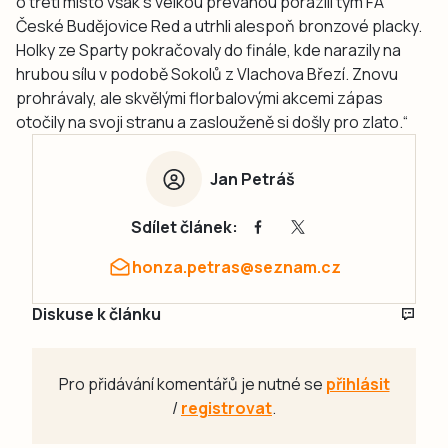
o třetí místo však s velkou převahou porazili tým FA
České Budějovice Red a utrhli alespoň bronzové placky.
Holky ze Sparty pokračovaly do finále, kde narazily na
hrubou sílu v podobě Sokolů z Vlachova Březí. Znovu
prohrávaly, ale skvělými florbalovými akcemi zápas
otočily na svoji stranu a zaslouženě si došly pro zlato.“
Jan Petráš
Sdílet článek:
honza.petras@seznam.cz
Diskuse k článku
Pro přidávání komentářů je nutné se
přihlásit
/
registrovat
.