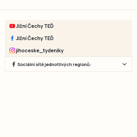
Jižní Čechy TEĎ
Jižní Čechy TEĎ
jihoceske_tydeniky
Sociální sítě jednotlivých regionů:
Jakékoliv užití obsahu, včetně převzetí článků, je bez souhlasu
společnosti Jihočeské týdeníky s.r.o. zakázáno. Souhlas lze
získat na e-mailu:
neumann@jihocesketydeniky.cz
.
2026 © Copyright Jihočeské týdeníky s.r.o.
Pravidla vkládání Inzerátů a zpracování osobních
údajů
Pravidla vkládání příspěvků