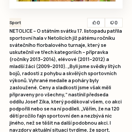
0
0
Sport
NETOLICE – O státním svátku 17. listopadu patřila
sportovní hala v Netolicích již pátému ročníku
svátečního florbalového turnaje, který se
uskutečnil ve třech kategoriích – přípravka
(ročníky 2013–2014), elévové (2011–2012) a
mladší žáci (2009–2010). „Byli jsme svědky lítých
bojů, radosti z pohybu a skvělých sportovních
výkonů. Vyhrané medaile a poháry byly
zasloužené. Ceny a sladkosti jsme však měli
připraveny pro všechny,“ nastínil předseda
oddílu Josef Zíka, který poděkoval všem, co akci
podpořili nebo se na ní podíleli. „Věřím, že na 120
dětí prožilo fajn sportovní den a nezbývá nic
jiného, než se těšit na další podobnou akci. I
navzdory aktuální situaci tvrdíme, že sport,