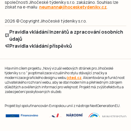
společnosti Jihočeské týdeníky s.r.o. zakázáno. Souhlas lze
získat na e-mailu:
neumann@jihocesketydeniky.cz
.
2026 © Copyright Jihočeské týdeníky s.r.o.
Pravidla vkládání Inzerátů a zpracování osobních
údajů
Pravidla vkládání příspěvků
Hlavním cílem projektu „Nový vizuál webových stránek pro Jihočeské
týdeníky s.r.o." je optimalizace vizuálního stylu stávající značky a
modernizace grafického designu webu
jcted.cz
. Akcentována je funkčnost
uživatelského rozhraní webu, aby se stal moderním a přehledným zdrojem
důležitých a ověřených informací pro veřejnost. Projekt má zvýšit efektivitu a
zabezpečení poskytovaných služeb.
Projekt byl spolufinancován Evropskou unií z nástroje NextGenerationEU.