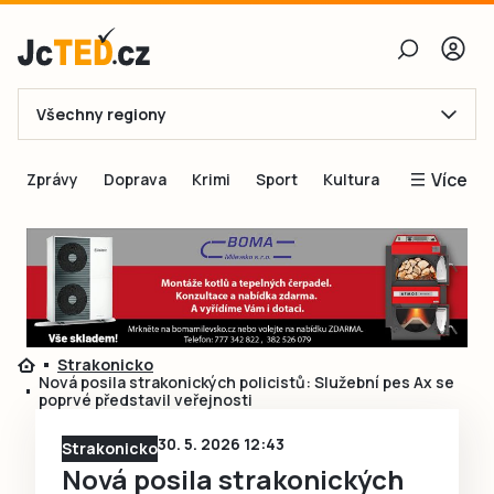
Všechny regiony
E-mail
Více
Zprávy
Doprava
Krimi
Sport
Kultura
Heslo
Blogy
Obnovit heslo
Inspirace
Čtenáři píší
Přihlásit se
Speciální přílohy
Strakonicko
Přihlásit se přes Facebook
Inzerce
Nová posila strakonických policistů: Služební pes Ax se
poprvé představil veřejnosti
Ještě nemám účet, chci se
Registrovat
30. 5. 2026 12:43
Strakonicko
Nová posila strakonických