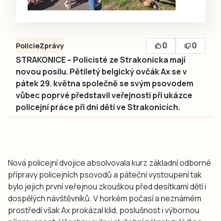
0
0
Policie
Zprávy
STRAKONICE – Policisté ze Strakonicka mají
novou posilu. Pětiletý belgický ovčák Ax se v
pátek 29. května společně se svým psovodem
vůbec poprvé představil veřejnosti při ukázce
policejní práce při dni dětí ve Strakonicích.
Nová policejní dvojice absolvovala kurz základní odborné
přípravy policejních psovodů a páteční vystoupení tak
bylo jejich první veřejnou zkouškou před desítkami dětí i
dospělých návštěvníků. V horkém počasí a neznámém
prostředí však Ax prokázal klid, poslušnost i výbornou