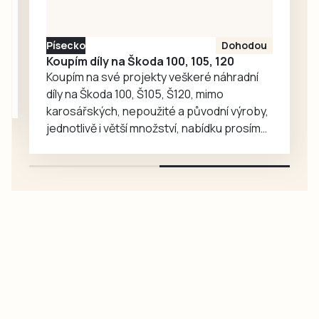
Písecko
Dohodou
Koupím díly na Škoda 100, 105, 120
Koupím na své projekty veškeré náhradní
díly na Škoda 100, Š105, Š120, mimo
karosářských, nepoužité a původní výroby,
jednotlivě i větší množství, nabídku prosím
pouze na e-mail: svorpi@seznam.cz.