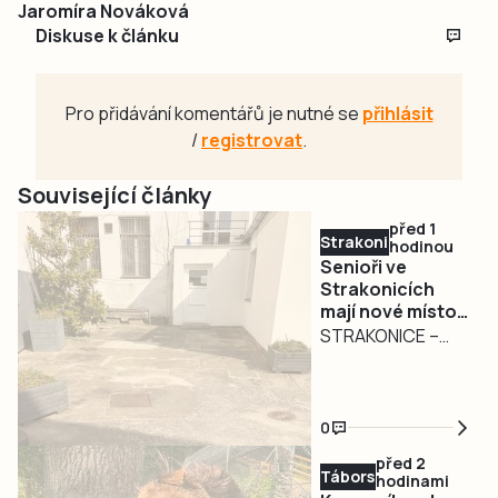
Jaromíra Nováková
Diskuse k článku
Pro přidávání komentářů je nutné se
přihlásit
/
registrovat
.
Související články
před 1
Strakonicko
hodinou
Senioři ve
Strakonicích
mají nové místo
pro setkávání.
STRAKONICE –
Město pokračuje
Zázemí pro
v modernizaci
seniory ve
infocentra
Strakonicích se
0
opět posunulo dál.
před 2
U Infocentra pro
Táborsko
hodinami
seniory prošel