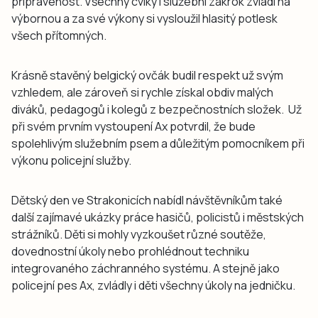
připravenost. Všechny cviky i služební zákrok zvládl na
výbornou a za své výkony si vysloužil hlasitý potlesk
všech přítomných.
Krásně stavěný belgický ovčák budil respekt už svým
vzhledem, ale zároveň si rychle získal obdiv malých
diváků, pedagogů i kolegů z bezpečnostních složek. Už
při svém prvním vystoupení Ax potvrdil, že bude
spolehlivým služebním psem a důležitým pomocníkem při
výkonu policejní služby.
Dětský den ve Strakonicích nabídl návštěvníkům také
další zajímavé ukázky práce hasičů, policistů i městských
strážníků. Děti si mohly vyzkoušet různé soutěže,
dovednostní úkoly nebo prohlédnout techniku
integrovaného záchranného systému. A stejně jako
policejní pes Ax, zvládly i děti všechny úkoly na jedničku.