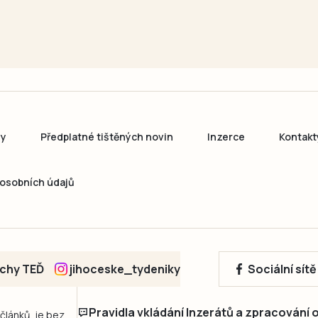
ny
Předplatné tištěných novin
Inzerce
Kontakt
osobních údajů
echy TEĎ
jihoceske_tydeniky
Sociální sít
Pravidla vkládání Inzerátů a zpracování
 článků, je bez