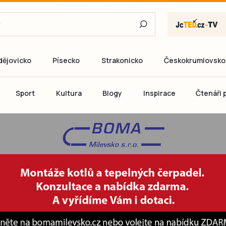
dějovicko
Písecko
Strakonicko
Českokrumlovsko
E-mail
Sport
Kultura
Blogy
Inspirace
Čtenáři p
Heslo
P
Přihlás
Ještě nemám ú