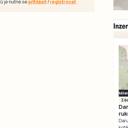
ů je nutné se
přihlásit
/
registrovat
.
Milevsko
Zdarma / za odvoz
Daruji do dobrých
rukou kotě
Daruji do dobrých rukou
kotě-kočka, odčervené,