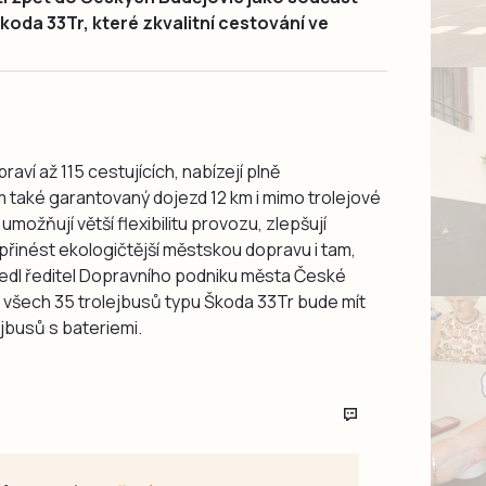
koda 33Tr, které zkvalitní cestování ve
aví až 115 cestujících, nabízejí plně
ím také garantovaný dojezd 12 km i mimo trolejové
možňují větší flexibilitu provozu, zlepšují
přinést ekologičtější městskou dopravu i tam,
uvedl ředitel Dopravního podniku města České
í všech 35 trolejbusů typu Škoda 33Tr bude mít
jbusů s bateriemi.