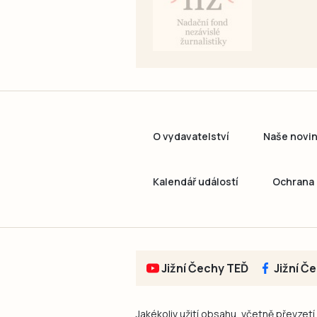
O vydavatelství
Naše novi
Kalendář událostí
Ochrana 
Jižní Čechy TEĎ
Jižní Č
Jakékoliv užití obsahu, včetně převzetí