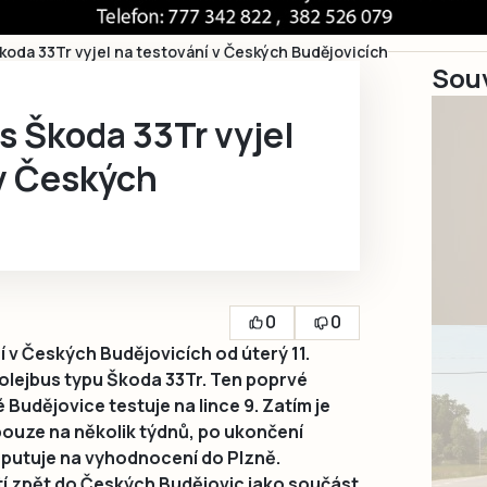
koda 33Tr vyjel na testování v Českých Budějovicích
Souv
s Škoda 33Tr vyjel
 v Českých
0
0
 v Českých Budějovicích od úterý 11.
olejbus typu Škoda 33Tr. Ten poprvé
Budějovice testuje na lince 9. Zatím je
ouze na několik týdnů, po ukončení
putuje na vyhodnocení do Plzně.
átí zpět do Českých Budějovic jako součást