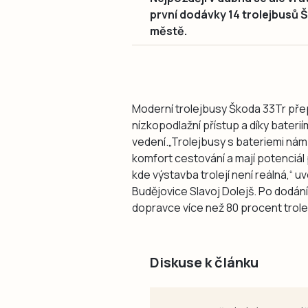
první dodávky 14 trolejbusů Š
městě.
Moderní trolejbusy Škoda 33Tr přepr
nízkopodlažní přístup a díky bateri
vedení.„Trolejbusy s bateriemi nám u
komfort cestování a mají potenciál 
kde výstavba trolejí není reálná,“ 
Budějovice Slavoj Dolejš. Po dodán
dopravce více než 80 procent trole
Diskuse k článku