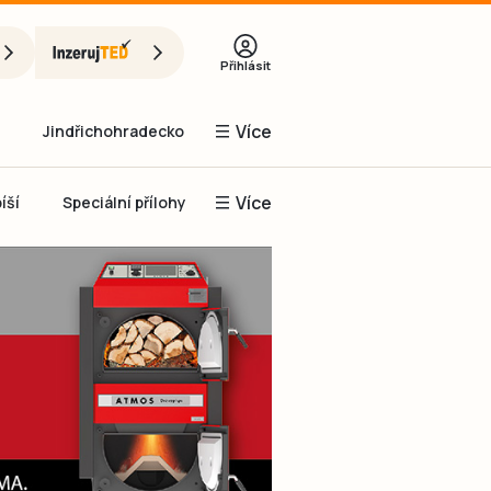
Přihlásit
Více
Jindřichohradecko
Více
íší
Speciální přílohy
Prachaticko
Inzerce
Obnovit heslo
řihlásit se
it se přes Facebook
čet, chci se
Registrovat