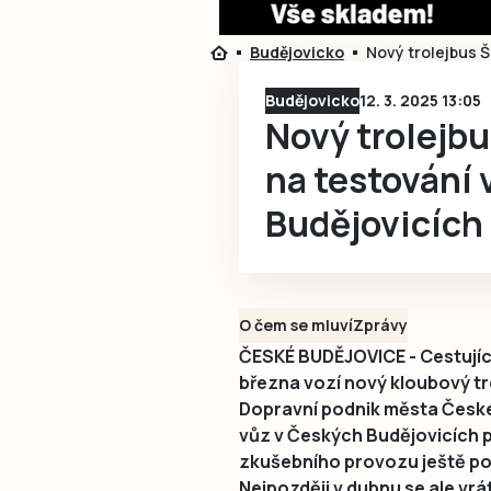
Budějovicko
Nový trolejbus Š
Budějovicko
12. 3. 2025 13:05
Nový trolejbu
na testování
Budějovicích
O čem se mluví
Zprávy
ČESKÉ BUDĚJOVICE - Cestující
března vozí nový kloubový tr
Dopravní podnik města České 
vůz v Českých Budějovicích p
zkušebního provozu ještě po
Nejpozději v dubnu se ale vr