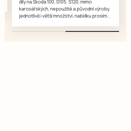
díly na Škoda 100, Š105, Š120, mimo
karosářských, nepoužité a původní výroby,
jednotlivě i větší množství, nabídku prosím
pouze na e-mail: svorpi@seznam.cz.