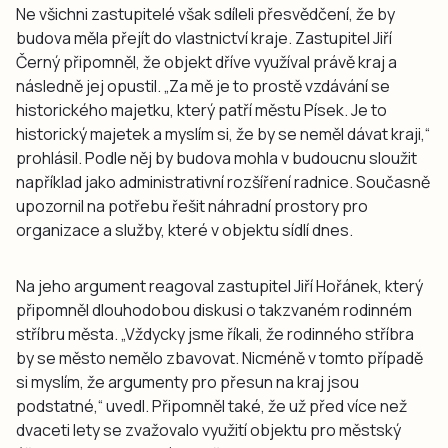
Ne všichni zastupitelé však sdíleli přesvědčení, že by
budova měla přejít do vlastnictví kraje. Zastupitel Jiří
Černý připomněl, že objekt dříve využíval právě kraj a
následně jej opustil. „Za mě je to prostě vzdávání se
historického majetku, který patří městu Písek. Je to
historický majetek a myslím si, že by se neměl dávat kraji,“
prohlásil. Podle něj by budova mohla v budoucnu sloužit
například jako administrativní rozšíření radnice. Současně
upozornil na potřebu řešit náhradní prostory pro
organizace a služby, které v objektu sídlí dnes.
Na jeho argument reagoval zastupitel Jiří Hořánek, který
připomněl dlouhodobou diskusi o takzvaném rodinném
stříbru města. „Vždycky jsme říkali, že rodinného stříbra
by se město nemělo zbavovat. Nicméně v tomto případě
si myslím, že argumenty pro přesun na kraj jsou
podstatné,“ uvedl. Připomněl také, že už před více než
dvaceti lety se zvažovalo využití objektu pro městský