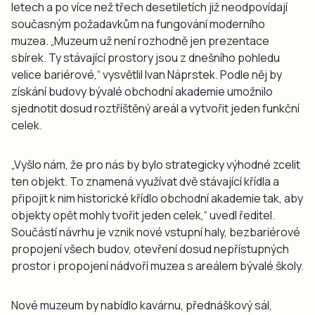
letech a po více než třech desetiletích již neodpovídají
současným požadavkům na fungování moderního
muzea. „Muzeum už není rozhodně jen prezentace
sbírek. Ty stávající prostory jsou z dnešního pohledu
velice bariérové,“ vysvětlil Ivan Náprstek. Podle něj by
získání budovy bývalé obchodní akademie umožnilo
sjednotit dosud roztříštěný areál a vytvořit jeden funkční
celek.
„Vyšlo nám, že pro nás by bylo strategicky výhodné zcelit
ten objekt. To znamená využívat dvě stávající křídla a
připojit k nim historické křídlo obchodní akademie tak, aby
objekty opět mohly tvořit jeden celek,“ uvedl ředitel.
Součástí návrhu je vznik nové vstupní haly, bezbariérové
propojení všech budov, otevření dosud nepřístupných
prostor i propojení nádvoří muzea s areálem bývalé školy.
Nové muzeum by nabídlo kavárnu, přednáškový sál,