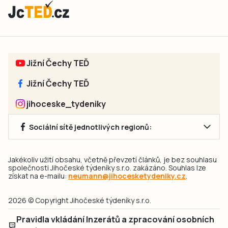
Jižní Čechy TEĎ
Jižní Čechy TEĎ
jihoceske_tydeniky
Sociální sítě jednotlivých regionů:
Jakékoliv užití obsahu, včetně převzetí článků, je bez souhlasu
společnosti Jihočeské týdeníky s.r.o. zakázáno. Souhlas lze
získat na e-mailu:
neumann@jihocesketydeniky.cz
.
2026 © Copyright Jihočeské týdeníky s.r.o.
Pravidla vkládání Inzerátů a zpracování osobních