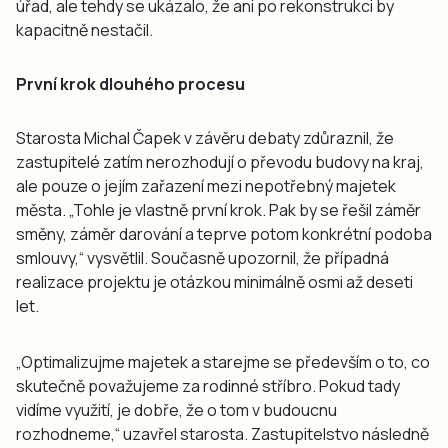
úřad, ale tehdy se ukázalo, že ani po rekonstrukci by
kapacitně nestačil.
První krok dlouhého procesu
Starosta Michal Čapek v závěru debaty zdůraznil, že
zastupitelé zatím nerozhodují o převodu budovy na kraj,
ale pouze o jejím zařazení mezi nepotřebný majetek
města. „Tohle je vlastně první krok. Pak by se řešil záměr
směny, záměr darování a teprve potom konkrétní podoba
smlouvy,“ vysvětlil. Současně upozornil, že případná
realizace projektu je otázkou minimálně osmi až deseti
let.
„Optimalizujme majetek a starejme se především o to, co
skutečně považujeme za rodinné stříbro. Pokud tady
vidíme využití, je dobře, že o tom v budoucnu
rozhodneme,“ uzavřel starosta. Zastupitelstvo následně