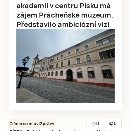
akademii v centru Písku má
zájem Prácheňské muzeum.
Představilo ambiciózní vizi
0
0
O čem se mluví
Zprávy