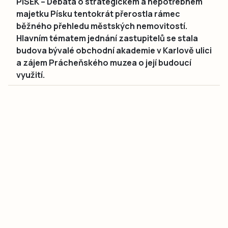
PÍSEK – Debata o strategickém a nepotřebném
majetku Písku tentokrát přerostla rámec
běžného přehledu městských nemovitostí.
Hlavním tématem jednání zastupitelů se stala
budova bývalé obchodní akademie v Karlově ulici
a zájem Prácheňského muzea o její budoucí
využití.