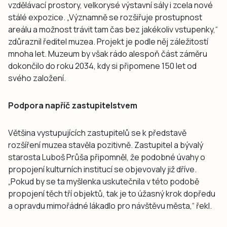
vzdělávací prostory, velkorysé výstavní sály i zcela nové
stálé expozice. „Významně se rozšiřuje prostupnost
areálu a možnost trávit tam čas bez jakékoliv vstupenky,“
zdůraznil ředitel muzea. Projekt je podle něj záležitostí
mnoha let. Muzeum by však rádo alespoň část záměru
dokončilo do roku 2034, kdy si připomene 150 let od
svého založení.
Podpora napříč zastupitelstvem
Většina vystupujících zastupitelů se k představě
rozšíření muzea stavěla pozitivně. Zastupitel a bývalý
starosta Luboš Průša připomněl, že podobné úvahy o
propojení kulturních institucí se objevovaly již dříve.
„Pokud by se ta myšlenka uskutečnila v této podobě
propojení těch tří objektů, tak je to úžasný krok dopředu
a opravdu mimořádné lákadlo pro návštěvu města,“ řekl.