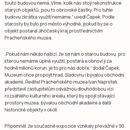
touto budovou nemá. Víme, kolik nás stojí rekonstrukce
starých objektů, jsou to obrovské částky. Pro tuhle
budovu zkrátka využití nemáme,“ uvedl Čapek. Podle
starosty by bylo pro město výhodné, pokud by se o
objekt postaral Jihočeský kraj prostřednictvím
Prácheňského muzea.
„Pokud nám někdo nabízí, že se nám o starou budovu, pro
kterou nemáme úplně využití, postará a obnoví ji za
hodně milionů korun, je to pro nás dobře,“ dodal Čapek.
Muzeum chce propojit hrad, Sladovnu i bývalou obchodní
akademii. Ředitel Prácheňského muzea Ivan Náprstek
představil zastupitelům odvážnou dlouhodobou vizi
rozsáhlého kulturního areálu, který by spojil stávající
prostory muzea, bývalou obchodní akademii a další
historické objekty v okolí.
Připomněl, že současné expozice vznikaly převážně v 90.