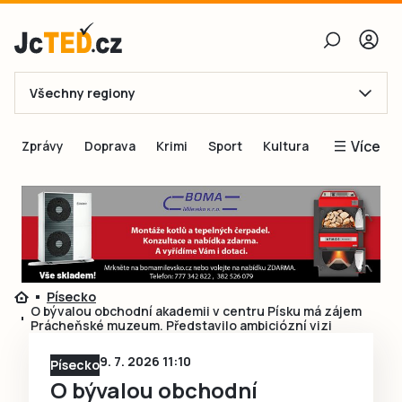
Všechny regiony
E-mail
Více
Zprávy
Doprava
Krimi
Sport
Kultura
Heslo
Blogy
Obnovit heslo
Inspirace
Čtenáři píší
Přihlásit se
Speciální přílohy
Písecko
Přihlásit se přes Facebook
Inzerce
O bývalou obchodní akademii v centru Písku má zájem
Prácheňské muzeum. Představilo ambiciózní vizi
Ještě nemám účet, chci se
Registrovat
9. 7. 2026 11:10
Písecko
O bývalou obchodní