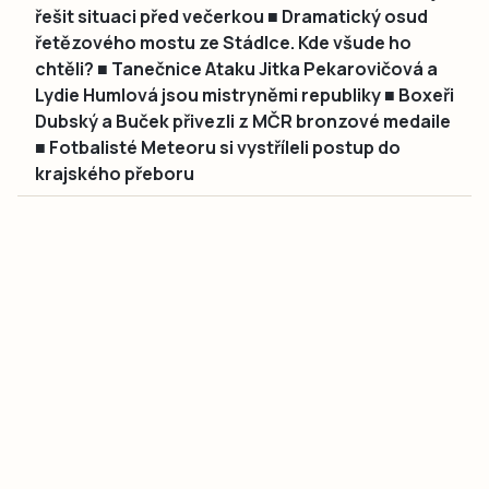
řešit situaci před večerkou ■ Dramatický osud
řetězového mostu ze Stádlce. Kde všude ho
chtěli? ■ Tanečnice Ataku Jitka Pekarovičová a
Lydie Humlová jsou mistryněmi republiky ■ Boxeři
Dubský a Buček přivezli z MČR bronzové medaile
■ Fotbalisté Meteoru si vystříleli postup do
krajského přeboru