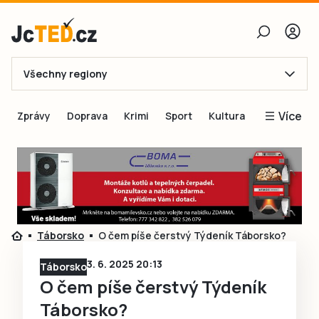
Všechny regiony
E-mail
Více
Zprávy
Doprava
Krimi
Sport
Kultura
Heslo
Blogy
Obnovit heslo
Inspirace
Čtenáři píší
Přihlásit se
Speciální přílohy
Táborsko
O čem píše čerstvý Týdeník Táborsko?
Přihlásit se přes Facebook
Inzerce
3. 6. 2025 20:13
Táborsko
Ještě nemám účet, chci se
Registrovat
O čem píše čerstvý Týdeník
Táborsko?