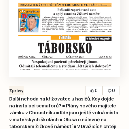
0
0
Zprávy
Další nehoda na křižovatce u hasičů. Kdy dojde
na instalaci semaforů? ■ Plány nového majitele
zámku v Choustníku ■ Kde jsou ještě volná místa
v mateřských školách ■ Glosa o nálevně na
táborském Žižkově náměstí ■ V Dražicích chtějí