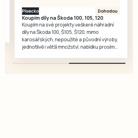
Písecko
Dohodou
Koupím díly na Škoda 100, 105, 120
Koupím na své projekty veškeré náhradní
díly na Škoda 100, Š105, Š120, mimo
karosářských, nepoužité a původní výroby,
jednotlivě i větší množství, nabídku prosím
pouze na e-mail: svorpi@seznam.cz.