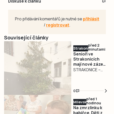
Diskuse k článku
Pro přidávání komentářů je nutné se
přihlásit
/
registrovat
.
Související články
před 2
Strakonicko
minutami
Senioři ve
Strakonicích
mají nové zázemí
pro setkávání.
STRAKONICE –
Město pokračuje
Město pokračuje v
v modernizaci
postupném
infocentra pro
zkvalitňování
seniory
0
zázemí pro své
před 1
seniory. Nově
Milevsko
hodinou
zrekonstruovaný
Na zmrzlinku k
dvorek u
babičce. Děti z