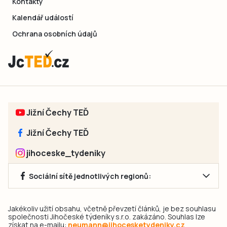
Kontakty
Kalendář událostí
Ochrana osobních údajů
Jižní Čechy TEĎ
Jižní Čechy TEĎ
jihoceske_tydeniky
Sociální sítě jednotlivých regionů:
Jakékoliv užití obsahu, včetně převzetí článků, je bez souhlasu
společnosti Jihočeské týdeníky s.r.o. zakázáno. Souhlas lze
získat na e-mailu:
neumann@jihocesketydeniky.cz
.