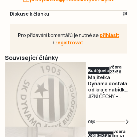
Diskuse k článku
Pro přidávání komentářů je nutné se
přihlásit
/
registrovat
.
Související články
včera
Budějovicko
23:56
Majitelka
Dynama dostala
od kraje nabídku
na odkup akcií za
JIŽNÍ ČECHY –
32,55 milionu
Jihočeský kraj ve
středu 5. srpna
předložil majitelce
0
SK Dynamo České
včera
Budějovice
Českokrumlovsko
18:41