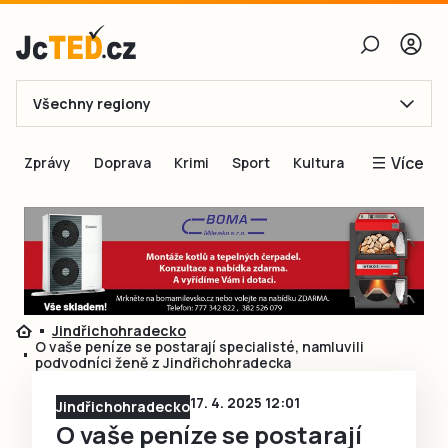
Všechny regiony
E-mail
Více
Zprávy
Doprava
Krimi
Sport
Kultura
Heslo
Blogy
Obnovit heslo
Inspirace
Čtenáři píší
Přihlásit se
Speciální přílohy
Jindřichohradecko
Přihlásit se přes Facebook
Inzerce
O vaše peníze se postarají specialisté, namluvili
podvodníci ženě z Jindřichohradecka
Ještě nemám účet, chci se
Registrovat
17. 4. 2025 12:01
Jindřichohradecko
O vaše peníze se postarají