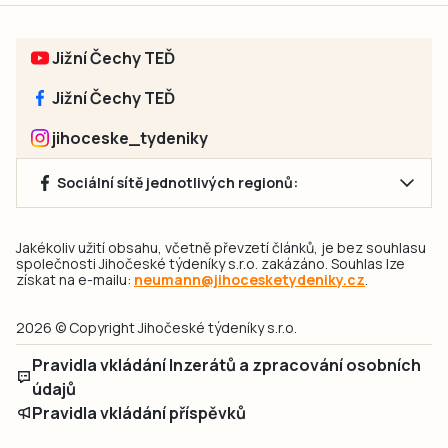
Jižní Čechy TEĎ
Jižní Čechy TEĎ
jihoceske_tydeniky
Sociální sítě jednotlivých regionů:
Jakékoliv užití obsahu, včetně převzetí článků, je bez souhlasu
společnosti Jihočeské týdeníky s.r.o. zakázáno. Souhlas lze
získat na e-mailu:
neumann@jihocesketydeniky.cz
.
2026 © Copyright Jihočeské týdeníky s.r.o.
Pravidla vkládání Inzerátů a zpracování osobních
údajů
Pravidla vkládání příspěvků