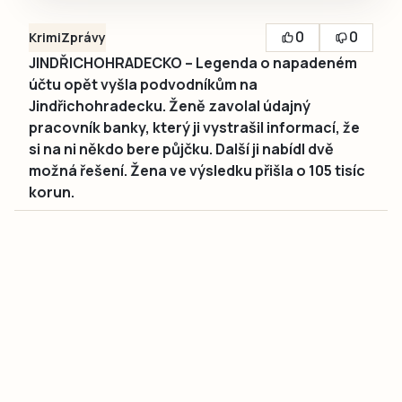
0
0
Krimi
Zprávy
JINDŘICHOHRADECKO – Legenda o napadeném
účtu opět vyšla podvodníkům na
Jindřichohradecku. Ženě zavolal údajný
pracovník banky, který ji vystrašil informací, že
si na ni někdo bere půjčku. Další ji nabídl dvě
možná řešení. Žena ve výsledku přišla o 105 tisíc
korun.