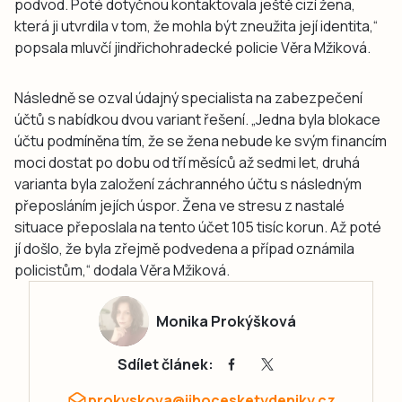
podvod. Poté dotyčnou kontaktovala ještě cizí žena,
která ji utvrdila v tom, že mohla být zneužita její identita,“
popsala mluvčí jindřichohradecké policie Věra Mžiková.
Následně se ozval údajný specialista na zabezpečení
účtů s nabídkou dvou variant řešení. „Jedna byla blokace
účtu podmíněna tím, že se žena nebude ke svým financím
moci dostat po dobu od tří měsíců až sedmi let, druhá
varianta byla založení záchranného účtu s následným
přeposláním jejích úspor. Žena ve stresu z nastalé
situace přeposlala na tento účet 105 tisíc korun. Až poté
jí došlo, že byla zřejmě podvedena a případ oznámila
policistům,“ dodala Věra Mžiková.
Monika Prokýšková
Sdílet článek:
prokyskova@jihocesketydeniky.cz