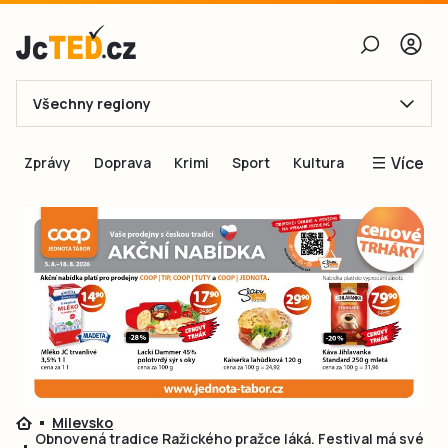
Všechny regiony
E-mail
Více
Zprávy
Doprava
Krimi
Sport
Kultura
Heslo
Blogy
Obnovit heslo
Inspirace
Čtenáři píší
Přihlásit se
Speciální přílohy
Přihlásit se přes Facebook
Inzerce
Ještě nemám účet, chci se
Registrovat
Milevsko
Obnovená tradice Ražického pražce láká. Festival má své