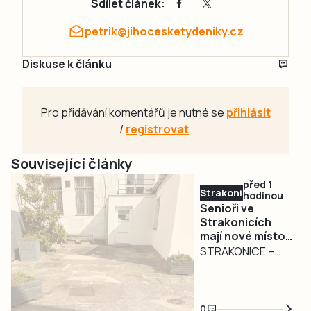
Sdílet článek:
petrik@jihocesketydeniky.cz
Diskuse k článku
Pro přidávání komentářů je nutné se
přihlásit
/
registrovat
.
Související články
před 1
Strakonicko
hodinou
Senioři ve
Strakonicích
mají nové místo
pro setkávání.
STRAKONICE –
Město pokračuje
Zázemí pro
v modernizaci
seniory ve
infocentra
Strakonicích se
0