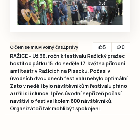
(15)
5
0
O čem se mluví
Volný čas
Zprávy
RAŽICE – Už 38. ročník festivalu Ražický pražec
hostil od pátku 15. do neděle 17. května přírodní
amfiteátr v Ražicích na Písecku. Počasí v
úvodních dvou dnech festivalu nebylo optimální.
Zato v neděli bylo návštěvníkům festivalu přáno
a užili si i slunce. I přes úvodní nepřízeň počasí
navštívilo festival kolem 600 návštěvníků.
Organizátoři tak mohli být spokojeni.