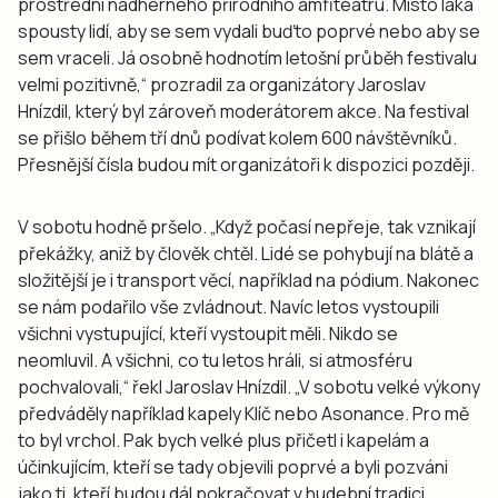
prostřední nádherného přírodního amfiteátru. Místo láká
spousty lidí, aby se sem vydali buďto poprvé nebo aby se
sem vraceli. Já osobně hodnotím letošní průběh festivalu
velmi pozitivně,“ prozradil za organizátory Jaroslav
Hnízdil, který byl zároveň moderátorem akce. Na festival
se přišlo během tří dnů podívat kolem 600 návštěvníků.
Přesnější čísla budou mít organizátoři k dispozici později.
V sobotu hodně pršelo. „Když počasí nepřeje, tak vznikají
překážky, aniž by člověk chtěl. Lidé se pohybují na blátě a
složitější je i transport věcí, například na pódium. Nakonec
se nám podařilo vše zvládnout. Navíc letos vystoupili
všichni vystupující, kteří vystoupit měli. Nikdo se
neomluvil. A všichni, co tu letos hráli, si atmosféru
pochvalovali,“ řekl Jaroslav Hnízdil. „V sobotu velké výkony
předváděly například kapely Klíč nebo Asonance. Pro mě
to byl vrchol. Pak bych velké plus přičetl i kapelám a
účinkujícím, kteří se tady objevili poprvé a byli pozváni
jako ti, kteří budou dál pokračovat v hudební tradici.