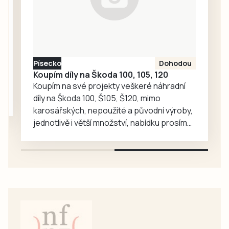
koncertů a poutí v
regionu.
Písecko
Dohodou
Koupím díly na Škoda 100, 105, 120
Koupím na své projekty veškeré náhradní
díly na Škoda 100, Š105, Š120, mimo
karosářských, nepoužité a původní výroby,
jednotlivě i větší množství, nabídku prosím
pouze na e-mail: svorpi@seznam.cz.