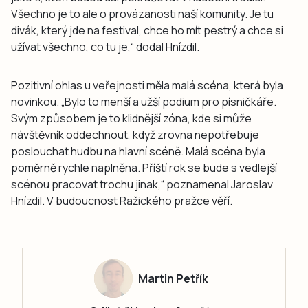
Všechno je to ale o provázanosti naší komunity. Je tu
divák, který jde na festival, chce ho mít pestrý a chce si
užívat všechno, co tu je,“ dodal Hnízdil.
Pozitivní ohlas u veřejnosti měla malá scéna, která byla
novinkou. „Bylo to menší a užší podium pro písničkáře.
Svým způsobem je to klidnější zóna, kde si může
návštěvník oddechnout, když zrovna nepotřebuje
poslouchat hudbu na hlavní scéně. Malá scéna byla
poměrně rychle naplněna. Příští rok se bude s vedlejší
scénou pracovat trochu jinak,“ poznamenal Jaroslav
Hnízdil. V budoucnost Ražického pražce věří.
Martin Petřík