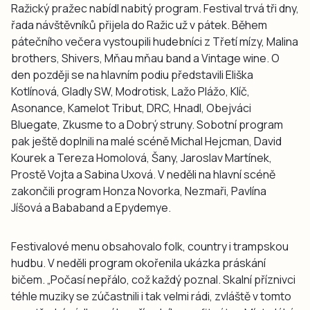
Ražický pražec nabídl nabitý program. Festival trvá tři dny,
řada návštěvníků přijela do Ražic už v pátek. Během
pátečního večera vystoupili hudebníci z Třetí mízy, Malina
brothers, Shivers, Mňau mňau band a Vintage wine. O
den později se na hlavním podiu představili Eliška
Kotlínová, Gladly SW, Modrotisk, Lažo Plážo, Klíč,
Asonance, Kamelot Tribut, DRC, Hnadl, Obejváci
Bluegate, Zkusme to a Dobrý struny. Sobotní program
pak ještě doplnili na malé scéně Michal Hejcman, David
Kourek a Tereza Homolová, Šany, Jaroslav Martínek,
Prostě Vojta a Sabina Uxová. V neděli na hlavní scéně
zakončili program Honza Novorka, Nezmaři, Pavlína
Jíšová a Bababand a Epydemye.
Festivalové menu obsahovalo folk, country i trampskou
hudbu. V neděli program okořenila ukázka práskání
bičem. „Počasí nepřálo, což každý poznal. Skalní příznivci
téhle muziky se zúčastnili i tak velmi rádi, zvláště v tomto