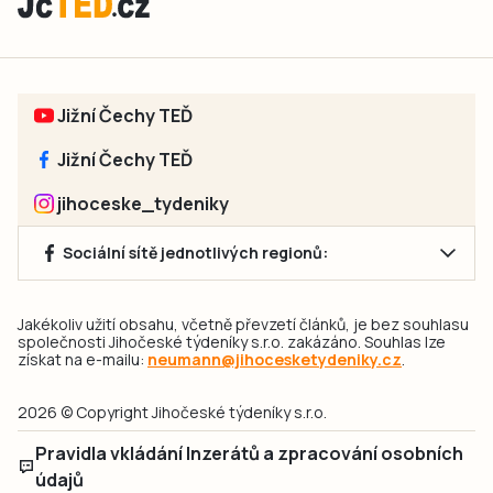
Jižní Čechy TEĎ
Jižní Čechy TEĎ
jihoceske_tydeniky
Sociální sítě jednotlivých regionů:
Jakékoliv užití obsahu, včetně převzetí článků, je bez souhlasu
společnosti Jihočeské týdeníky s.r.o. zakázáno. Souhlas lze
získat na e-mailu:
neumann@jihocesketydeniky.cz
.
2026 © Copyright Jihočeské týdeníky s.r.o.
Pravidla vkládání Inzerátů a zpracování osobních
údajů