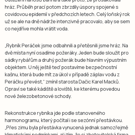
hráz. Průběh prací potom zbrzdily úspory spojené s
covidovou epidemií v předchozích letech. Celý loňský rok
už se ale na dně nádrže intenzivně pracovalo, aby se sem
co nejdříve mohla vrátit voda.
„Rybník Peráček jsme odbahnili a přetěsnili jsme hráz. Na
dvě místa nyní osadíme požeráky. Jeden bude sloužit pro
sádky rybářům a druhý požerák bude hlavním výpustním
objektem. U něj ještě teď postavíme bezpečnostní
kašnu, která bude mít za úkol v případě záplav vodu z
Peráčku převést,“ zmínil starosta Dačic Karel Macků.
Opraví se také kádiště a loviště, ke kterému povedou
nové železobetonové schody.
Rekonstrukce rybníka jde podle stanoveného
harmonogramu, který počítal i se sezónní přestávkou.
„Přes zimu byla přestávka vynucená jednak samozřejmě
klimatickými podmínkami, al i tím, že si zhotovitelská firma