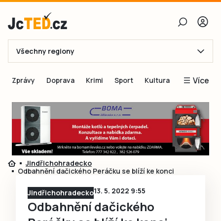
Všechny regiony
E-mail
Více
Zprávy
Doprava
Krimi
Sport
Kultura
Heslo
Blogy
Obnovit heslo
Inspirace
Čtenáři píší
Přihlásit se
Speciální přílohy
Jindřichohradecko
Přihlásit se přes Facebook
Inzerce
Odbahnění dačického Peráčku se blíží ke konci
Ještě nemám účet, chci se
Registrovat
13. 5. 2022 9:55
Jindřichohradecko
Odbahnění dačického