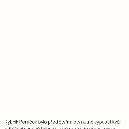
Rybník Peráček bylo před čtyřmi lety nutné vypustit kvůli
odtěžení nánosů bahna a také proto, že prosakovala