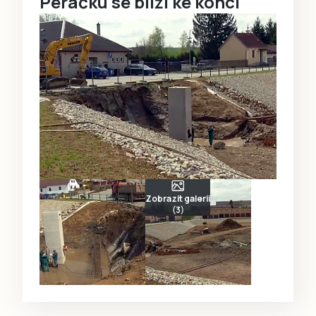
Peráčku se blíží ke konci
Zobrazit galerii
(3)