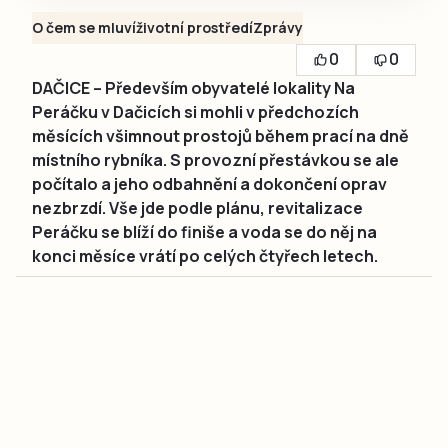
O čem se mluví
životní prostředí
Zprávy
0
0
DAČICE – Především obyvatelé lokality Na
Peráčku v Dačicích si mohli v předchozích
měsících všimnout prostojů během prací na dně
místního rybníka. S provozní přestávkou se ale
počítalo a jeho odbahnění a dokončení oprav
nezbrzdí. Vše jde podle plánu, revitalizace
Peráčku se blíží do finiše a voda se do něj na
konci měsíce vrátí po celých čtyřech letech.