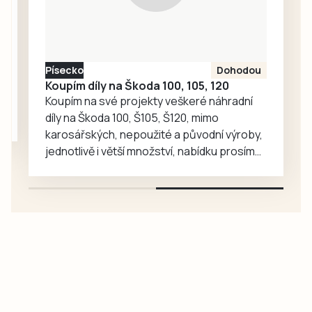
Drahonic, kteří si
nakonec odvezli
turnajové
prvenství.
Písecko
Dohodou
Koupím díly na Škoda 100, 105, 120
Koupím na své projekty veškeré náhradní
díly na Škoda 100, Š105, Š120, mimo
karosářských, nepoužité a původní výroby,
jednotlivě i větší množství, nabídku prosím
pouze na e-mail: svorpi@seznam.cz.