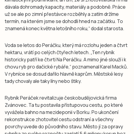
dávala dohromady kapacity, materiály a podobně. Práce
už se ale po zimní přestávce rozběhly a zatím držíme
termín, na kterém jsme se dohodli hned na začátku. To
znamená konec května letošního roku,“ dodal starosta.
Voda se letos do Peráčku, který má rozlohu jeden a čtvrt
hektaru, vrátí po celých čtyřech letech. „Ten rybník
historicky patří ke čtvrti Na Peráčku. A mimo jiné slouží i k
chovu ryb pro dačické rybáře,“ poznamenal Karel Macků.
V rybníce se dosud dařilo hlavně kaprům. Městské lesy
tady chovaly ale taky líny nebo štiky.
Rybník Peráček revitalizuje českobudějovická firma
Zvánovec. Ta tu postavila přístupovou cestu, po které
vyvážela bahno na mezideponii v Borku. Po ukončení
rekonstrukce zhotovitel cestu odstraní a všechny
povrchy uvede do původního stavu. Město jí za opravy
rybníka ze svého rozpočtu zaplatí 5,6 milionu korun bez