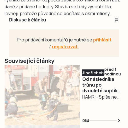
daně z přidané hodnoty. Stavba se tedy vysoutěžila
levněji, protože původně se počítalo s osmi miliony.
Diskuse k článku
Pro přidávání komentářů je nutné se
přihlásit
/
registrovat
.
Související články
před 1
Jindřichohradecko
hodinou
Od následníka
trůnu po
dvouleté soptíky.
Hasiči v Hamru
HAMR – Spíše než
oslavili 130 let
oslava výročí
místních hasičů se
sobotní událost v
0
Hamru podobala