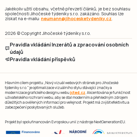
Jakékoliv užití obsahu, včetně převzetí článků, je bez souhlasu
společnosti Jihočeské týdeníky s.r.o. zakázáno. Souhlas lze
získat na e-mailu:
neumann@jihocesketydeniky.cz
.
2026 © Copyright Jihočeské týdeníky s.r.o.
Pravidla vkládání Inzerátů a zpracování osobních
údajů
Pravidla vkládání příspěvků
Hlavním cílem projektu „Nový vizuál webových stránek pro Jihočeské
týdeníky s.r.o." je optimalizace vizuálního stylu stávající značky a
modernizace grafického designu webu
jcted.cz
. Akcentována je funkčnost
uživatelského rozhraní webu, aby se stal moderním a přehledným zdrojem
důležitých a ověřených informací pro veřejnost. Projekt má zvýšit efektivitu a
zabezpečení poskytovaných služeb.
Projekt byl spolufinancován Evropskou unií z nástroje NextGenerationEU.