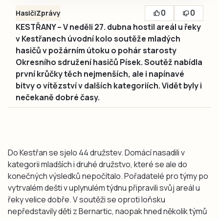
0
0
Hasiči
Zprávy
KESTŘANY – V neděli 27. dubna hostil areál u řeky
v Kestřanech úvodní kolo soutěže mladých
hasičů v požárním útoku o pohár starosty
Okresního sdružení hasičů Písek. Soutěž nabídla
první krůčky těch nejmenších, ale i napínavé
bitvy o vítězství v dalších kategoriích. Vidět byly i
nečekaně dobré časy.
Do Kestřan se sjelo 44 družstev. Domácí nasadili v
kategorii mladších i druhé družstvo, které se ale do
konečných výsledků nepočítalo. Pořadatelé pro týmy po
vytrvalém dešti v uplynulém týdnu připravili svůj areál u
řeky velice dobře. V soutěži se oproti loňsku
nepředstavily děti z Bernartic, naopak hned několik týmů