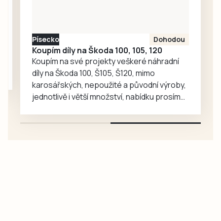
medvědy baribaly
vzrostl. Zoo se
proto rozhodla, že
Písecko
Dohodou
je zájemcům
Koupím díly na Škoda 100, 105, 120
představí
Koupím na své projekty veškeré náhradní
mnohem…
díly na Škoda 100, Š105, Š120, mimo
karosářských, nepoužité a původní výroby,
jednotlivě i větší množství, nabídku prosím
pouze na e-mail: svorpi@seznam.cz.