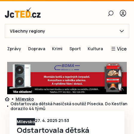
Všechny regiony
E-mail
Více
Zprávy
Doprava
Krimi
Sport
Kultura
Heslo
Blogy
Obnovit heslo
Inspirace
Čtenáři píší
Přihlásit se
Speciální přílohy
Milevsko
Přihlásit se přes Facebook
Inzerce
Odstartovala dětská hasičská soutěž Písecka. Do Kestřan
dorazilo 44 týmů
Ještě nemám účet, chci se
Registrovat
27. 4. 2025 21:53
Milevsko
Odstartovala dětská