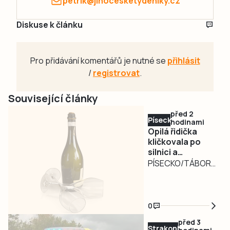
petrik@jihocesketydeniky.cz
Diskuse k článku
Pro přidávání komentářů je nutné se
přihlásit
/
registrovat
.
Související články
před 2
Písecko
hodinami
Opilá řidička
kličkovala po
silnici a
ohrožovala
PÍSECKO/TÁBORSKO
ostatní.
– Nebezpečně
Nadýchala téměř
kličkující osobní
3,3 promile
automobil
0
zaměstnal ve
před 3
středu v poledne
Strakonicko