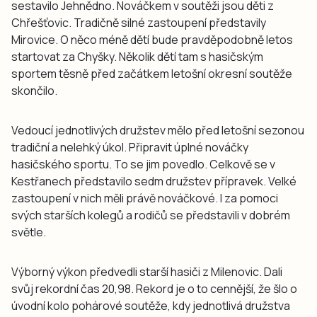
sestavilo Jehnědno. Nováčkem v soutěži jsou děti z
Chřešťovic. Tradičně silné zastoupení představily
Mirovice. O něco méně dětí bude pravděpodobně letos
startovat za Chyšky. Několik dětí tam s hasičským
sportem těsně před začátkem letošní okresní soutěže
skončilo.
Vedoucí jednotlivých družstev mělo před letošní sezonou
tradiční a nelehký úkol. Připravit úplné nováčky
hasičského sportu. To se jim povedlo. Celkově se v
Kestřanech představilo sedm družstev přípravek. Velké
zastoupení v nich měli právě nováčkové. I za pomoci
svých starších kolegů a rodičů se představili v dobrém
světle.
Výborný výkon předvedli starší hasiči z Milenovic. Dali
svůj rekordní čas 20,98. Rekord je o to cennější, že šlo o
úvodní kolo pohárové soutěže, kdy jednotlivá družstva