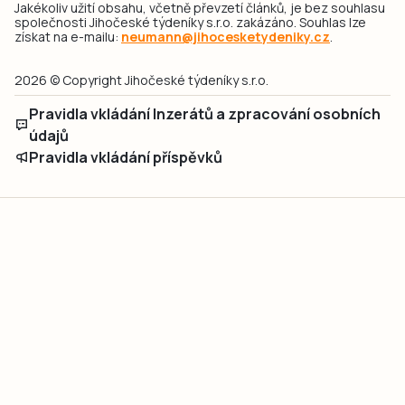
Jakékoliv užití obsahu, včetně převzetí článků, je bez souhlasu
společnosti Jihočeské týdeníky s.r.o. zakázáno. Souhlas lze
získat na e-mailu:
neumann@jihocesketydeniky.cz
.
2026 © Copyright Jihočeské týdeníky s.r.o.
Pravidla vkládání Inzerátů a zpracování osobních
údajů
Pravidla vkládání příspěvků
Hlavním cílem projektu „Nový vizuál webových stránek pro Jihočeské
týdeníky s.r.o." je optimalizace vizuálního stylu stávající značky a
modernizace grafického designu webu
jcted.cz
. Akcentována je funkčnost
uživatelského rozhraní webu, aby se stal moderním a přehledným zdrojem
důležitých a ověřených informací pro veřejnost. Projekt má zvýšit efektivitu a
zabezpečení poskytovaných služeb.
Projekt byl spolufinancován Evropskou unií z nástroje NextGenerationEU.