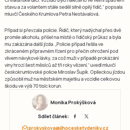
stavu a za volantem stále seděl silně opilý řidič,“ popsala
mluvčí Českého Krumlova Petra Nestávalová.
Případ si převzala policie. Řidič, který nadýchal přes dvě
promile alkoholu, přišel na místě o řidičský průkaz a byla
mu zakázána další jízda. „Policie případ řešila ve
zkráceném přípravném řízení pro přečin ohrožení pod
vlivem návykové lávky, za což muži v případě prokázání
viny hrozí šest měsíců až tři roky vězení,“ uvedl mluvčí
českokrumlovské policie Miroslav Šupík. Opileckou jízdou
způsobil muž na městském majetku a vozidle celkovou
škodu ve výši 70 tisíc korun.
Monika Prokýšková
Sdílet článek:
prokyskova@jihocesketydeniky.cz