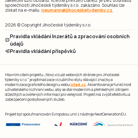
Jakékoliv užití obsahu, včetně převzetí článků, je bez souhlasu
společnosti Jihočeské týdeníky s.r.o. zakázáno. Souhlas lze
získat na e-mailu:
neumann@jihocesketydeniky.cz
.
2026 © Copyright Jihočeské týdeníky s.r.o.
Pravidla vkládání Inzerátů a zpracování osobních
údajů
Pravidla vkládání příspěvků
Hlavním cílem projektu „Nový vizuál webových stránek pro Jihočeské
týdeníky s.r.o." je optimalizace vizuálního stylu stávající značky a
modernizace grafického designu webu
jcted.cz
. Akcentována je funkčnost
uživatelského rozhraní webu, aby se stal moderním a přehledným zdrojem
důležitých a ověřených informací pro veřejnost. Projekt má zvýšit efektivitu a
zabezpečení poskytovaných služeb.
Projekt byl spolufinancován Evropskou unií z nástroje NextGenerationEU.