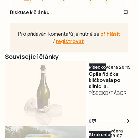
Diskuse k článku
Pro přidávání komentářů je nutné se
přihlásit
/
registrovat
.
Související články
Písecko
včera 20:19
Opilá řidička
kličkovala po
silnici a
ohrožovala
PÍSECKO/TÁBORSKO
ostatní.
– Nebezpečně
Nadýchala téměř
kličkující osobní
3,3 promile
automobil
0
zaměstnal ve
středu v poledne
včera
Strakonicko
19:07
písecké policisty.