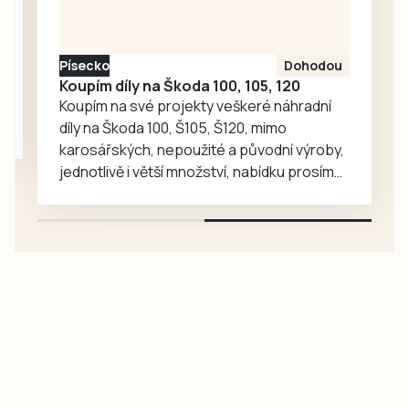
medvědy baribaly
vzrostl. Zoo se
proto rozhodla, že
Písecko
Dohodou
je zájemcům
Koupím díly na Škoda 100, 105, 120
představí
Koupím na své projekty veškeré náhradní
mnohem…
díly na Škoda 100, Š105, Š120, mimo
karosářských, nepoužité a původní výroby,
jednotlivě i větší množství, nabídku prosím
pouze na e-mail: svorpi@seznam.cz.