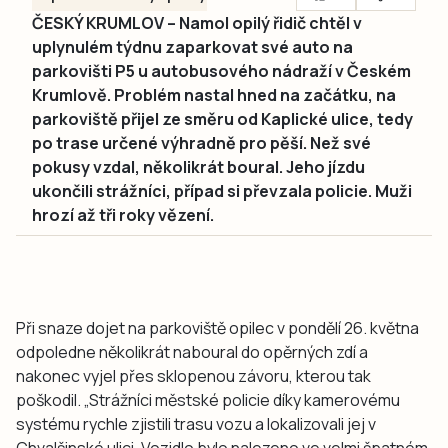
ČESKÝ KRUMLOV – Namol opilý řidič chtěl v
uplynulém týdnu zaparkovat své auto na
parkovišti P5 u autobusového nádraží v Českém
Krumlově. Problém nastal hned na začátku, na
parkoviště přijel ze směru od Kaplické ulice, tedy
po trase určené výhradně pro pěší. Než své
pokusy vzdal, několikrát boural. Jeho jízdu
ukončili strážníci, případ si převzala policie. Muži
hrozí až tři roky vězení.
Při snaze dojet na parkoviště opilec v pondělí 26. května
odpoledne několikrát naboural do opěrných zdí a
nakonec vyjel přes sklopenou závoru, kterou tak
poškodil. „Strážníci městské policie díky kamerovému
systému rychle zjistili trasu vozu a lokalizovali jej v
Chvalšinské ulici. Vozidlo bylo nalezeno ve velmi špatném