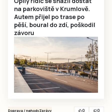
Opilý řidič se snažil dostat
na parkoviště v Krumlově.
Autem přijel po trase po
pěší, boural do zdí, poškodil
závoru
0
0
Doprava / nehody
Zprávy