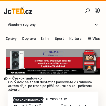
Všechny regiony
E-mail
Více
Zprávy
Doprava
Krimi
Sport
Kultura
Heslo
Blogy
Obnovit heslo
Inspirace
Čtenáři píší
Přihlásit se
Speciální přílohy
Českokrumlovsko
Přihlásit se přes Facebook
Inzerce
Opilý řidič se snažil dostat na parkoviště v Krumlově.
Autem přijel po trase po pěší, boural do zdí, poškodil
Ještě nemám účet, chci se
Registrovat
závoru
3. 6. 2025 13:12
Českokrumlovsko