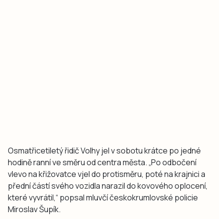
Osmatřicetiletý řidič Volhy jel v sobotu krátce po jedné
hodině ranní ve směru od centra města. „Po odbočení
vlevo na křižovatce vjel do protisměru, poté na krajnici a
přední částí svého vozidla narazil do kovového oplocení,
které vyvrátil,“ popsal mluvčí českokrumlovské policie
Miroslav Šupík.