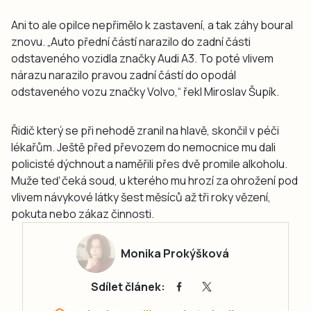
Ani to ale opilce nepřimělo k zastavení, a tak záhy boural
znovu. „Auto přední částí narazilo do zadní části
odstaveného vozidla značky Audi A3. To poté vlivem
nárazu narazilo pravou zadní částí do opodál
odstaveného vozu značky Volvo,“ řekl Miroslav Šupík.
Řidič který se při nehodě zranil na hlavě, skončil v péči
lékařům. Ještě před převozem do nemocnice mu dali
policisté dýchnout a naměřili přes dvě promile alkoholu.
Muže teď čeká soud, u kterého mu hrozí za ohrožení pod
vlivem návykové látky šest měsíců až tři roky vězení,
pokuta nebo zákaz činnosti.
Monika Prokýšková
Sdílet článek: