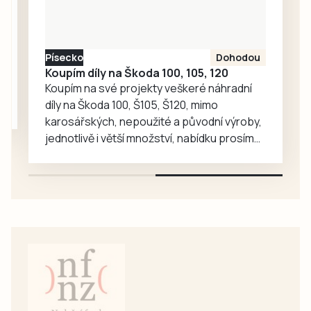
nejnovějších třech
případech
poškození přišli o
Písecko
Dohodou
více než tři miliony
Koupím díly na Škoda 100, 105, 120
korun.
Koupím na své projekty veškeré náhradní
díly na Škoda 100, Š105, Š120, mimo
karosářských, nepoužité a původní výroby,
jednotlivě i větší množství, nabídku prosím
pouze na e-mail: svorpi@seznam.cz.