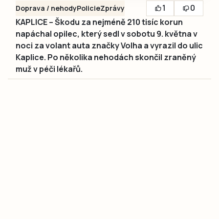
1
0
Doprava / nehody
Policie
Zprávy
KAPLICE – Škodu za nejméně 210 tisíc korun
napáchal opilec, který sedl v sobotu 9. května v
noci za volant auta značky Volha a vyrazil do ulic
Kaplice. Po několika nehodách skončil zraněný
muž v péči lékařů.