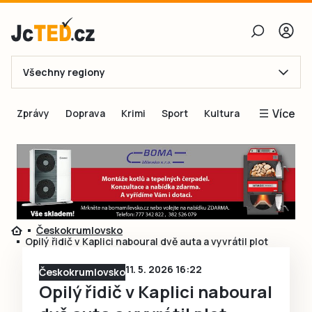
Všechny regiony
E-mail
Více
Zprávy
Doprava
Krimi
Sport
Kultura
Heslo
Blogy
Obnovit heslo
Inspirace
Čtenáři píší
Přihlásit se
Speciální přílohy
Českokrumlovsko
Přihlásit se přes Facebook
Inzerce
Opilý řidič v Kaplici naboural dvě auta a vyvrátil plot
Ještě nemám účet, chci se
Registrovat
11. 5. 2026 16:22
Českokrumlovsko
Opilý řidič v Kaplici naboural