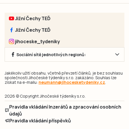
Jižní Čechy TEĎ
Jižní Čechy TEĎ
jihoceske_tydeniky
Sociální sítě jednotlivých regionů:
Jakékoliv užití obsahu, včetně převzetí článků, je bez souhlasu
společnosti Jihočeské týdeníky s.r.o. zakázáno. Souhlas lze
získat na e-mailu:
neumann@jihocesketydeniky.cz
.
2026 © Copyright Jihočeské týdeníky s.r.o.
Pravidla vkládání Inzerátů a zpracování osobních
údajů
Pravidla vkládání příspěvků