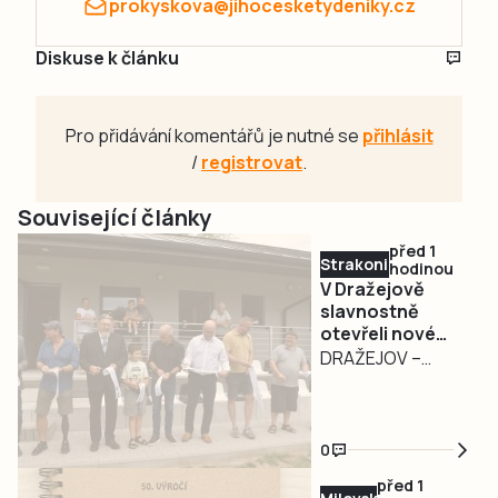
prokyskova@jihocesketydeniky.cz
Diskuse k článku
Pro přidávání komentářů je nutné se
přihlásit
/
registrovat
.
Související články
před 1
Strakonicko
hodinou
V Dražejově
slavnostně
otevřeli nové
fotbalové
DRAŽEJOV –
kabiny. Oslavy
Fotbalový areál v
pokračují i v
Dražejově se
sobotu
dočkal významné
0
modernizace. V
před 1
pátek 7. srpna byly