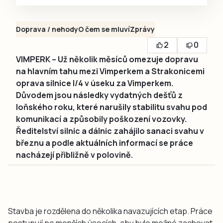
Doprava / nehody
O čem se mluví
Zprávy
2
0
VIMPERK – Už několik měsíců omezuje dopravu
na hlavním tahu mezi Vimperkem a Strakonicemi
oprava silnice I/4 v úseku za Vimperkem.
Důvodem jsou následky vydatných dešťů z
loňského roku, které narušily stabilitu svahu pod
komunikací a způsobily poškození vozovky.
Ředitelství silnic a dálnic zahájilo sanaci svahu v
březnu a podle aktuálních informací se práce
nacházejí přibližně v polovině.
Stavba je rozdělena do několika navazujících etap. Práce
postupují po menších úsecích, aby bylo možné zachovat