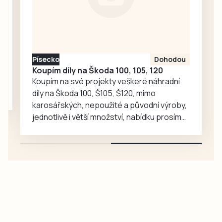
komunikace Nela
Friebová
odpověděla.
Písecko
Dohodou
Koupím díly na Škoda 100, 105, 120
Koupím na své projekty veškeré náhradní
díly na Škoda 100, Š105, Š120, mimo
karosářských, nepoužité a původní výroby,
jednotlivě i větší množství, nabídku prosím
pouze na e-mail: svorpi@seznam.cz.