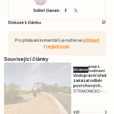
Sdílet článek:
Diskuse k článku
Pro přidávání komentářů je nutné se
přihlásit
/
registrovat
.
Související články
před 4
Strakonicko
hodinami
Vodoprávní úřad
zakázal odběr
povrchových
vod na
STRAKONICKO – V
Strakonicku
reakci na
současné
hydrologické
0