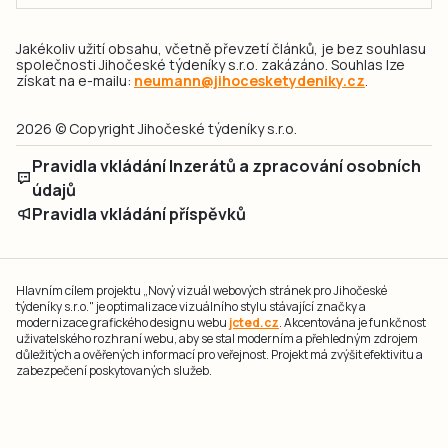
Jakékoliv užití obsahu, včetně převzetí článků, je bez souhlasu
společnosti Jihočeské týdeníky s.r.o. zakázáno. Souhlas lze
získat na e-mailu:
neumann@jihocesketydeniky.cz
.
2026 © Copyright Jihočeské týdeníky s.r.o.
Pravidla vkládání Inzerátů a zpracování osobních
údajů
Pravidla vkládání příspěvků
Hlavním cílem projektu „Nový vizuál webových stránek pro Jihočeské
týdeníky s.r.o." je optimalizace vizuálního stylu stávající značky a
modernizace grafického designu webu
jcted.cz
. Akcentována je funkčnost
uživatelského rozhraní webu, aby se stal moderním a přehledným zdrojem
důležitých a ověřených informací pro veřejnost. Projekt má zvýšit efektivitu a
zabezpečení poskytovaných služeb.
Projekt byl spolufinancován Evropskou unií z nástroje NextGenerationEU.