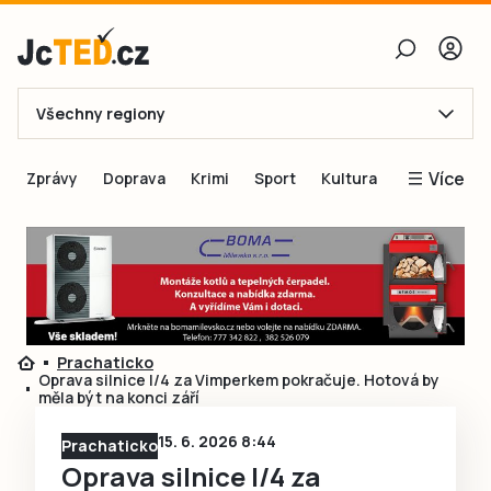
Všechny regiony
E-mail
Více
Zprávy
Doprava
Krimi
Sport
Kultura
Heslo
Blogy
Obnovit heslo
Inspirace
Čtenáři píší
Přihlásit se
Speciální přílohy
Prachaticko
Přihlásit se přes Facebook
Inzerce
Oprava silnice I/4 za Vimperkem pokračuje. Hotová by
měla být na konci září
Ještě nemám účet, chci se
Registrovat
15. 6. 2026 8:44
Prachaticko
Oprava silnice I/4 za