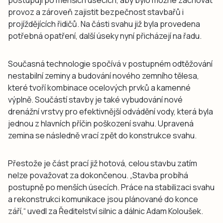
provoz a zároveň zajistit bezpečnost stavbařů i
projíždějících řidičů. Na části svahu již byla provedena
potřebná opatření, další úseky nyní přicházejí na řadu.
Současná technologie spočívá v postupném odtěžování
nestabilní zeminy a budování nového zemního tělesa,
které tvoří kombinace ocelových prvků a kamenné
výplně. Součástí stavby je také vybudování nové
drenážní vrstvy pro efektivnější odvádění vody, která byla
jednou z hlavních příčin poškození svahu. Upravená
zemina se následně vrací zpět do konstrukce svahu.
Přestože je část prací již hotová, celou stavbu zatím
nelze považovat za dokončenou. „Stavba probíhá
postupně po menších úsecích. Práce na stabilizaci svahu
a rekonstrukci komunikace jsou plánované do konce
září,“ uvedl za Ředitelství silnic a dálnic Adam Koloušek.