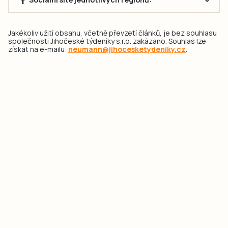
Jakékoliv užití obsahu, včetně převzetí článků, je bez souhlasu
společnosti Jihočeské týdeníky s.r.o. zakázáno. Souhlas lze
získat na e-mailu:
neumann@jihocesketydeniky.cz
.
2026 © Copyright Jihočeské týdeníky s.r.o.
Pravidla vkládání Inzerátů a zpracování osobních
údajů
Pravidla vkládání příspěvků
Hlavním cílem projektu „Nový vizuál webových stránek pro Jihočeské
týdeníky s.r.o." je optimalizace vizuálního stylu stávající značky a
modernizace grafického designu webu
jcted.cz
. Akcentována je funkčnost
uživatelského rozhraní webu, aby se stal moderním a přehledným zdrojem
důležitých a ověřených informací pro veřejnost. Projekt má zvýšit efektivitu a
zabezpečení poskytovaných služeb.
Projekt byl spolufinancován Evropskou unií z nástroje NextGenerationEU.