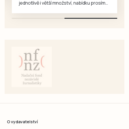
jednotlivě i větší množství, nabídku prosím
pouze na e-mail: svorpi@seznam.cz.
O vydavatelství