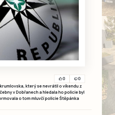
0
0
umlovska, který se nevrátil o víkendu z
čebny v Dobřanech a hledala ho policie byl
ormovala o tom mluvčí policie Štěpánka