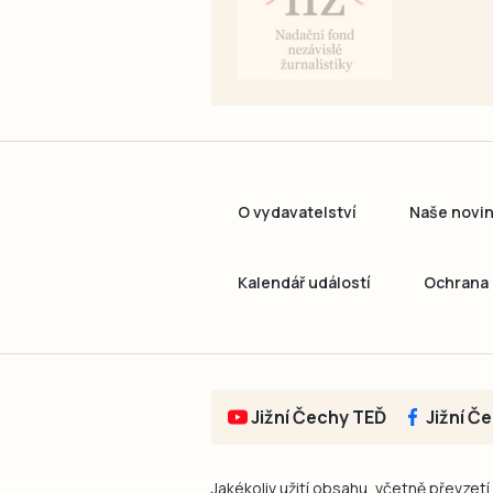
O vydavatelství
Naše novi
Kalendář událostí
Ochrana 
Jižní Čechy TEĎ
Jižní Č
Jakékoliv užití obsahu, včetně převzetí