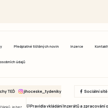
ny
Předplatné tištěných novin
Inzerce
Kontakt
osobních údajů
echy TEĎ
jihoceske_tydeniky
Sociální sít
Pravidla vkládání Inzerátů a zpracování
 článků, je bez