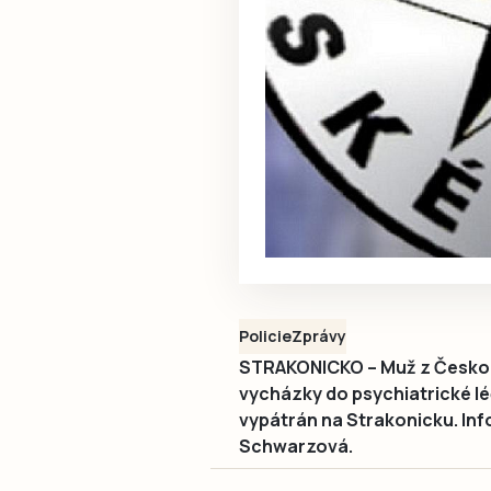
Policie
Zprávy
STRAKONICKO – Muž z Českokr
vycházky do psychiatrické lé
vypátrán na Strakonicku. Inf
Schwarzová.