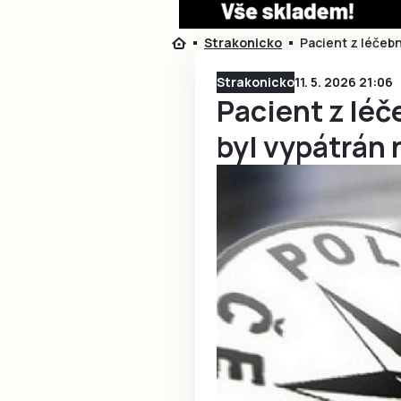
Strakonicko
Pacient z léčeb
Strakonicko
11. 5. 2026 21:06
Pacient z lé
byl vypátrán 