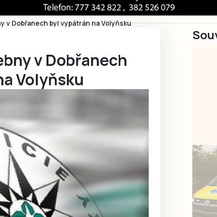
ny v Dobřanech byl vypátrán na Volyňsku
Souv
čebny v Dobřanech
na Volyňsku