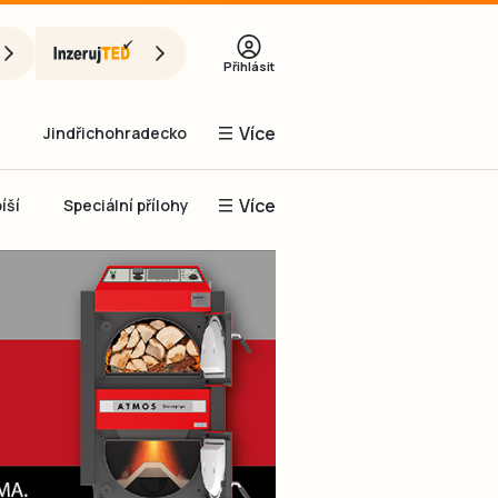
Přihlásit
Více
Jindřichohradecko
Více
íší
Speciální přílohy
Prachaticko
Inzerce
Obnovit heslo
řihlásit se
it se přes Facebook
čet, chci se
Registrovat