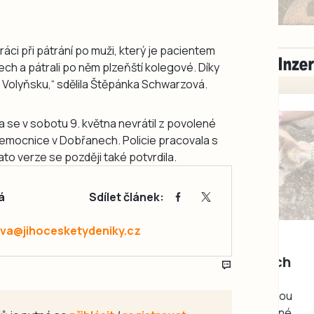
práci při pátrání po muži, který je pacientem
h a pátrali po něm plzeňští kolegové. Díky
Volyňsku,“ sdělila Štěpánka Schwarzová.
se v sobotu 9. května nevrátil z povolené
nemocnice v Dobřanech. Policie pracovala s
Tato verze se později také potvrdila.
á
Sdílet článek:
Milevsko
va@jihocesketydeniky.cz
Zdarma / za odvoz
Daruji do dobrých
rukou kotě
Daruji do dobrých rukou
kotě-kočka, odčervené,