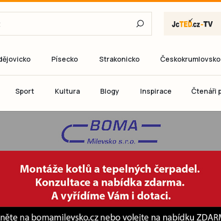
dějovicko
Písecko
Strakonicko
Českokrumlovsko
E-mail
Sport
Kultura
Blogy
Inspirace
Čtenáři p
Heslo
P
Přihlás
Ještě nemám ú