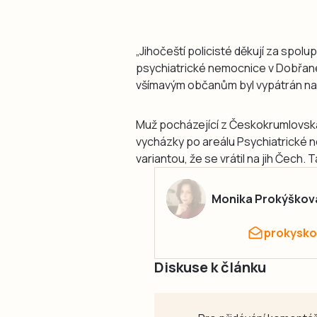
„Jihočeští policisté děkují za spolu
psychiatrické nemocnice v Dobřanec
všímavým občanům byl vypátrán na 
Muž pocházející z Českokrumlovska 
vycházky po areálu Psychiatrické 
variantou, že se vrátil na jih Čech. 
Monika Prokýškov
prokysko
Diskuse k článku