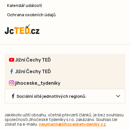
Kalendář událostí
Ochrana osobních údajů
Jižní Čechy TEĎ
Jižní Čechy TEĎ
jihoceske_tydeniky
Sociální sítě jednotlivých regionů:
Jakékoliv užití obsahu, včetně převzetí článků, je bez souhlasu
společnosti Jihočeské týdeníky s.r.o. zakázáno. Souhlas lze
získat na e-mailu:
neumann@jihocesketydeniky.cz
.