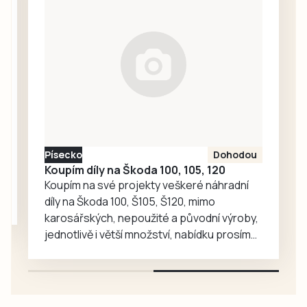
Volyňskou pouť,
syrového masa a
Krajkářské
masných…
slavnosti v Sedlici
nebo některý z
koncertů a poutí v
regionu.
Písecko
Dohodou
Koupím díly na Škoda 100, 105, 120
Koupím na své projekty veškeré náhradní
díly na Škoda 100, Š105, Š120, mimo
karosářských, nepoužité a původní výroby,
jednotlivě i větší množství, nabídku prosím
pouze na e-mail: svorpi@seznam.cz.