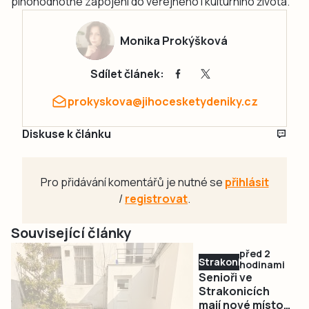
plnohodnotné zapojení do veřejného i kulturního života.
Monika Prokýšková
Sdílet článek:
prokyskova@jihocesketydeniky.cz
Diskuse k článku
Pro přidávání komentářů je nutné se
přihlásit
/
registrovat
.
Související články
před 2
Strakonicko
hodinami
Senioři ve
Strakonicích
mají nové místo