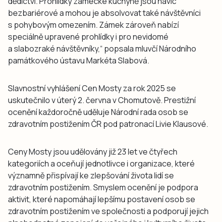
dědictví. Prohlídky zámecké kuchyně jsou navíc
bezbariérové a mohou je absolvovat také návštěvníci
s pohybovým omezením. Zámek zároveň nabízí
speciálně upravené prohlídky i pro nevidomé
a slabozraké návštěvníky,“ popsala mluvčí Národního
památkového ústavu Markéta Slabová.
Slavnostní vyhlášení Cen Mosty za rok 2025 se
uskutečnilo v úterý 2. června v Chomutově. Prestižní
ocenění každoročně uděluje Národní rada osob se
zdravotním postižením ČR pod patronací Livie Klausové.
Ceny Mosty jsou udělovány již 23 let ve čtyřech
kategoriích a oceňují jednotlivce i organizace, které
významně přispívají ke zlepšování života lidí se
zdravotním postižením. Smyslem ocenění je podpora
aktivit, které napomáhají lepšímu postavení osob se
zdravotním postižením ve společnosti a podporují jejich