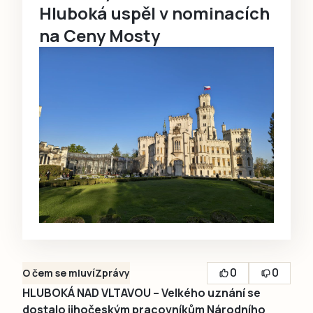
Hluboká uspěl v nominacích
na Ceny Mosty
0
0
O čem se mluví
Zprávy
HLUBOKÁ NAD VLTAVOU – Velkého uznání se
dostalo jihočeským pracovníkům Národního