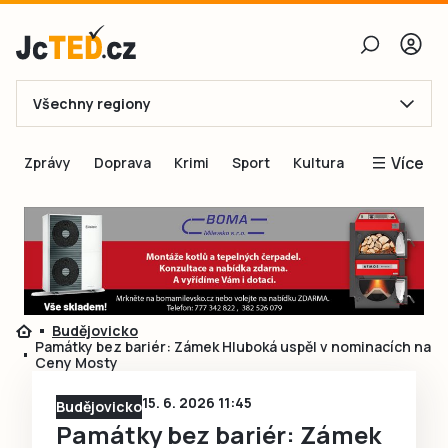
Všechny regiony
E-mail
Více
Zprávy
Doprava
Krimi
Sport
Kultura
Heslo
Blogy
Obnovit heslo
Inspirace
Čtenáři píší
Přihlásit se
Speciální přílohy
Budějovicko
Přihlásit se přes Facebook
Inzerce
Památky bez bariér: Zámek Hluboká uspěl v nominacích na
Ceny Mosty
Ještě nemám účet, chci se
Registrovat
15. 6. 2026 11:45
Budějovicko
Památky bez bariér: Zámek