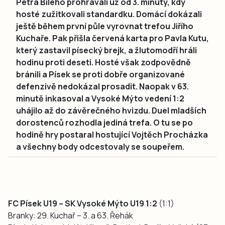
Petra Bílého prohrávali už od 3. minuty, kdy
hosté zužitkovali standardku. Domácí dokázali
ještě během první půle vyrovnat trefou Jiřího
Kuchaře. Pak přišla červená karta pro Pavla Kutu,
který zastavil písecký brejk, a žlutomodří hráli
hodinu proti deseti. Hosté však zodpovědně
bránili a Písek se proti dobře organizované
defenzivě nedokázal prosadit. Naopak v 63.
minutě inkasoval a Vysoké Mýto vedení 1:2
uhájilo až do závěrečného hvizdu. Duel mladších
dorostenců rozhodla jediná trefa. O tu se po
hodině hry postaral hostující Vojtěch Procházka
a všechny body odcestovaly se soupeřem.
FC Písek U19 – SK Vysoké Mýto U19 1:2
(1:1)
Branky: 29. Kuchař – 3. a 63. Řehák