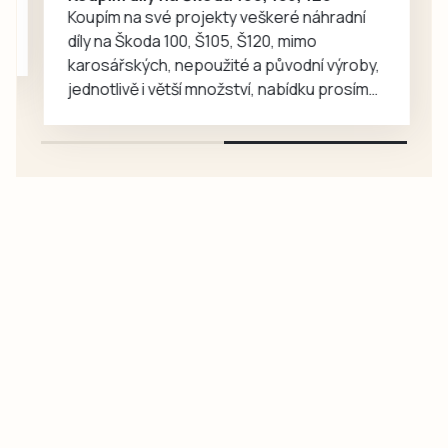
Koupím na své projekty veškeré náhradní
díly na Škoda 100, Š105, Š120, mimo
karosářských, nepoužité a původní výroby,
jednotlivě i větší množství, nabídku prosím
pouze na e-mail: svorpi@seznam.cz.