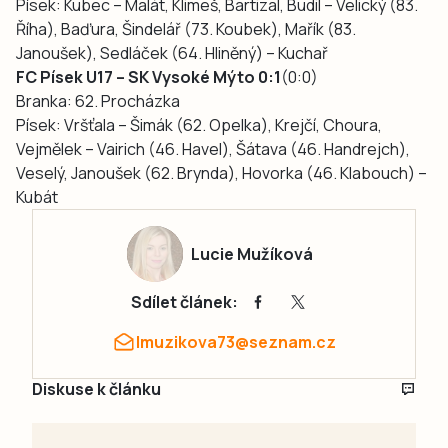
Písek: Kubec – Malát, Klimeš, Bartizal, Budil – Velický (83.
Říha), Baďura, Šindelář (73. Koubek), Mařík (83.
Janoušek), Sedláček (64. Hliněný) – Kuchař
FC Písek U17 – SK Vysoké Mýto 0:1
(0:0)
Branka: 62. Procházka
Písek: Vršťala – Šimák (62. Opelka), Krejčí, Choura,
Vejmělek – Vairich (46. Havel), Šátava (46. Handrejch),
Veselý, Janoušek (62. Brynda), Hovorka (46. Klabouch) –
Kubát
Lucie Mužíková
Sdílet článek:
lmuzikova73@seznam.cz
Diskuse k článku