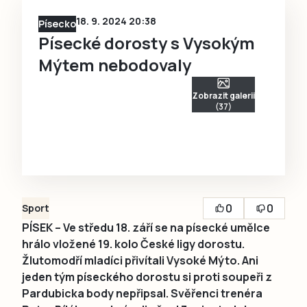
18. 9. 2024 20:38
Písecko
Písecké dorosty s Vysokým
Mýtem nebodovaly
Zobrazit galerii
(37)
0
0
Sport
PÍSEK – Ve středu 18. září se na písecké umělce
hrálo vložené 19. kolo České ligy dorostu.
Žlutomodří mladíci přivítali Vysoké Mýto. Ani
jeden tým píseckého dorostu si proti soupeři z
Pardubicka body nepřipsal. Svěřenci trenéra