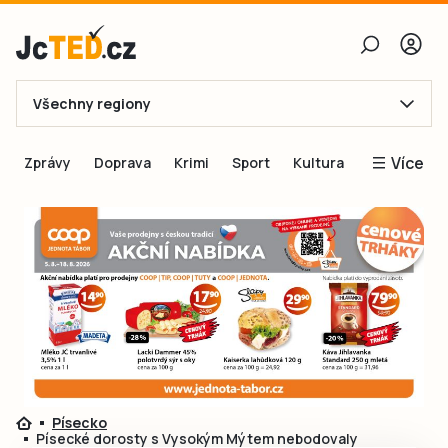
Všechny regiony
E-mail
Více
Zprávy
Doprava
Krimi
Sport
Kultura
Heslo
Blogy
Obnovit heslo
Inspirace
Čtenáři píší
Přihlásit se
Speciální přílohy
Přihlásit se přes Facebook
Inzerce
Ještě nemám účet, chci se
Registrovat
Písecko
Písecké dorosty s Vysokým Mýtem nebodovaly