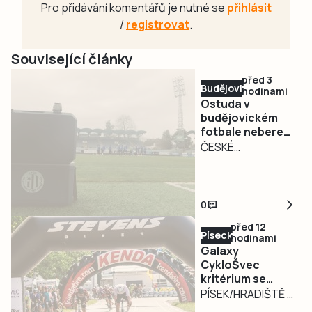
Pro přidávání komentářů je nutné se
přihlásit
/
registrovat
.
Související články
před 3
Budějovicko
hodinami
Ostuda v
budějovickém
fotbale nebere
konce. Dynamo
ČESKÉ
odhlásilo béčko
BUDĚJOVICE –
z divize, pokuta
Den před startem
půl milionu
soutěže SK
0
Dynamo České
před 12
Budějovice
Písecko
hodinami
odhlásilo svůj B
Galaxy
tým z divize.
CykloŠvec
kritérium se
Rezervní tým měl
vrací na Hradiště
PÍSEK/HRADIŠTĚ –
začít sezonu ve
Motokárový areál