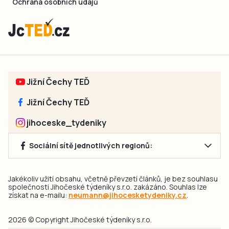
Ochrana osobních údajů
Jižní Čechy TEĎ
Jižní Čechy TEĎ
jihoceske_tydeniky
Sociální sítě jednotlivých regionů:
Jakékoliv užití obsahu, včetně převzetí článků, je bez souhlasu
společnosti Jihočeské týdeníky s.r.o. zakázáno. Souhlas lze
získat na e-mailu:
neumann@jihocesketydeniky.cz
.
2026 © Copyright Jihočeské týdeníky s.r.o.