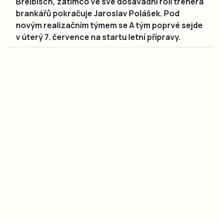
Breibisch, zatímco ve své dosavadní roli trenéra
brankářů pokračuje Jaroslav Polášek. Pod
novým realizačním týmem se A tým poprvé sejde
v úterý 7. července na startu letní přípravy.