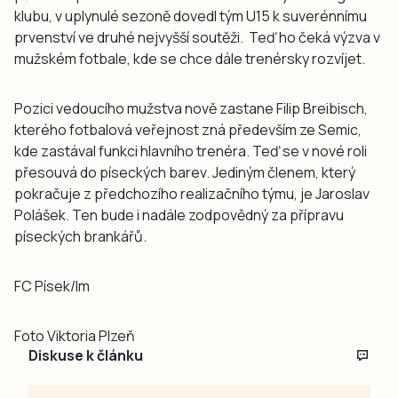
klubu, v uplynulé sezoně dovedl tým U15 k suverénnímu
prvenství ve druhé nejvyšší soutěži. Teď ho čeká výzva v
mužském fotbale, kde se chce dále trenérsky rozvíjet.
Pozici vedoucího mužstva nově zastane Filip Breibisch,
kterého fotbalová veřejnost zná především ze Semic,
kde zastával funkci hlavního trenéra. Teď se v nové roli
přesouvá do píseckých barev. Jediným členem, který
pokračuje z předchozího realizačního týmu, je Jaroslav
Polášek. Ten bude i nadále zodpovědný za přípravu
píseckých brankářů.
FC Písek/lm
Foto Viktoria Plzeň
Diskuse k článku