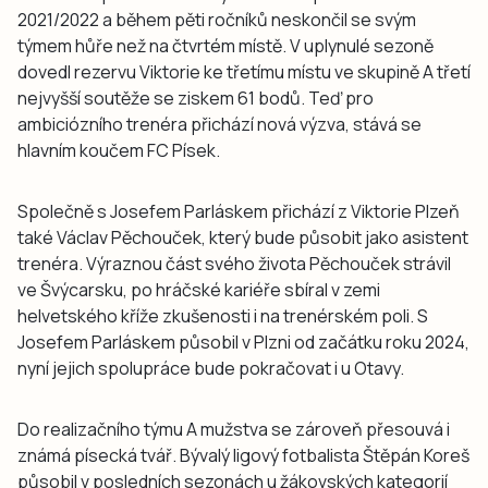
2021/2022 a během pěti ročníků neskončil se svým
týmem hůře než na čtvrtém místě. V uplynulé sezoně
dovedl rezervu Viktorie ke třetímu místu ve skupině A třetí
nejvyšší soutěže se ziskem 61 bodů. Teď pro
ambiciózního trenéra přichází nová výzva, stává se
hlavním koučem FC Písek.
Společně s Josefem Parláskem přichází z Viktorie Plzeň
také Václav Pěchouček, který bude působit jako asistent
trenéra. Výraznou část svého života Pěchouček strávil
ve Švýcarsku, po hráčské kariéře sbíral v zemi
helvetského kříže zkušenosti i na trenérském poli. S
Josefem Parláskem působil v Plzni od začátku roku 2024,
nyní jejich spolupráce bude pokračovat i u Otavy.
Do realizačního týmu A mužstva se zároveň přesouvá i
známá písecká tvář. Bývalý ligový fotbalista Štěpán Koreš
působil v posledních sezonách u žákovských kategorií