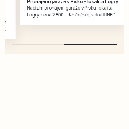
Pronájem garáže v Pisku – lokalita Logry
rozhovoru
Nabízím pronájem garáže v Pisku, lokalita
popisuje cestu za
Logry, cena 2 800, – Kč /měsíc, volná IHNED
svým snem,
náročný přijímací…