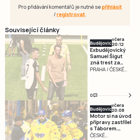
Pro přidávání komentářů je nutné se
přihlásit
/
registrovat
.
Související články
včera
Budějovicko
20:12
Exbudějovický
Samuel Šigut
zná trest za
úplatkářskou
PRAHA / ČESKÉ
aféru. Nezahraje
BUDĚJOVICE – Měl
si 16 měsíců
nakročeno k velké
kariéře, dneska už
0
měl být hráčem
včera
Slavie Praha,
Budějovicko
20:08
místo toho si
Motor si na úvod
dlouho nezahraje.
přípravy zastřílel
s Táborem.
Fotbalový záložník
Dvakrát mířil
ČESKÉ
Samuel Šigut,