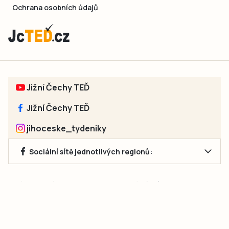
Ochrana osobních údajů
Jižní Čechy TEĎ
Jižní Čechy TEĎ
jihoceske_tydeniky
Sociální sítě jednotlivých regionů:
Jakékoliv užití obsahu, včetně převzetí článků, je bez souhlasu
společnosti Jihočeské týdeníky s.r.o. zakázáno. Souhlas lze
získat na e-mailu:
neumann@jihocesketydeniky.cz
.
2026 © Copyright Jihočeské týdeníky s.r.o.