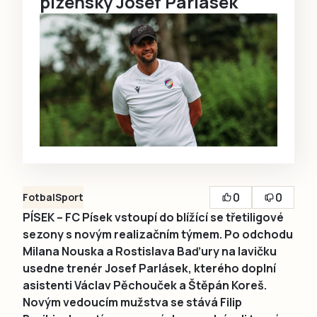
plzeňský Josef Parlásek
0
0
Fotbal
Sport
PÍSEK – FC Písek vstoupí do blížící se třetiligové
sezony s novým realizačním týmem. Po odchodu
Milana Nouska a Rostislava Baďury na lavičku
usedne trenér Josef Parlásek, kterého doplní
asistenti Václav Pěchouček a Štěpán Koreš.
Novým vedoucím mužstva se stává Filip