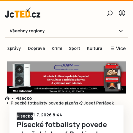
Všechny regiony
E-mail
Více
Zprávy
Doprava
Krimi
Sport
Kultura
Heslo
Blogy
Obnovit heslo
Inspirace
Čtenáři píší
Přihlásit se
Speciální přílohy
Písecko
Přihlásit se přes Facebook
Inzerce
Písecké fotbalisty povede plzeňský Josef Parlásek
Ještě nemám účet, chci se
Registrovat
1. 7. 2026 8:44
Písecko
Písecké fotbalisty povede