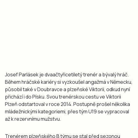
Josef Parlásek je dvaačtyřicetiletý trenér a bývalý hráč.
Během hráčské kariéry si vyzkoušel angažmá v Německu,
působil také v Doubravce a plzeňské Viktorii, odkud nyní
přichází i do Písku. Svou trenérskou cestu ve Viktorii
Plzeň odstartoval v roce 2014. Postupně prošel několika
mládežnickými kategoriemi, přes tým U19 se vypracoval
až k rezervnímu mužstvu.
Trenérem plzeňského B týmu se stal před sezonou