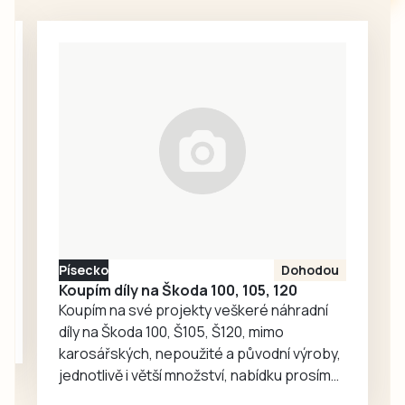
kamarádského
každodenní
škádlení
setkávání,
medvědích přátel
odpočinek i
Joeyho a
společné aktivity.
Chandlera má v
táborské
zoologické
zahradě velký
ohlas. Zájem o
medvědy baribaly
vzrostl. Zoo se
proto rozhodla, že
Písecko
Dohodou
je zájemcům
Koupím díly na Škoda 100, 105, 120
představí
Koupím na své projekty veškeré náhradní
mnohem…
díly na Škoda 100, Š105, Š120, mimo
karosářských, nepoužité a původní výroby,
jednotlivě i větší množství, nabídku prosím
pouze na e-mail: svorpi@seznam.cz.