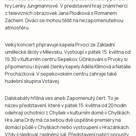
hry Lenky Jungmannové. V představení hrají známí herci
z televizních obrazovek Jana Plodková s Romanem
Zachem. Diváci se mohou těšit na nezapomenutelnou
atmosféru.
Velký koncert připravuje kapela Prvoci ze Základní
umělecké školy v Milevsku. Vystoupí v pátek 15. května od
19.30 v Kulturním centru Sepekov. Účinkování s Prvoky si
připomenou i bývalé členky kapely Adéla Klímová a Natálie
Procházková. V sepekovském centru zahraje také
hudební skupina Vstávej.
Dalskabáty hříšná ves aneb Zapomenutý čert. To je
název představení, které v pátek 15. května od 20 hodin
odehrají ochotníci z Chyšek v kulturním domě v Chyškách.
Hra Jana Drdy má za sebou dvě úspěšné premiéry na
domácí půdě v Chyškách nebo vystoupení v Hrazánkách.
Vždy ji sledoval zaplněný sál. Představení nabízí spousty