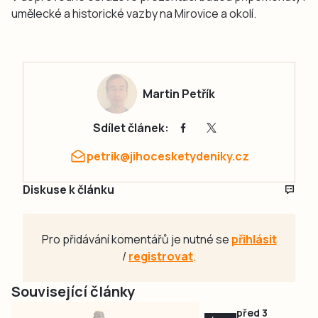
umělecké a historické vazby na Mirovice a okolí.
Martin Petřík
Sdílet článek:
petrik@jihocesketydeniky.cz
Diskuse k článku
Pro přidávání komentářů je nutné se
přihlásit
/
registrovat
.
Související články
před 3