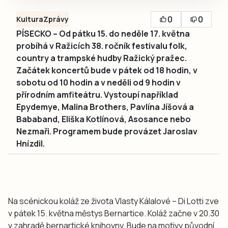
0
0
Kultura
Zprávy
PÍSECKO – Od pátku 15. do neděle 17. května
probíhá v Ražicích 38. ročník festivalu folk,
country a trampské hudby Ražický pražec.
Začátek koncertů bude v pátek od 18 hodin, v
sobotu od 10 hodin a v neděli od 9 hodin v
přírodním amfiteátru. Vystoupí například
Epydemye, Malina Brothers, Pavlína Jíšová a
Bababand, Eliška Kotlínová, Asosance nebo
Nezmaři. Programem bude provázet Jaroslav
Hnízdil.
Na scénickou koláž ze života Vlasty Kálalové – Di Lotti zve
v pátek 15. května městys Bernartice. Koláž začne v 20.30
v zahradě bernartické knihovny. Bude na motivy původní