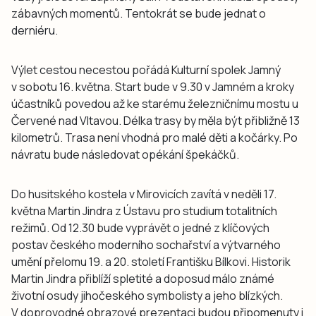
zábavných momentů. Tentokrát se bude jednat o
derniéru.
Výlet cestou necestou pořádá Kulturní spolek Jamný
v sobotu 16. května. Start bude v 9.30 v Jamném a kroky
účastníků povedou až ke starému železničnímu mostu u
Červené nad Vltavou. Délka trasy by měla být přibližně 13
kilometrů. Trasa není vhodná pro malé děti a kočárky. Po
návratu bude následovat opékání špekáčků.
Do husitského kostela v Mirovicích zavítá v neděli 17.
května Martin Jindra z Ústavu pro studium totalitních
režimů. Od 12.30 bude vyprávět o jedné z klíčových
postav českého moderního sochařství a výtvarného
umění přelomu 19. a 20. století Františku Bílkovi. Historik
Martin Jindra přiblíží spletité a doposud málo známé
životní osudy jihočeského symbolisty a jeho blízkých.
V doprovodné obrazové prezentaci budou připomenuty i