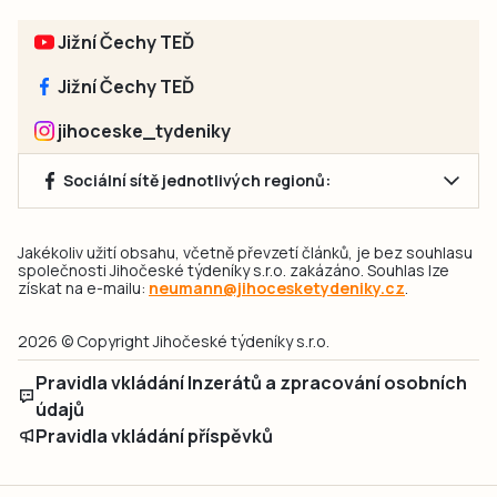
Jižní Čechy TEĎ
Jižní Čechy TEĎ
jihoceske_tydeniky
Sociální sítě jednotlivých regionů:
Jakékoliv užití obsahu, včetně převzetí článků, je bez souhlasu
společnosti Jihočeské týdeníky s.r.o. zakázáno. Souhlas lze
získat na e-mailu:
neumann@jihocesketydeniky.cz
.
2026 © Copyright Jihočeské týdeníky s.r.o.
Pravidla vkládání Inzerátů a zpracování osobních
údajů
Pravidla vkládání příspěvků