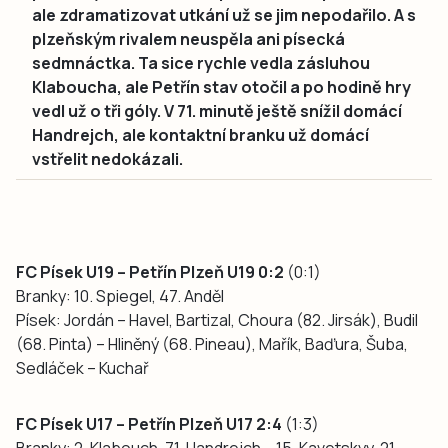
ale zdramatizovat utkání už se jim nepodařilo. A s
plzeňským rivalem neuspěla ani písecká
sedmnáctka. Ta sice rychle vedla zásluhou
Klaboucha, ale Petřín stav otočil a po hodině hry
vedl už o tři góly. V 71. minutě ještě snížil domácí
Handrejch, ale kontaktní branku už domácí
vstřelit nedokázali.
FC Písek U19 – Petřín Plzeň U19 0:2
(0:1)
Branky: 10. Spiegel, 47. Anděl
Písek: Jordán – Havel, Bartizal, Choura (82. Jirsák), Budil
(68. Pinta) – Hliněný (68. Pineau), Mařík, Baďura, Šuba,
Sedláček – Kuchař
FC Písek U17 – Petřín Plzeň U17 2:4
(1:3)
Branky: 2. Klabouch, 71. Handrejch – 15. Kavetskyy, 21.