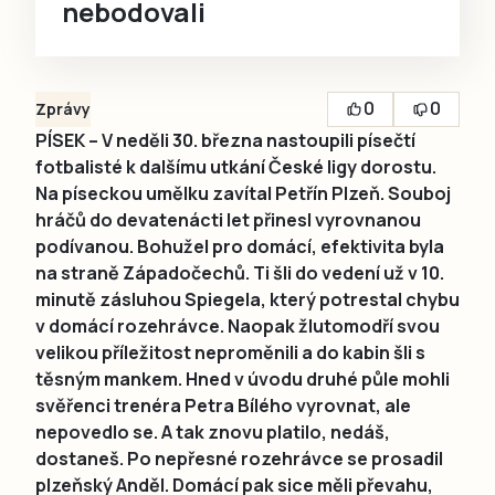
nebodovali
0
0
Zprávy
PÍSEK – V neděli 30. března nastoupili písečtí
fotbalisté k dalšímu utkání České ligy dorostu.
Na píseckou umělku zavítal Petřín Plzeň. Souboj
hráčů do devatenácti let přinesl vyrovnanou
podívanou. Bohužel pro domácí, efektivita byla
na straně Západočechů. Ti šli do vedení už v 10.
minutě zásluhou Spiegela, který potrestal chybu
v domácí rozehrávce. Naopak žlutomodří svou
velikou příležitost neproměnili a do kabin šli s
těsným mankem. Hned v úvodu druhé půle mohli
svěřenci trenéra Petra Bílého vyrovnat, ale
nepovedlo se. A tak znovu platilo, nedáš,
dostaneš. Po nepřesné rozehrávce se prosadil
plzeňský Anděl. Domácí pak sice měli převahu,