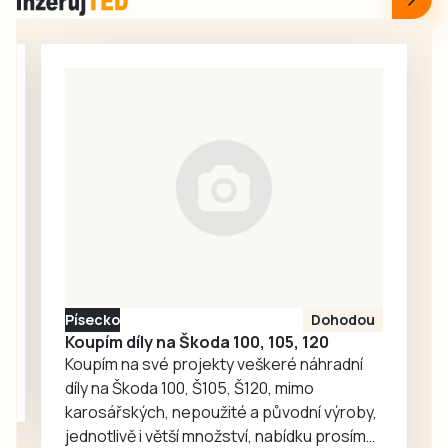
případy
Friebová
kyberpodvodů.
odpověděla.
Popsala podrobně
jednotlivé
události, aby se
další lidé nenechali
napálit. Podvodníci
neustále rozšiřují
portfolium svých
lákadel. V
nejnovějších třech
případech
poškození přišli o
Písecko
Dohodou
více než tři miliony
Koupím díly na Škoda 100, 105, 120
korun.
Koupím na své projekty veškeré náhradní
díly na Škoda 100, Š105, Š120, mimo
karosářských, nepoužité a původní výroby,
jednotlivě i větší množství, nabídku prosím