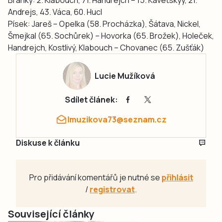
Andrejs, 43. Váca, 60. Hucl
Písek: Jareš – Opelka (58. Procházka), Šátava, Nickel,
Šmejkal (65. Sochůrek) – Hovorka (65. Brožek), Holeček,
Handrejch, Kostlivý, Klabouch – Chovanec (65. Zušťák)
Lucie Mužíková
Sdílet článek:
lmuzikova73@seznam.cz
Diskuse k článku
Pro přidávání komentářů je nutné se
přihlásit
/
registrovat
.
Související články