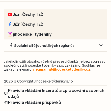
Jižní Čechy TEĎ
Jižní Čechy TEĎ
jihoceske_tydeniky
Sociální sítě jednotlivých regionů:
Jakékoliv užití obsahu, včetně převzetí článků, je bez souhlasu
společnosti Jihočeské týdeníky s.r.o. zakázáno. Souhlas lze
získat na e-mailu:
neumann@jihocesketydeniky.cz
.
2026 © Copyright Jihočeské týdeníky s.r.o.
Pravidla vkládání Inzerátů a zpracování osobních
údajů
Pravidla vkládání příspěvků