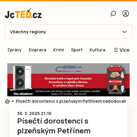
Všechny regiony
E-mail
Více
Zprávy
Doprava
Krimi
Sport
Kultura
Heslo
Blogy
Obnovit heslo
Inspirace
Čtenáři píší
Přihlásit se
Speciální přílohy
Písečtí dorostenci s plzeňským Petřínem nebodovali
Přihlásit se přes Facebook
Inzerce
30. 3. 2025 21:10
Ještě nemám účet, chci se
Registrovat
Písečtí dorostenci s
plzeňským Petřínem