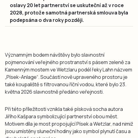
oslavy 20 let partnerství se uskuteční až v roce
2028, protože samotná partnerská smlouva byla
podepsána o dva roky později.
Významným bodem návštěvy bylo slavnostní
pojmenování veřejného prostranství s pásem zeleně za
Kamenným mostem ve Wetzlaru podél řeky Lahn názvem
„Písek-Anlage“. Součástí nově upraveného prostoru je
také koupaliště s filtrovanou říční vodou, které bylo 23.
května 2026 slavnostně předáno veřejnosti.
Při této příležitosti vznikla také písková socha autora
Jiřího Kašpara symbolizující partnerství obou měst.
Motivem díla je most propojující Písek a Wetzlar, nad nimiž
jsou umístěny sluneční hodiny jako symbol plynutí času a