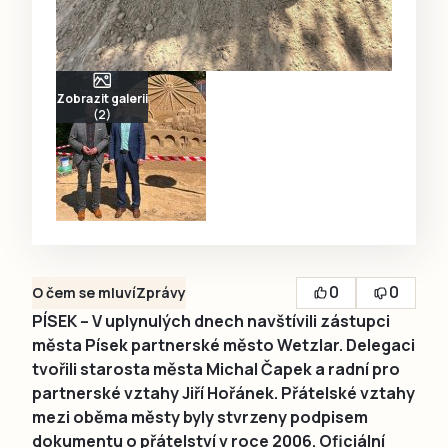
Zobrazit galerii
(2)
0
0
O čem se mluví
Zprávy
PÍSEK – V uplynulých dnech navštívili zástupci
města Písek partnerské město Wetzlar. Delegaci
tvořili starosta města Michal Čapek a radní pro
partnerské vztahy Jiří Hořánek. Přátelské vztahy
mezi oběma městy byly stvrzeny podpisem
dokumentu o přátelství v roce 2006. Oficiální