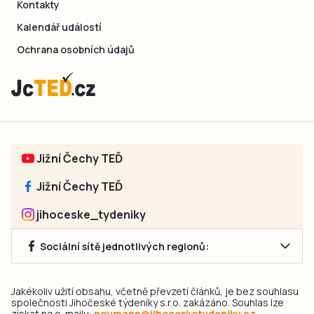
Kontakty
Kalendář událostí
Ochrana osobních údajů
Jižní Čechy TEĎ
Jižní Čechy TEĎ
jihoceske_tydeniky
Sociální sítě jednotlivých regionů:
Jakékoliv užití obsahu, včetně převzetí článků, je bez souhlasu
společnosti Jihočeské týdeníky s.r.o. zakázáno. Souhlas lze
získat na e-mailu:
neumann@jihocesketydeniky.cz
.