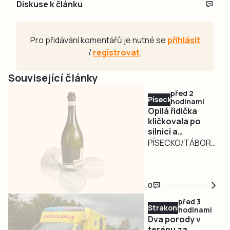
Diskuse k článku
Pro přidávání komentářů je nutné se
přihlásit
/
registrovat
.
Související články
před 2
Písecko
hodinami
Opilá řidička
kličkovala po
silnici a
ohrožovala
PÍSECKO/TÁBORSKO
ostatní.
– Nebezpečně
Nadýchala téměř
kličkující osobní
3,3 promile
automobil
0
zaměstnal ve
před 3
středu v poledne
Strakonicko
hodinami
písecké policisty.
Dva porody v
Řidiči jedoucí po
terénu za