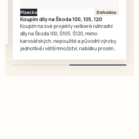
proto rozhodla, že
Písecko
Dohodou
je zájemcům
Koupím díly na Škoda 100, 105, 120
představí
Koupím na své projekty veškeré náhradní
mnohem…
díly na Škoda 100, Š105, Š120, mimo
karosářských, nepoužité a původní výroby,
jednotlivě i větší množství, nabídku prosím
pouze na e-mail: svorpi@seznam.cz.