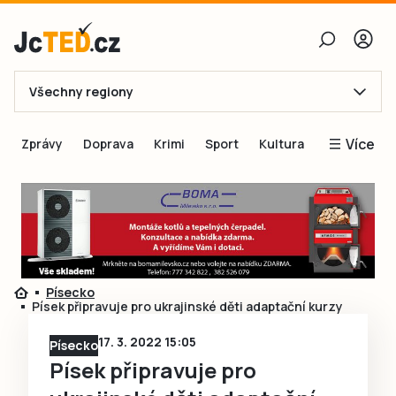
Všechny regiony
E-mail
Více
Zprávy
Doprava
Krimi
Sport
Kultura
Heslo
Blogy
Obnovit heslo
Inspirace
Čtenáři píší
Přihlásit se
Speciální přílohy
Písecko
Přihlásit se přes Facebook
Inzerce
Písek připravuje pro ukrajinské děti adaptační kurzy
Ještě nemám účet, chci se
Registrovat
17. 3. 2022 15:05
Písecko
Písek připravuje pro