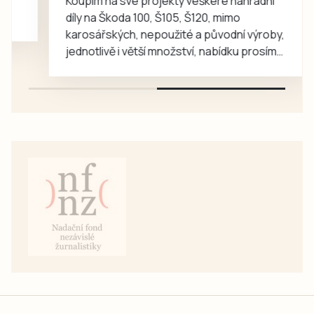
Koupím na své projekty veškeré náhradní
díly na Škoda 100, Š105, Š120, mimo
karosářských, nepoužité a původní výroby,
jednotlivě i větší množství, nabídku prosím
pouze na e-mail: svorpi@seznam.cz.