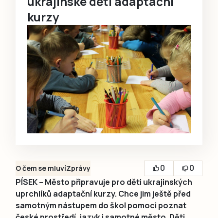
ukrajinské děti adaptační
kurzy
0
0
O čem se mluví
Zprávy
PÍSEK – Město připravuje pro děti ukrajinských
uprchlíků adaptační kurzy. Chce jim ještě před
samotným nástupem do škol pomoci poznat
české prostředí, jazyk i samotné město. Děti