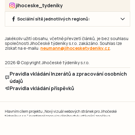
jihoceske_tydeniky
Sociální sítě jednotlivých regionů:
Jakékoliv užití obsahu, včetně převzetí článků, je bez souhlasu
společnosti Jihočeské týdeníky s.r.o. zakázáno. Souhlas lze
získat na e-mailu:
neumann@jihocesketydeniky.cz
.
2026 © Copyright Jihočeské týdeníky s.r.o.
Pravidla vkládání Inzerátů a zpracování osobních
údajů
Pravidla vkládání příspěvků
Hlavním cílem projektu „Nový vizuál webových stránek pro Jihočeské
týdeníky s.r.o." je optimalizace vizuálního stylu stávající značky a
modernizace grafického designu webu
jcted.cz
. Akcentována je funkčnost
uživatelského rozhraní webu, aby se stal moderním a přehledným zdrojem
důležitých a ověřených informací pro veřejnost. Projekt má zvýšit efektivitu a