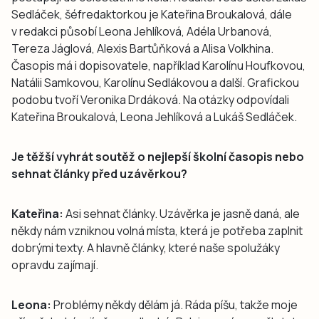
Sedláček, šéfredaktorkou je Kateřina Broukalová, dále
v redakci působí Leona Jehlíková, Adéla Urbanová,
Tereza Jáglová, Alexis Bartůňková a Alisa Volkhina.
Časopis má i dopisovatele, například Karolínu Houfkovou,
Natálii Samkovou, Karolínu Sedlákovou a další. Grafickou
podobu tvoří Veronika Drdáková. Na otázky odpovídali
Kateřina Broukalová, Leona Jehlíková a Lukáš Sedláček.
Je těžší vyhrát soutěž o nejlepší školní časopis nebo
sehnat články před uzávěrkou?
Kateřina:
Asi sehnat články. Uzávěrka je jasně daná, ale
někdy nám vzniknou volná místa, která je potřeba zaplnit
dobrými texty. A hlavně články, které naše spolužáky
opravdu zajímají.
Leona:
Problémy někdy dělám já. Ráda píšu, takže moje