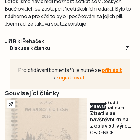
Letos jsme navíc měli možnost setkat se v Českých
Budějovicích se zástupci třiceti školních redakcí. Bylo to
nádherné a pro děti to bylo i poděkování za jejich píli.
Jsem rád, že taková soutěž existuje.
Jiří Riki Řeháček
Diskuse k článku
Pro přidávání komentářů je nutné se
přihlásit
/
registrovat
.
Související články
před 5
Milevsko
hodinami
Ztratila se
návštěvní kniha
z oslav 50. výročí
filmu Na samotě
OBDĚNICE –
u lesa.
Nepříjemná