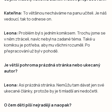
Kateřina:
To většinou necháváme na panu učiteli. Je náš
vedoucí, tak to odnese on.
Leona:
Problém byl s jedním komiksem. Trochu jsme se
v něm ztráceli, navíc nebyl na zadané téma. Také u
komiksu je potřeba, aby mu všichni rozuměli. Po
přepracování už byl v pohodě.
Je větší pohroma prázdná stránka nebo ukecaný
autor?
Leona:
Asi prázdná stránka. Nemůžu tam dávat jen své
ukecané články, protože by je ti mladší ani nedočetli.
O čem děti píší nejraději a naopak?