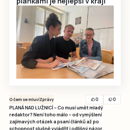
plaňkami je nejlepší v kraji
0
0
O čem se mluví
Zprávy
PLANÁ NAD LUŽNICÍ – Co musí umět mladý
redaktor? Není toho málo – od vymýšlení
zajímavých otázek a psaní článků až po
schopnost slušně vyjádřit i odlišný názor.