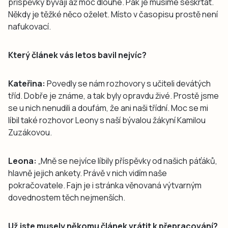
příspěvky bývají až moc dlouhé. Pak je musíme seškrtat.
Někdy je těžké něco oželet. Místo v časopisu prostě není
nafukovací.
Který článek vás letos bavil nejvíc?
Kateřina:
Povedly se nám rozhovory s učiteli devátých
tříd. Dobře je známe, a tak byly opravdu živé. Prostě jsme
se u nich nenudili a doufám, že ani naši třídní. Moc se mi
líbil také rozhovor Leony s naší bývalou žákyní Kamilou
Zuzákovou.
Leona:
„Mně se nejvíce líbily příspěvky od našich páťáků,
hlavně jejich ankety. Právě v nich vidím naše
pokračovatele. Fajn je i stránka věnovaná výtvarným
dovednostem těch nejmenších.
Už jste musely někomu článek vrátit k přepracování?