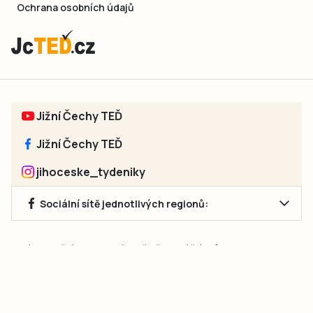
Ochrana osobních údajů
Jižní Čechy TEĎ
Jižní Čechy TEĎ
jihoceske_tydeniky
Sociální sítě jednotlivých regionů:
Jakékoliv užití obsahu, včetně převzetí článků, je bez souhlasu
společnosti Jihočeské týdeníky s.r.o. zakázáno. Souhlas lze
získat na e-mailu:
neumann@jihocesketydeniky.cz
.
2026 © Copyright Jihočeské týdeníky s.r.o.