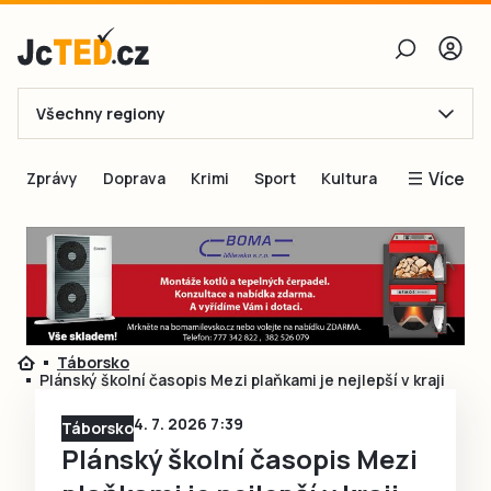
Všechny regiony
E-mail
Více
Zprávy
Doprava
Krimi
Sport
Kultura
Heslo
Blogy
Obnovit heslo
Inspirace
Čtenáři píší
Přihlásit se
Speciální přílohy
Táborsko
Přihlásit se přes Facebook
Inzerce
Plánský školní časopis Mezi plaňkami je nejlepší v kraji
Ještě nemám účet, chci se
Registrovat
4. 7. 2026 7:39
Táborsko
Plánský školní časopis Mezi