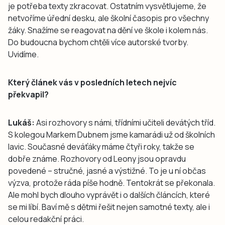
je potřeba texty zkracovat. Ostatním vysvětlujeme, že
netvoříme úřední desku, ale školní časopis pro všechny
žáky. Snažíme se reagovat na dění ve škole i kolem nás.
Do budoucna bychom chtěli více autorské tvorby.
Uvidíme.
Který článek vás v posledních letech nejvíc
překvapil?
Lukáš:
Asi rozhovory s námi, třídními učiteli devátých tříd.
S kolegou Markem Dubnem jsme kamarádi už od školních
lavic. Současné deváťáky máme čtyři roky, takže se
dobře známe. Rozhovory od Leony jsou opravdu
povedené – stručné, jasné a výstižné. To je u ní občas
výzva, protože ráda píše hodně. Tentokrát se překonala.
Ale mohl bych dlouho vyprávět i o dalších článcích, které
se mi líbí. Baví mě s dětmi řešit nejen samotné texty, ale i
celou redakční práci.