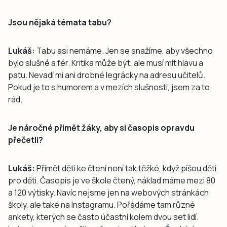
Jsou nějaká témata tabu?
Lukáš:
Tabu asi nemáme. Jen se snažíme, aby všechno
bylo slušné a fér. Kritika může být, ale musí mít hlavu a
patu. Nevadí mi ani drobné legrácky na adresu učitelů.
Pokud je to s humorem a v mezích slušnosti, jsem za to
rád.
Je náročné přimět žáky, aby si časopis opravdu
přečetli?
Lukáš:
Přimět děti ke čtení není tak těžké, když píšou děti
pro děti. Časopis je ve škole čtený, náklad máme mezi 80
a 120 výtisky. Navíc nejsme jen na webových stránkách
školy, ale také na Instagramu. Pořádáme tam různé
ankety, kterých se často účastní kolem dvou set lidí.