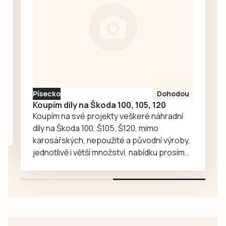
se žádostí o
vysvětlení.
Ředitelka odboru
komunikace Nela
Friebová
odpověděla.
Písecko
Dohodou
Koupím díly na Škoda 100, 105, 120
Koupím na své projekty veškeré náhradní
díly na Škoda 100, Š105, Š120, mimo
karosářských, nepoužité a původní výroby,
jednotlivě i větší množství, nabídku prosím
pouze na e-mail: svorpi@seznam.cz.