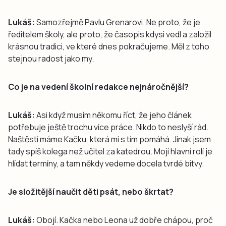
Lukáš:
Samozřejmě Pavlu Grenarovi. Ne proto, že je
ředitelem školy, ale proto, že časopis kdysi vedl a založil
krásnou tradici, ve které dnes pokračujeme. Měl z toho
stejnou radost jako my.
Co je na vedení školní redakce nejnáročnější?
Lukáš:
Asi když musím někomu říct, že jeho článek
potřebuje ještě trochu více práce. Nikdo to neslyší rád.
Naštěstí máme Kačku, která mi s tím pomáhá. Jinak jsem
tady spíš kolega než učitel za katedrou. Mojí hlavní rolí je
hlídat termíny, a tam někdy vedeme docela tvrdé bitvy.
Je složitější naučit děti psát, nebo škrtat?
Lukáš:
Obojí. Kačka nebo Leona už dobře chápou, proč