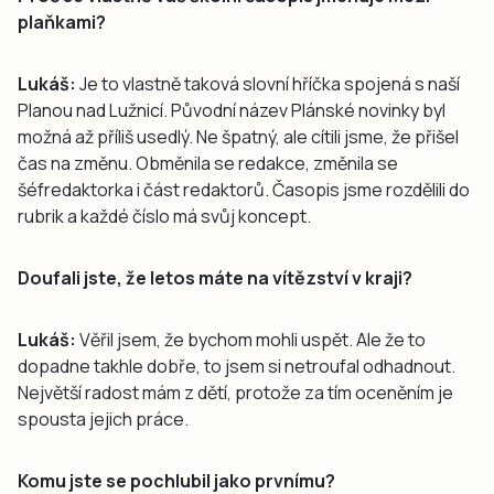
plaňkami?
Lukáš:
Je to vlastně taková slovní hříčka spojená s naší
Planou nad Lužnicí. Původní název Plánské novinky byl
možná až příliš usedlý. Ne špatný, ale cítili jsme, že přišel
čas na změnu. Obměnila se redakce, změnila se
šéfredaktorka i část redaktorů. Časopis jsme rozdělili do
rubrik a každé číslo má svůj koncept.
Doufali jste, že letos máte na vítězství v kraji?
Lukáš:
Věřil jsem, že bychom mohli uspět. Ale že to
dopadne takhle dobře, to jsem si netroufal odhadnout.
Největší radost mám z dětí, protože za tím oceněním je
spousta jejich práce.
Komu jste se pochlubil jako prvnímu?