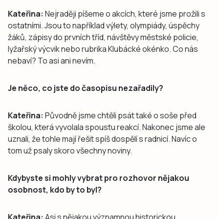
Kateřina:
Nejraději píšeme o akcích, které jsme prožili s
ostatními. Jsou to například výlety, olympiády, úspěchy
žáků, zápisy do prvních tříd, návštěvy městské policie,
lyžařský výcvik nebo rubrika Klubácké okénko. Co nás
nebaví? To asi ani nevím.
Je něco, co jste do časopisu nezařadily?
Kateřina:
Původně jsme chtěli psát také o soše před
školou, která vyvolala spoustu reakcí. Nakonec jsme ale
uznali, že tohle mají řešit spíš dospělí s radnicí. Navíc o
tom už psaly skoro všechny noviny.
Kdybyste si mohly vybrat pro rozhovor nějakou
osobnost, kdo by to byl?
Kateřina:
Asi s nějakou významnou historickou