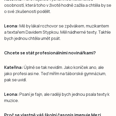
osobností, která toho v životě hodně zažila a chtěla by se
o své zkušenosti podělit.
Leona:
Mě by lákal rozhovor se zpěvákem, muzikantem
a textařem Davidem Stypkou. Měl nádherné texty. Takhle
bych jednou chtěla umět psát.
Chcete se stát profesionálními novinářkami?
Kateřina:
Úplně se tak nevidím. Jako koníček ano, ale
jako profesi asi ne. Teď mířím na táborské gymnázium,
pak se uvidí.
Leona:
Psaní je fajn, ale raději bych jednou psala texty k
muzice.
Proč se vlastně váš školní časopis jmenuje Mezi