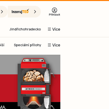
Přihlásit
Více
Jindřichohradecko
Více
íší
Speciální přílohy
Prachaticko
Inzerce
Obnovit heslo
řihlásit se
it se přes Facebook
čet, chci se
Registrovat