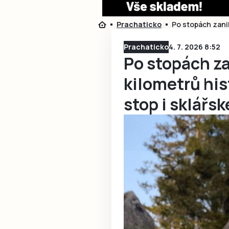
Prachaticko
Po stopách zanik
Prachaticko
4. 7. 2026 8:52
Po stopách z
kilometrů his
stop i sklářs