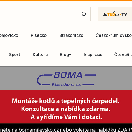
dějovicko
Písecko
Strakonicko
Českokrumlovsko
E-mail
Sport
Kultura
Blogy
Inspirace
Čtenáři p
Heslo
P
Přihlás
Ještě nemám ú