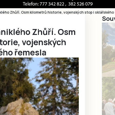
lého Zhůří. Osm kilometrů historie, vojenských stop i sklářského
Souv
aniklého Zhůří. Osm
torie, vojenských
kého řemesla