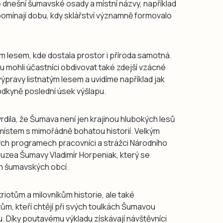
 dnešní šumavské osady a místní názvy, například
ipomínají dobu, kdy sklářství významně formovalo
ým lesem, kde dostala prostor i příroda samotná.
 mohli účastníci obdivovat také zdejší vzácné
 výpravy listnatým lesem a uvidíme například jak
vodkyně poslední úsek výšlapu.
ila, že Šumava není jen krajinou hlubokých lesů
místem s mimořádně bohatou historií. Velkým
ých programech pracovníci a strážci Národního
 Muzea Šumavy Vladimír Horpeniak, který se
ch šumavských obcí.
iotům a milovníkům historie, ale také
tům, kteří chtějí při svých toulkách Šumavou
. Díky poutavému výkladu získávají návštěvníci