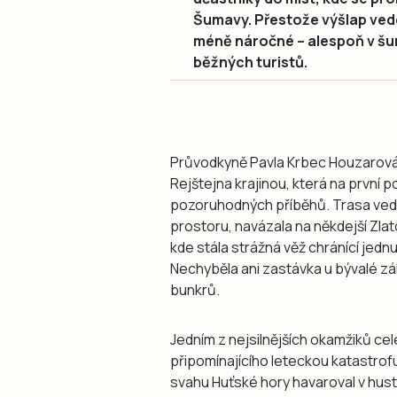
Šumavy. Přestože výšlap vede
méně náročné – alespoň v šum
běžných turistů.
Průvodkyně Pavla Krbec Houzarová 
Rejštejna krajinou, která na první p
pozoruhodných příběhů. Trasa ved
prostoru, navázala na někdejší Zla
kde stála strážná věž chránící jed
Nechyběla ani zastávka u bývalé zá
bunkrů.
Jedním z nejsilnějších okamžiků ce
připomínajícího leteckou katastrof
svahu Huťské hory havaroval v hust