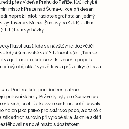
kurešti přes Vídeň a Prahu do Paříže. Kvůli chybě
ířil místo k Praze nad Šumavu, kde při klesání
ii nepřežili pilot, radiotelegrafista ani jediný
nes vystavena v Muzeu Šumavy na Kvildě, odkud
aných během vycházky.
ecky Flusshaus), kde se návštěvníci dozvěděli
 se kdysi šumavské sklářství neobešlo. „Tam se
cky a je to místo, kde se z dřevěného popela
ou při výrobě skla,“ vysvětlovala průvodkyně Pavla
uti u Podlesí, kde jsou dodnes patrné
í putovní sklárny. Právě ty byly pro Šumavu po
ko v lesích, protože ke své existenci potřebovaly
o nejen jako palivo pro sklářské pece, ale také k
základních surovin při výrobě skla. Jakmile skláři
a přestěhovali na nové místo s dostatkem