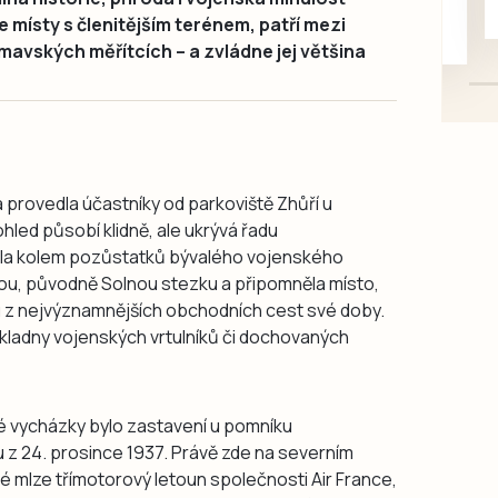
 místy s členitějším terénem, patří mezi
mazlivé, ihned k odběru.
avských měřítcích – a zvládne jej většina
provedla účastníky od parkoviště Zhůří u
ohled působí klidně, ale ukrývá řadu
la kolem pozůstatků bývalého vojenského
tou, původně Solnou stezku a připomněla místo,
nu z nejvýznamnějších obchodních cest své doby.
kladny vojenských vrtulníků či dochovaných
lé vycházky bylo zastavení u pomníku
u z 24. prosince 1937. Právě zde na severním
é mlze třímotorový letoun společnosti Air France,