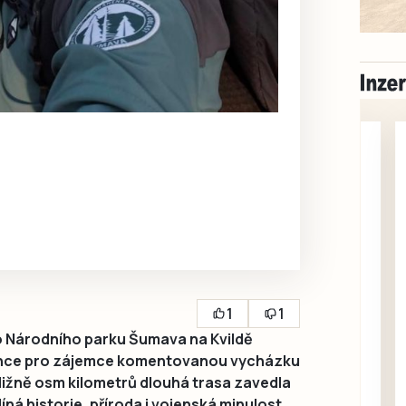
Milevsko
1
1
Zdarma / za odvoz
Daruji do dobrých
o Národního parku Šumava na Kvildě
rukou kotě
rvence pro zájemce komentovanou vycházku
ližně osm kilometrů dlouhá trasa zavedla
Daruji do dobrých rukou
íná historie, příroda i vojenská minulost
kotě-kočka, odčervené,