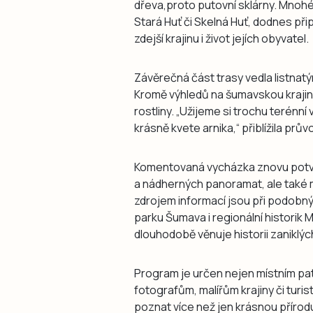
dřeva,proto putovní sklárny. Mnohé
Stará Huť či Skelná Huť, dodnes př
zdejší krajinu i život jejích obyvatel.
Závěrečná část trasy vedla listnat
Kromě výhledů na šumavskou krajinu
rostliny. „Užijeme si trochu terénní
krásně kvete arnika,“ přiblížila prů
Komentovaná vycházka znovu potvrd
a nádherných panoramat, ale také 
zdrojem informací jsou při podobn
parku Šumava i regionální historik
dlouhodobě věnuje historii zaniklý
Program je určen nejen místním patr
fotografům, malířům krajiny či turis
poznat více než jen krásnou přírodu