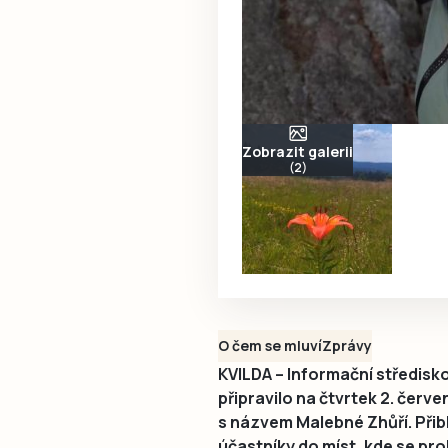
Zobrazit galerii
(2)
O čem se mluví
Zprávy
KVILDA – Informační středisk
připravilo na čtvrtek 2. če
s názvem Malebné Zhůří. Přib
účastníky do míst, kde se prol