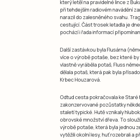
který letěl na pravidelné lince z Bu
při tehdejším radiovém navádění zam
narazil do zalesněného svahu. Tragéd
cestující. Část trosek letadla je d
pochází i řada informací připomín
Další zastávkou byla Flusárna (něm
více o výrobě potaše, bez které by
vlastně vyráběla potaš, Fluss něme
dělala potaš, která pak byla přísad
Krbec Houzarová.
Odtud cesta pokračovala ke Staré h
zakonzervované pozůstatky někdejš
staletí typické. Hutě vznikaly hlubo
obrovské množství dřeva. To sloužil
výrobě potaše, která byla jednou ze 
vytěžili okolní lesy, huť rozebrali 