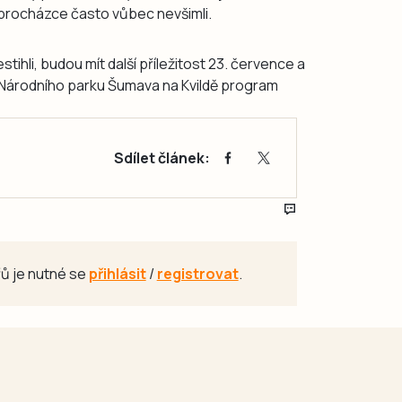
é procházce často vůbec nevšimli.
stihli, budou mít další příležitost 23. července a
o Národního parku Šumava na Kvildě program
Sdílet článek:
ů je nutné se
přihlásit
/
registrovat
.