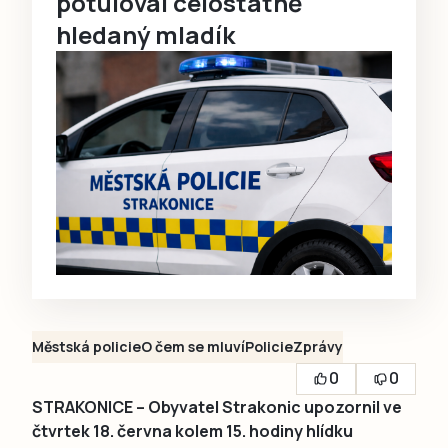
potuloval celostátně
hledaný mladík
Městská policie
O čem se mluví
Policie
Zprávy
0
0
STRAKONICE – Obyvatel Strakonic upozornil ve
čtvrtek 18. června kolem 15. hodiny hlídku