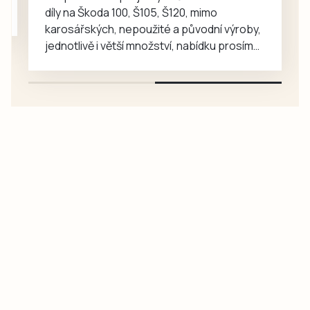
mnohem…
díly na Škoda 100, Š105, Š120, mimo
karosářských, nepoužité a původní výroby,
jednotlivě i větší množství, nabídku prosím
pouze na e-mail: svorpi@seznam.cz.