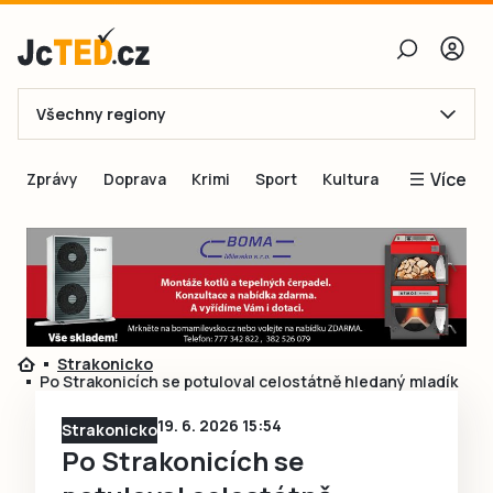
Všechny regiony
E-mail
Více
Zprávy
Doprava
Krimi
Sport
Kultura
Heslo
Blogy
Obnovit heslo
Inspirace
Čtenáři píší
Přihlásit se
Speciální přílohy
Strakonicko
Přihlásit se přes Facebook
Inzerce
Po Strakonicích se potuloval celostátně hledaný mladík
Ještě nemám účet, chci se
Registrovat
19. 6. 2026 15:54
Strakonicko
Po Strakonicích se