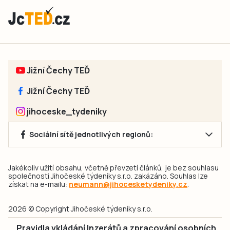
Jižní Čechy TEĎ
Jižní Čechy TEĎ
jihoceske_tydeniky
Sociální sítě jednotlivých regionů:
Jakékoliv užití obsahu, včetně převzetí článků, je bez souhlasu
společnosti Jihočeské týdeníky s.r.o. zakázáno. Souhlas lze
získat na e-mailu:
neumann@jihocesketydeniky.cz
.
2026 © Copyright Jihočeské týdeníky s.r.o.
Pravidla vkládání Inzerátů a zpracování osobních