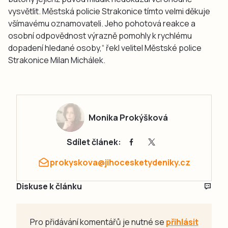
vysvětlit. Městská policie Strakonice tímto velmi děkuje
všímavému oznamovateli. Jeho pohotová reakce a
osobní odpovědnost výrazně pomohly k rychlému
dopadení hledané osoby,“ řekl velitel Městské police
Strakonice Milan Michálek.
Monika Prokýšková
Sdílet článek:
prokyskova@jihocesketydeniky.cz
Diskuse k článku
Pro přidávání komentářů je nutné se
přihlásit