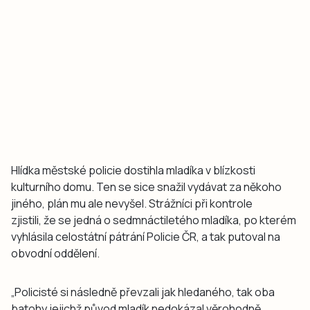
Hlídka městské policie dostihla mladíka v blízkosti
kulturního domu. Ten se sice snažil vydávat za někoho
jiného, plán mu ale nevyšel. Strážníci při kontrole
zjistili, že se jedná o sedmnáctiletého mladíka, po kterém
vyhlásila celostátní pátrání Policie ČR, a tak putoval na
obvodní oddělení.
„Policisté si následně převzali jak hledaného, tak oba
batohy jejichž původ mladík nedokázal věrohodně