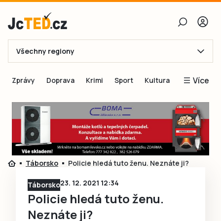
Všechny regiony
E-mail
Více
Zprávy
Doprava
Krimi
Sport
Kultura
Heslo
Blogy
Obnovit heslo
Inspirace
Čtenáři píší
Přihlásit se
Speciální přílohy
Táborsko
Policie hledá tuto ženu. Neznáte ji?
Přihlásit se přes Facebook
Inzerce
23. 12. 2021 12:34
Táborsko
Ještě nemám účet, chci se
Registrovat
Policie hledá tuto ženu.
Neznáte ji?