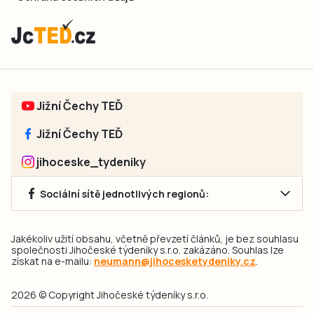
Jižní Čechy TEĎ
Jižní Čechy TEĎ
jihoceske_tydeniky
Sociální sítě jednotlivých regionů:
Jakékoliv užití obsahu, včetně převzetí článků, je bez souhlasu
společnosti Jihočeské týdeníky s.r.o. zakázáno. Souhlas lze
získat na e-mailu:
neumann@jihocesketydeniky.cz
.
2026 © Copyright Jihočeské týdeníky s.r.o.