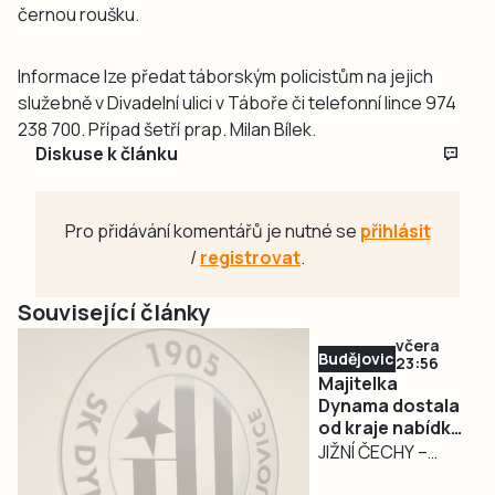
černou roušku.
Informace lze předat táborským policistům na jejich
služebně v Divadelní ulici v Táboře či telefonní lince 974
238 700. Případ šetří prap. Milan Bílek.
Diskuse k článku
Pro přidávání komentářů je nutné se
přihlásit
/
registrovat
.
Související články
včera
Budějovicko
23:56
Majitelka
Dynama dostala
od kraje nabídku
na odkup akcií za
JIŽNÍ ČECHY –
32,55 milionu
Jihočeský kraj ve