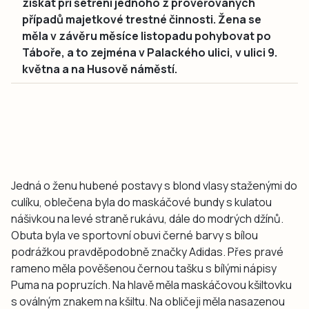
získat při šetření jednoho z prověřovaných
případů majetkové trestné činnosti. Žena se
měla v závěru měsíce listopadu pohybovat po
Táboře, a to zejména v Palackého ulici, v ulici 9.
května a na Husově náměstí.
Jedná o ženu hubené postavy s blond vlasy staženými do
culíku, oblečena byla do maskáčové bundy s kulatou
nášivkou na levé straně rukávu, dále do modrých džínů.
Obuta byla ve sportovní obuvi černé barvy s bílou
podrážkou pravděpodobně značky Adidas. Přes pravé
rameno měla pověšenou černou tašku s bílými nápisy
Puma na popruzích. Na hlavě měla maskáčovou kšiltovku
s oválným znakem na kšiltu. Na obličeji měla nasazenou