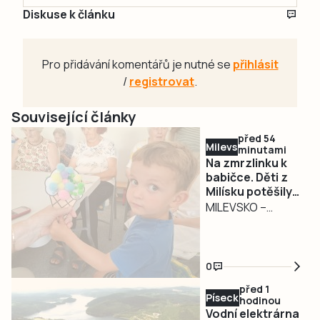
Diskuse k článku
Pro přidávání komentářů je nutné se
přihlásit
/
registrovat
.
Související články
před 54
Milevsko
minutami
Na zmrzlinku k
babičce. Děti z
Milísku potěšily
seniory
MILEVSKO –
Dětský smích,
zmrzlina a
povídání o životě.
0
Tak vypadalo
před 1
středeční
Písecko
hodinou
dopoledne 5.
Vodní elektrárna