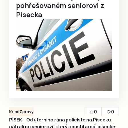
pohřešovaném seniorovi z
Písecka
0
0
Krimi
Zprávy
PÍSEK – Od úterního rána policisté na Písecku
pátrali po seniorovi, který opustil areál písecké