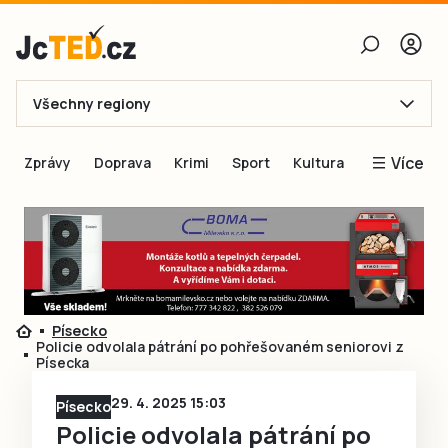
Všechny regiony
E-mail
Více
Zprávy
Doprava
Krimi
Sport
Kultura
Heslo
Blogy
Obnovit heslo
Inspirace
Čtenáři píší
Přihlásit se
Speciální přílohy
Písecko
Přihlásit se přes Facebook
Inzerce
Policie odvolala pátrání po pohřešovaném seniorovi z
Písecka
Ještě nemám účet, chci se
Registrovat
29. 4. 2025 15:03
Písecko
Policie odvolala pátrání po