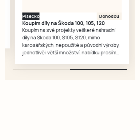
Písecko
Dohodou
Koupím díly na Škoda 100, 105, 120
Koupím na své projekty veškeré náhradní
díly na Škoda 100, Š105, Š120, mimo
karosářských, nepoužité a původní výroby,
jednotlivě i větší množství, nabídku prosím
pouze na e-mail: svorpi@seznam.cz.