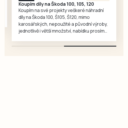
Koupím díly na Škoda 100, 105, 120
představí
Koupím na své projekty veškeré náhradní
mnohem…
díly na Škoda 100, Š105, Š120, mimo
karosářských, nepoužité a původní výroby,
jednotlivě i větší množství, nabídku prosím
pouze na e-mail: svorpi@seznam.cz.