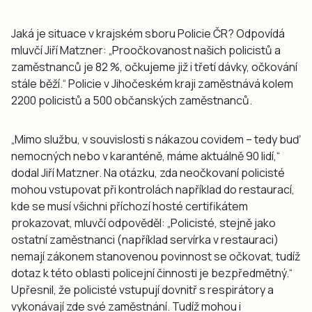
Jaká je situace v krajském sboru Policie ČR? Odpovídá
mluvčí Jiří Matzner: „Proočkovanost našich policistů a
zaměstnanců je 82 %, očkujeme již i třetí dávky, očkování
stále běží.“ Policie v Jihočeském kraji zaměstnává kolem
2200 policistů a 500 občanských zaměstnanců.
„Mimo službu, v souvislosti s nákazou covidem – tedy buď
nemocných nebo v karanténě, máme aktuálně 90 lidí,“
dodal Jiří Matzner. Na otázku, zda neočkovaní policisté
mohou vstupovat při kontrolách například do restaurací,
kde se musí všichni příchozí hosté certifikátem
prokazovat, mluvčí odpověděl: „Policisté, stejně jako
ostatní zaměstnanci (například servírka v restauraci)
nemají zákonem stanovenou povinnost se očkovat, tudíž
dotaz k této oblasti policejní činnosti je bezpředmětný.“
Upřesnil, že policisté vstupují dovnitř s respirátory a
vykonávají zde své zaměstnání. Tudíž mohou i