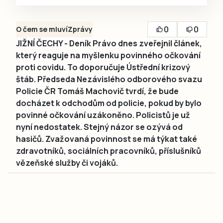
0
0
O čem se mluví
Zprávy
JIŽNÍ ČECHY - Deník Právo dnes zveřejnil článek,
který reaguje na myšlenku povinného očkování
proti covidu. To doporučuje Ústřední krizový
štáb. Předseda Nezávislého odborového svazu
Policie ČR Tomáš Machovič tvrdí, že bude
docházet k odchodům od policie, pokud by bylo
povinné očkování uzákoněno. Policistů je už
nyní nedostatek. Stejný názor se ozývá od
hasičů. Zvažovaná povinnost se má týkat také
zdravotníků, sociálních pracovníků, příslušníků
vězeňské služby či vojáků.