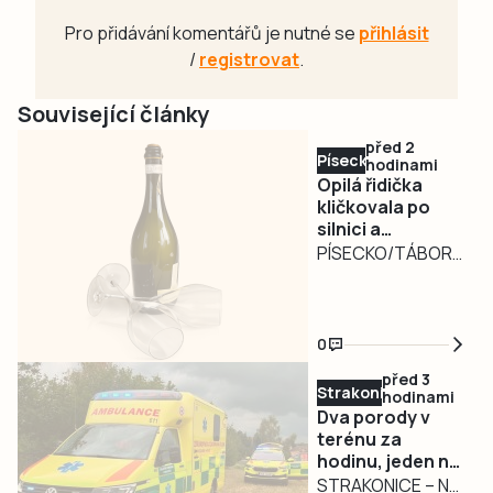
Pro přidávání komentářů je nutné se
přihlásit
/
registrovat
.
Související články
před 2
Písecko
hodinami
Opilá řidička
kličkovala po
silnici a
ohrožovala
PÍSECKO/TÁBORSKO
ostatní.
– Nebezpečně
Nadýchala téměř
kličkující osobní
3,3 promile
automobil
0
zaměstnal ve
před 3
středu v poledne
Strakonicko
hodinami
písecké policisty.
Dva porody v
Řidiči jedoucí po
terénu za
hodinu, jeden na
silnici I/29 ve
čerpací stanici
STRAKONICE – Na
směru od Záhoří