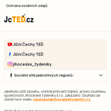
Ochrana osobních údajů
Jižní Čechy TEĎ
Jižní Čechy TEĎ
jihoceske_tydeniky
Sociální sítě jednotlivých regionů:
Jakékoliv užití obsahu, včetně převzetí článků, je bez souhlasu
společnosti Jihočeské týdeníky s.r.o. zakázáno. Souhlas lze
získat na e-mailu:
neumann@jihocesketydeniky.cz
.