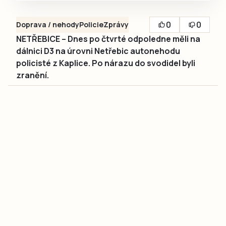
0
0
Doprava / nehody
Policie
Zprávy
NETŘEBICE – Dnes po čtvrté odpoledne měli na
dálnici D3 na úrovni Netřebic autonehodu
policisté z Kaplice. Po nárazu do svodidel byli
zranění.