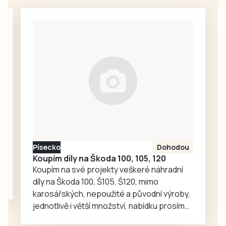
povahy, kterým
22. ročníku
dočasně omezuje
Údolských
odběr
slavností a…
povrchových vod
z vodních toků na
území ORP
Strakonice.
Nařízení platí s
účinností od 8.
srpna informovala
tisková mluvčí
města Markéta
Písecko
Dohodou
Bučoková.
Koupím díly na Škoda 100, 105, 120
Koupím na své projekty veškeré náhradní
díly na Škoda 100, Š105, Š120, mimo
karosářských, nepoužité a původní výroby,
jednotlivě i větší množství, nabídku prosím
pouze na e-mail: svorpi@seznam.cz.