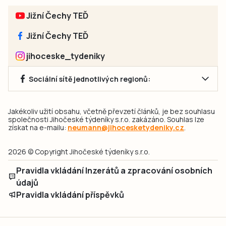
Jižní Čechy TEĎ
Jižní Čechy TEĎ
jihoceske_tydeniky
Sociální sítě jednotlivých regionů:
Jakékoliv užití obsahu, včetně převzetí článků, je bez souhlasu
společnosti Jihočeské týdeníky s.r.o. zakázáno. Souhlas lze
získat na e-mailu:
neumann@jihocesketydeniky.cz
.
2026 © Copyright Jihočeské týdeníky s.r.o.
Pravidla vkládání Inzerátů a zpracování osobních
údajů
Pravidla vkládání příspěvků