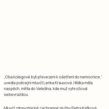
„Oba kolegové byli převezeni k ošetření do nemocnice,“
uvedla policejní mluvčí Lenka Krausová. Hlídka měla
naspěch, mířila do Velešína, kde muž vyhrožoval
sebevraždou.
Mluvčí zdravotnické záchranné služby Petra Kafková