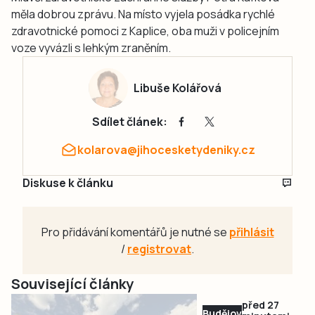
měla dobrou zprávu. Na místo vyjela posádka rychlé
zdravotnické pomoci z Kaplice, oba muži v policejním
voze vyvázli s lehkým zraněním.
Libuše Kolářová
Sdílet článek:
kolarova@jihocesketydeniky.cz
Diskuse k článku
Pro přidávání komentářů je nutné se
přihlásit
/
registrovat
.
Související články
před 27
Budějovicko