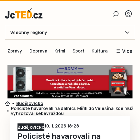
Všechny regiony
E-mail
Více
Zprávy
Doprava
Krimi
Sport
Kultura
Heslo
Blogy
Obnovit heslo
Inspirace
Čtenáři píší
Přihlásit se
Speciální přílohy
Budějovicko
Přihlásit se přes Facebook
Inzerce
Policisté havarovali na dálnici. Mířili do Velešína, kde muž
vyhrožoval sebevraždou
Ještě nemám účet, chci se
Registrovat
10. 1. 2026 18:28
Budějovicko
Policisté havarovali na