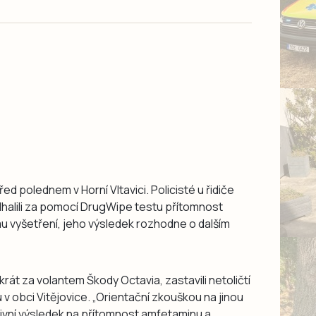
řed polednem v Horní Vltavici. Policisté u řidiče
halili za pomocí DrugWipe testu přítomnost
u vyšetření, jeho výsledek rozhodne o dalším
át za volantem Škody Octavia, zastavili netoličtí
v obci Vitějovice. „Orientační zkouškou na jinou
zitivní výsledek na přítomnost amfetaminu a