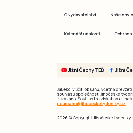
O vydavatelství
Naše novi
Kalendář událostí
Ochrana 
Jižní Čechy TEĎ
Jižní Č
Jakékoliv užití obsahu, včetně převzetí
souhlasu společnosti Jihočeské týdeník
zakázáno. Souhlas lze získat na e-mailu
neumann@jihocesketydeniky.cz
.
2026 © Copyright Jihočeské týdeníky s.