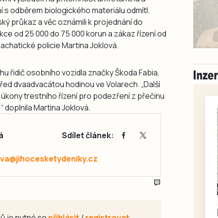
 s odběrem biologického materiálu odmítl.
čský průkaz a věc oznámili k projednání do
nkce od 25 000 do 75 000 korun a zákaz řízení od
 prachatické policie Martina Joklová.
hu řidič osobního vozidla značky Škoda Fabia,
před dvaadvacátou hodinou ve Volarech. „Další
ili úkony trestního řízení pro podezření z přečinu
“ doplnila Martina Joklová.
á
Sdílet článek:
va@jihocesketydeniky.cz
Milevsko
Zdarma / za odvoz
Daruji do dobrých
ů je nutné se
přihlásit
/
registrovat
.