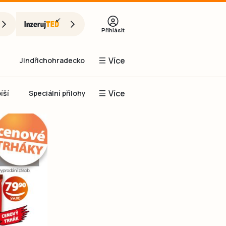
Přihlásit
Více
Jindřichohradecko
Více
íší
Speciální přílohy
Prachaticko
Inzerce
Obnovit heslo
řihlásit se
it se přes Facebook
čet, chci se
Registrovat