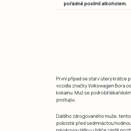
pořádně posilnil alkoholem.
První případ se stal v úterý krátce p
vozidla značky Volkswagen Bora od
kokainu. Muž se podrobil lékařském
postupu.
Dalšího zdrogovaného muže, tentokr
policisté před sedmnáctou hodinou 
návykovou látku u řidiče zjistili po