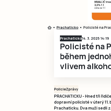
Prachaticko
Policisté na Pra
Prachaticko
14. 3. 2025 14:19
Policisté na 
během jednoh
vlivem alkoho
Policie
Zprávy
PRACHATICKU - Hned tři řidiče,
dopravní policisté v úterý 11
Prachaticku. Dva muži sedli z