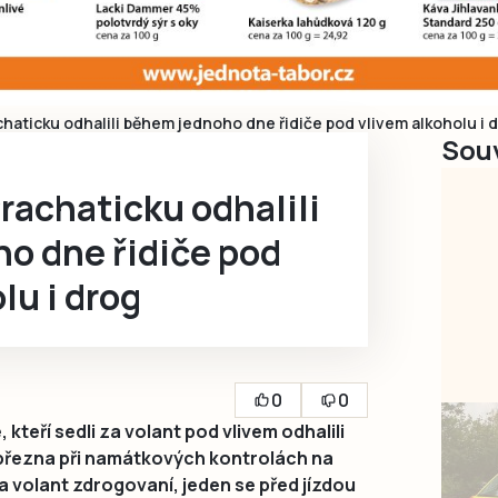
chaticku odhalili během jednoho dne řidiče pod vlivem alkoholu i 
Souv
Prachaticku odhalili
o dne řidiče pod
lu i drog
0
0
 kteří sedli za volant pod vlivem odhalili
. března při namátkových kontrolách na
a volant zdrogovaní, jeden se před jízdou