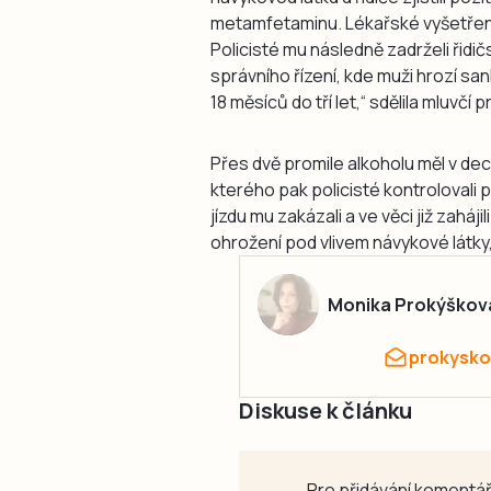
metamfetaminu. Lékařské vyšetření
Policisté mu následně zadrželi řidi
správního řízení, kde muži hrozí sa
18 měsíců do tří let,“ sdělila mluvčí
Přes dvě promile alkoholu měl v dec
kterého pak policisté kontrolovali 
jízdu mu zakázali a ve věci již zaháj
ohrožení pod vlivem návykové látky,
Monika Prokýškov
prokysko
Diskuse k článku
Pro přidávání komentář