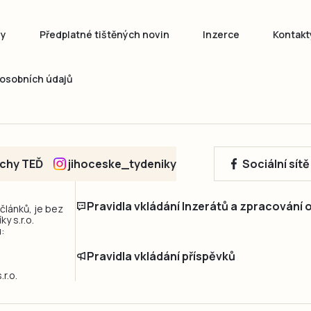
ny
Předplatné tištěných novin
Inzerce
Kontakt
osobních údajů
echy TEĎ
jihoceske_tydeniky
Sociální sít
Pravidla vkládání Inzerátů a zpracování
 článků, je bez
y s.r.o.
:
Pravidla vkládání příspěvků
r.o.