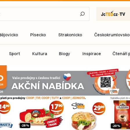
dějovicko
Písecko
Strakonicko
Českokrumlovsko
E-mail
Sport
Kultura
Blogy
Inspirace
Čtenáři p
Heslo
P
Přihlás
Ještě nemám ú