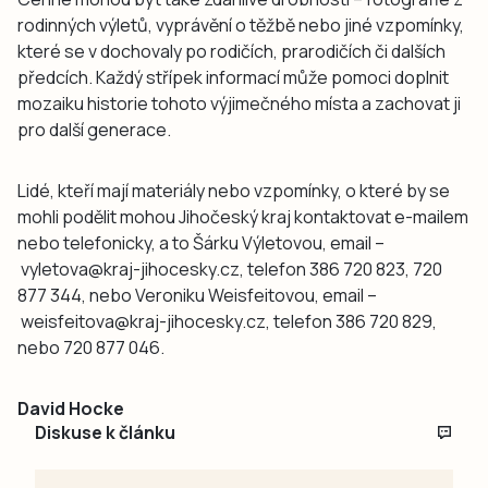
rodinných výletů, vyprávění o těžbě nebo jiné vzpomínky,
které se v dochovaly po rodičích, prarodičích či dalších
předcích. Každý střípek informací může pomoci doplnit
mozaiku historie tohoto výjimečného místa a zachovat ji
pro další generace.
Lidé, kteří mají materiály nebo vzpomínky, o které by se
mohli podělit mohou Jihočeský kraj kontaktovat e-mailem
nebo telefonicky, a to Šárku Výletovou, email –
vyletova@kraj-jihocesky.cz, telefon 386 720 823, 720
877 344, nebo Veroniku Weisfeitovou, email –
weisfeitova@kraj-jihocesky.cz, telefon 386 720 829,
nebo 720 877 046.
David Hocke
Diskuse k článku