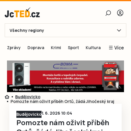
Všechny regiony
E-mail
Více
Zprávy
Doprava
Krimi
Sport
Kultura
Heslo
Blogy
Obnovit heslo
Inspirace
Čtenáři píší
Přihlásit se
Speciální přílohy
Budějovicko
Přihlásit se přes Facebook
Inzerce
Pomozte nám oživit příběh Ortů, žádá Jihočeský kraj
Ještě nemám účet, chci se
Registrovat
1. 6. 2026 10:04
Budějovicko
Pomozte nám oživit příběh