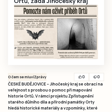
Ortů, žádá Jihočeský kraj
0
0
O čem se mluví
Zprávy
ČESKÉ BUDĚJOVICE – Jihočeský kraj se obrací na
veřejnost s prosbou o pomoc při mapování
historie Ortů. V rámci projektu Zpřístupnění
starého důlního díla a přírodní památky Orty
hledá historické materiály a vzpomínky, které