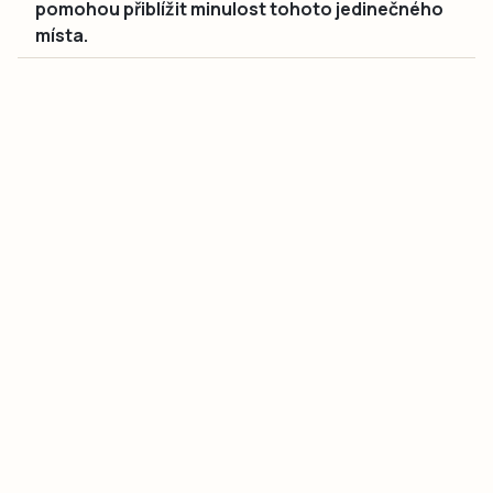
pomohou přiblížit minulost tohoto jedinečného
místa.