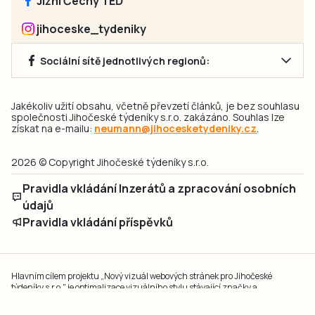
Jižní Čechy TEĎ
jihoceske_tydeniky
Sociální sítě jednotlivých regionů:
Jakékoliv užití obsahu, včetně převzetí článků, je bez souhlasu
společnosti Jihočeské týdeníky s.r.o. zakázáno. Souhlas lze
získat na e-mailu:
neumann@jihocesketydeniky.cz
.
2026 © Copyright Jihočeské týdeníky s.r.o.
Pravidla vkládání Inzerátů a zpracování osobních
údajů
Pravidla vkládání příspěvků
Hlavním cílem projektu „Nový vizuál webových stránek pro Jihočeské
týdeníky s.r.o." je optimalizace vizuálního stylu stávající značky a
modernizace grafického designu webu
jcted.cz
. Akcentována je funkčnost
uživatelského rozhraní webu, aby se stal moderním a přehledným zdrojem