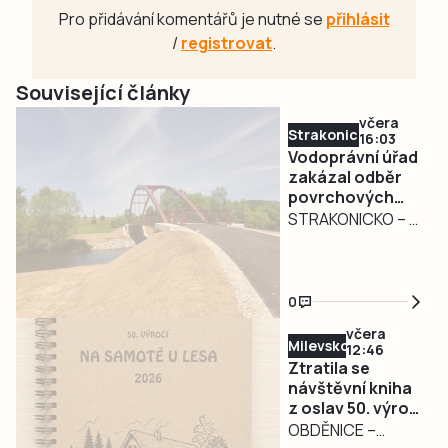
Pro přidávání komentářů je nutné se
přihlásit
/
registrovat
.
Související články
včera
Strakonicko
16:03
Vodoprávní úřad
zakázal odběr
povrchových
vod na
STRAKONICKO – V
Strakonicku
reakci na
současné
hydrologické
0
podmínky vydal
včera
Městský úřad
Milevsko
12:46
Strakonice
Ztratila se
opatření obecné
návštěvní kniha
z oslav 50. výročí
povahy, kterým
filmu Na samotě
OBDĚNICE –
dočasně omezuje
u lesa.