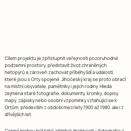
Cílem projektu je zpřístupnit veřejnosti pozoruhodné
podzemní prostory, představit život chráněných
netopýrů a zároveň zachovat příběhy lidí a událostí,
které jsou s Orty spojené. Jihočeský kraj se proto obrací
na místní obyvatele, pamětníky i jejich rodiny. Hledá
zejména staré fotografie, dokumenty, kroniky, dopisy,
mapy, zápisky nebo osobní vzpomínky vztahující se k
Ortům, především z období mezi lety 1900 až 1980, ale i z
dřívějších let.
Cenné mohou být také zdánlivé drobnosti – fotografie z