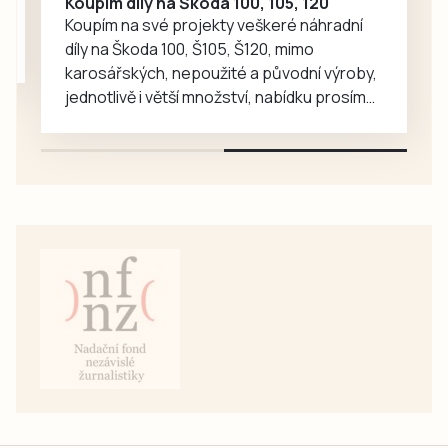
Koupím díly na Škoda 100, 105, 120
Koupím na své projekty veškeré náhradní
díly na Škoda 100, Š105, Š120, mimo
karosářských, nepoužité a původní výroby,
jednotlivě i větší množství, nabídku prosím
pouze na e-mail: svorpi@seznam.cz.