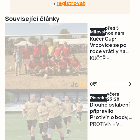
/
registrovat
.
Související články
před 5
Milevsko
hodinami
Kučeř Cup:
Vrcovice se po
roce vrátily na
trůn, domácí z
KUČEŘ –
chvostu až do
Nejcennější trofej
finále
si z Kučeře
odvezly Vrcovice.
0
Na sobotu 8.
včera
srpna připadl 29.
Písecko
23:28
ročník tradičního
Dlouhé oslabení
turnaje starých
připravilo
Protivín o body,
gard Kučeř Cup,
radovala se
PROTIVÍN – V
kde loňské
Kaplice
sobotu 8. srpna
prvenství
fotbalisté