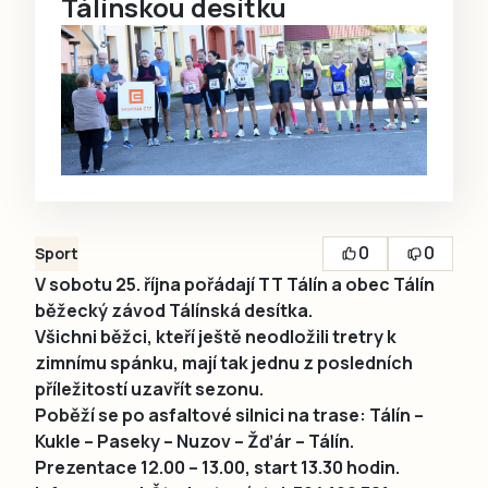
Tálínskou desítku
0
0
Sport
V sobotu 25. října pořádají TT Tálín a obec Tálín
běžecký závod Tálínská desítka.
Všichni běžci, kteří ještě neodložili tretry k
zimnímu spánku, mají tak jednu z posledních
příležitostí uzavřít sezonu.
Poběží se po asfaltové silnici na trase: Tálín –
Kukle – Paseky – Nuzov – Žďár – Tálín.
Prezentace 12.00 – 13.00, start 13.30 hodin.