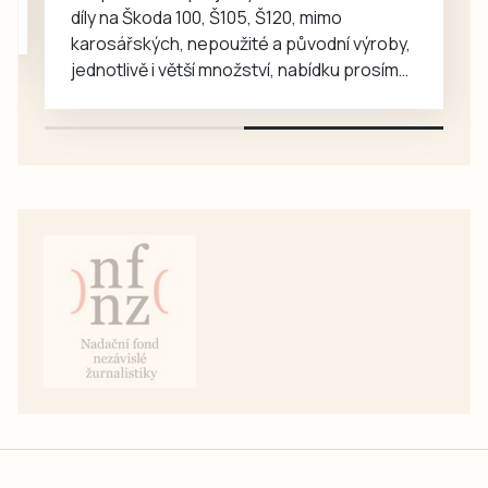
či…
díly na Škoda 100, Š105, Š120, mimo
karosářských, nepoužité a původní výroby,
jednotlivě i větší množství, nabídku prosím
pouze na e-mail: svorpi@seznam.cz.