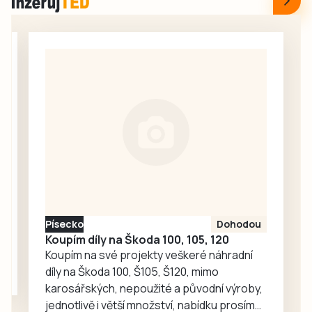
všechny
Sepekově,
Jihočechy po celý
Mezinárodní
týden, zachovávají
jazzový festival v
víkendové a
Písku nebo na
sváteční střídání
třídenní Slavnost
služeb také
venkova v
některé okresní
Krašovicích.
stomatologické
komory –
jindřichohradecká,
táborská a
společně také
strakonická,
Písecko
Dohodou
písecká a
Koupím díly na Škoda 100, 105, 120
prachatická.
Koupím na své projekty veškeré náhradní
Krajská
díly na Škoda 100, Š105, Š120, mimo
pohotovost v
karosářských, nepoužité a původní výroby,
budějovické
jednotlivě i větší množství, nabídku prosím