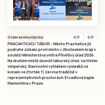
Zobrazit galerii
(5)
0
0
O čem se mluví
Zprávy
PRACAHTICKO/ TÁBOR – Město Prachatice již
podruhé získalo první místo v Jihočeském kraji v
soutěži Ministerstva vnitra Přívětivý úřad 2026.
Na druhém místě skončil táborský úřad, na třetím
vimperský. Slavnostní vyhlášení výsledků se
konalo ve čtvrtek 11. června tradičně v
reprezentativních prostorách Zrcadlové kaple
Klementina v Praze.