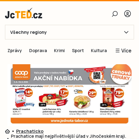
Všechny regiony
E-mail
Více
Zprávy
Doprava
Krimi
Sport
Kultura
Heslo
Blogy
Obnovit heslo
Inspirace
Čtenáři píší
Přihlásit se
Speciální přílohy
Přihlásit se přes Facebook
Inzerce
Ještě nemám účet, chci se
Registrovat
Prachaticko
Prachatice mají nejpřívětivější úřad v Jihočeském kraji.