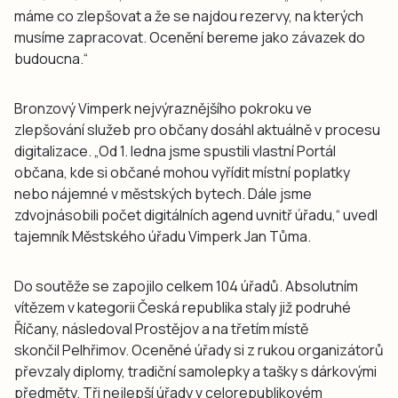
máme co zlepšovat a že se najdou rezervy, na kterých
musíme zapracovat. Ocenění bereme jako závazek do
budoucna.“
Bronzový Vimperk nejvýraznějšího pokroku ve
zlepšování služeb pro občany dosáhl aktuálně v procesu
digitalizace. „Od 1. ledna jsme spustili vlastní Portál
občana, kde si občané mohou vyřídit místní poplatky
nebo nájemné v městských bytech. Dále jsme
zdvojnásobili počet digitálních agend uvnitř úřadu,“ uvedl
tajemník Městského úřadu Vimperk Jan Tůma.
Do soutěže se zapojilo celkem 104 úřadů. Absolutním
vítězem v kategorii Česká republika staly již podruhé
Říčany, následoval Prostějov a na třetím místě
skončil Pelhřimov. Oceněné úřady si z rukou organizátorů
převzaly diplomy, tradiční samolepky a tašky s dárkovými
předměty. Tři nejlepší úřady v celorepublikovém