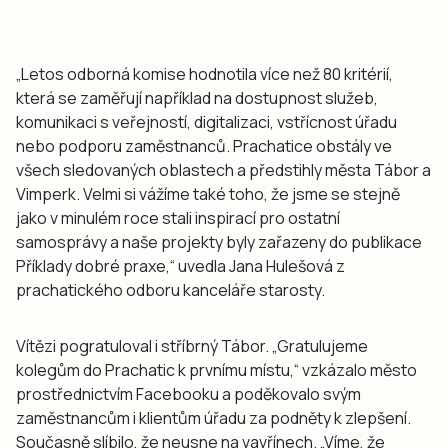
„​Letos odborná komise hodnotila více než 80 kritérií,
která se zaměřují například na dostupnost služeb,
komunikaci s veřejností, digitalizaci, vstřícnost úřadu
nebo podporu zaměstnanců. Prachatice obstály ve
všech sledovaných oblastech a předstihly města Tábor a
Vimperk. Velmi si vážíme také toho, že jsme se stejně
jako v minulém roce stali inspirací pro ostatní
samosprávy a naše projekty byly zařazeny do publikace
Příklady dobré praxe,“ uvedla Jana Hulešová z
prachatického odboru kanceláře starosty.
Vítězi pogratuloval i stříbrný Tábor. „​Gratulujeme
kolegům do Prachatic k prvnímu místu,“ vzkázalo město
prostřednictvím Facebooku a poděkovalo ​svým
zaměstnancům i klientům úřadu za podněty k zlepšení. ​
Současně slíbilo, že neusne na vavřínech. „​Víme, že