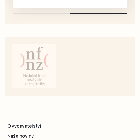
Lidické ulici je…
pouze na e-mail: svorpi@seznam.cz.
O vydavatelství
Naše noviny