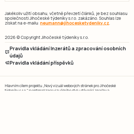
Jakékoliv užití obsahu, včetně převzetí článků, je bez souhlasu
společnosti Jihočeské týdeníky s.r.o. zakázáno. Souhlas lze
získat na e-mailu:
neumann@jihocesketydeniky.cz
.
2026 © Copyright Jihočeské týdeníky s.r.o.
Pravidla vkládání Inzerátů a zpracování osobních
údajů
Pravidla vkládání příspěvků
Hlavním cílem projektu „Nový vizuál webových stránek pro Jihočeské
týdeníky s.r.o." je optimalizace vizuálního stylu stávající značky a
modernizace grafického designu webu
jcted.cz
. Akcentována je funkčnost
uživatelského rozhraní webu, aby se stal moderním a přehledným zdrojem
důležitých a ověřených informací pro veřejnost. Projekt má zvýšit efektivitu a
zabezpečení poskytovaných služeb.
Projekt byl spolufinancován Evropskou unií z nástroje NextGenerationEU.